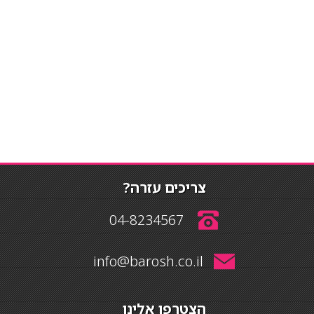
צריכים עזרה?
04-8234567
info@barosh.co.il
הצטרפו אלינו