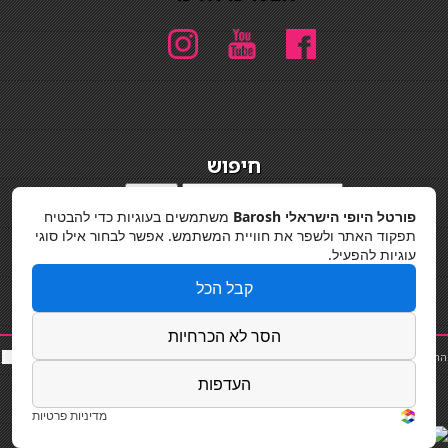
חיפוש
חיפוש
פורטל היופי הישראלי Barosh
משתמשים בעוגיות כדי להבטיח
מדיניות פרטיות
תפקוד האתר ולשפר את חוויית המשתמש. אפשר לבחור אילו סוגי
עוגיות להפעיל.
קבל הכל
הסר לא הכרחיות
החלקות שיער
|
תאורה לבית
|
פאות ותוספות שיער
|
נייל סטודיו
|
תוספות שיער
|
שף פרטי
|
כ
סאות
בר
|
קוסמטיקאית
|
כסא בר
|
פאות
|
קורס בניית ציפורניים
|
Powered by Barosh
העדפות
Designed by
Barosh 2020
מדיניות פרטיות