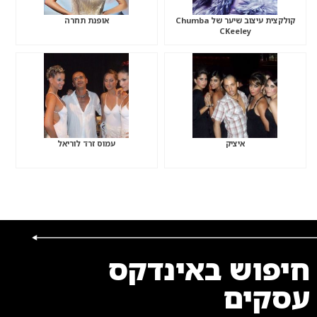
קולקצית עיצוב שיער של Chumba
אופנת תחרה
CKeeley
איציק
עמוס זרד לוריאל
חיפוש באינדקס
עסקים