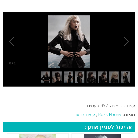
0
8
/
1
עמוד זה נצפה: 952 פעמים
תגיות:
Rokk Ebony
,
עיצוב שיער
זה יכול לעניין אותך: