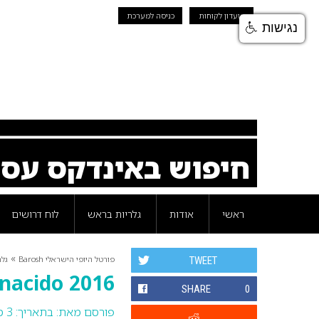
מועדון לקוחות
כניסה למערכת
נגישות
חיפוש באינדקס עס
ראשי
אודות
גלריות בראש
לוח דרושים
»
פורטל היופי הישראלי Barosh
גלר
TWEET
nacido 2016
SHARE
0
פורסם מאת:
בתאריך: 3 מאי 2016