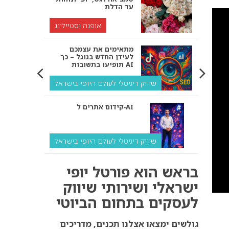
עד הדלת
אופנה וסטיילינג
מתאימים את עצמכם
לעידן החדש בגוגל – כך
תופיעו בתשובות AI
שיווק דיגיטלי לעולם היופי בישראל
קידום אתרים ל‑AI
שיווק דיגיטלי לעולם היופי בישראל
איך מנועי AI “חושבים” –
בראש הוא פורטל יופי
ולמה העסק שלך צריך
להתאים את עצמו אליהם?
ישראלי ושירותי שיווק
לעסקים בתחום הביוטי
שיווק דיגיטלי לעסקים
קידום ל‑AI לעומת קידום
גולשים ימצאו אצלנו תכנים, מדריכים