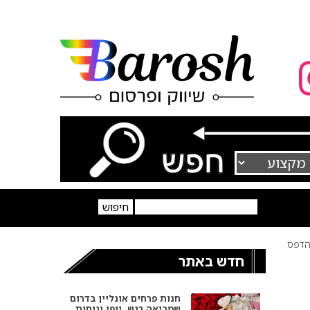
דפס
חדש באתר
חנות פרחים אונליין בדרום
שמביאה רגש, יופי ונוחות