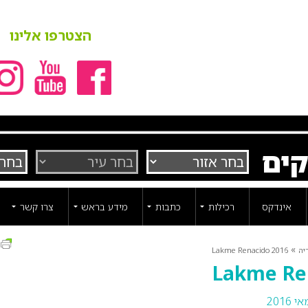
הצטרפו אלינו
קים
אינדקס
רכילות
כתבות
מידע בראש
צרו קשר
ה
»
יה
Lakme Renacido 2016
Lakme Re