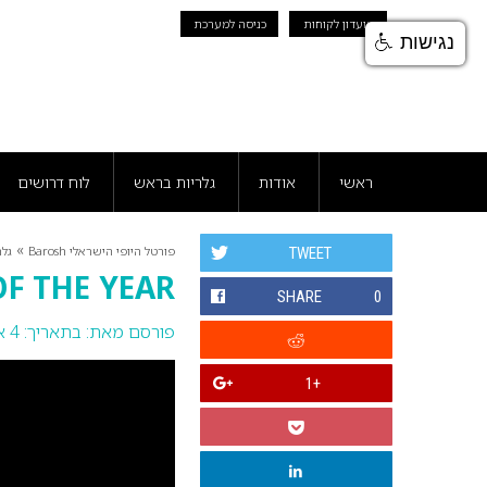
מועדון לקוחות
כניסה למערכת
נגישות
ראשי
אודות
גלריות בראש
לוח דרושים
»
פורטל היופי הישראלי Barosh
גלר
TWEET
OF THE YEAR
SHARE
0
פורסם מאת:
בתאריך: 4 אפריל 2016
+1