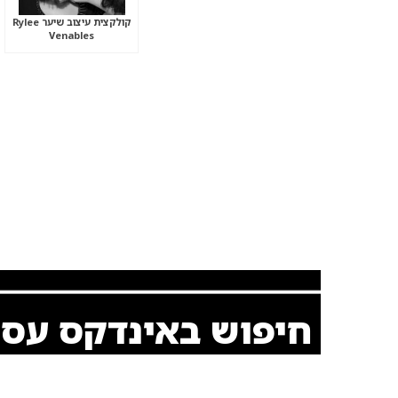
קולקצית עיצוב שיער Rylee
Venables
חיפוש באינדקס עס