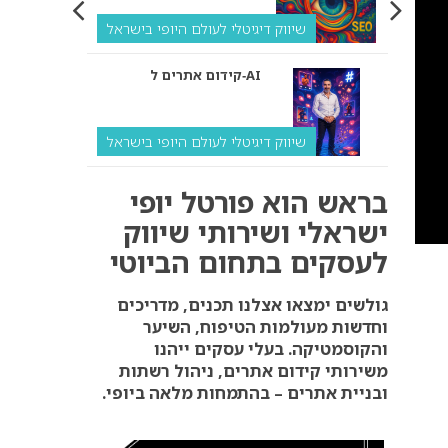
שיווק דיגיטלי לעולם היופי בישראל
קידום אתרים ל‑AI
שיווק דיגיטלי לעולם היופי בישראל
איך מנועי AI “חושבים” –
בראש הוא פורטל יופי
ולמה העסק שלך צריך
להתאים את עצמו אליהם?
ישראלי ושירותי שיווק
לעסקים בתחום הביוטי
שיווק דיגיטלי לעסקים
קידום ל‑AI לעומת קידום
גולשים ימצאו אצלנו תכנים, מדריכים
רגיל: איפה הכסף נמצא
וחדשות מעולמות הטיפוח, השיער
באמת?
והקוסמטיקה. בעלי עסקים ייהנו
שיווק דיגיטלי לעסקים
משירותי קידום אתרים, ניהול רשתות
ובניית אתרים – בהתמחות מלאה ביופי.
אנחנו נדאג שתופיעו
בתשובות של ChatGPT,
Google AI ומנועי הבינה