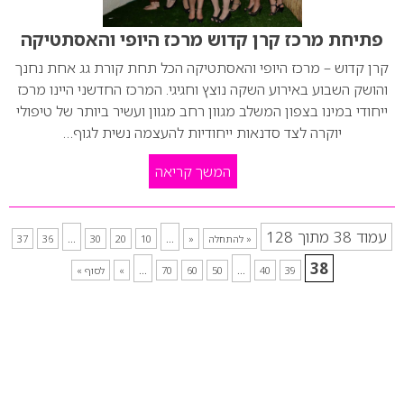
פתיחת מרכז קרן קדוש מרכז היופי והאסתטיקה
קרן קדוש – מרכז היופי והאסתטיקה הכל תחת קורת גג אחת נחנך
והושק השבוע באירוע השקה נוצץ וחגיגי. המרכז החדשני היינו מרכז
ייחודי במינו בצפון המשלב מגוון רחב מגוון ועשיר ביותר של טיפולי
יוקרה לצד סדנאות ייחודיות להעצמה נשית לגוף…
המשך קריאה
עמוד 38 מתוך 128
...
...
« להתחלה
«
10
20
30
36
37
...
...
38
39
40
50
60
70
»
לסוף »