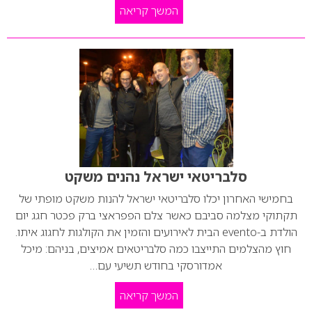
המשך קריאה
סלבריטאי ישראל נהנים משקט
בחמישי האחרון יכלו סלבריטאי ישראל להנות משקט מופתי של
תקתוקי מצלמה סביבם כאשר צלם הפפראצי ברק פכטר חגג יום
הולדת ב-evento הבית לאירועים והזמין את הקולגות לחגוג איתו.
חוץ מהצלמים התייצבו כמה סלבריטאים אמיצים, בניהם: מיכל
אמדורסקי בחודש תשיעי עם…
המשך קריאה