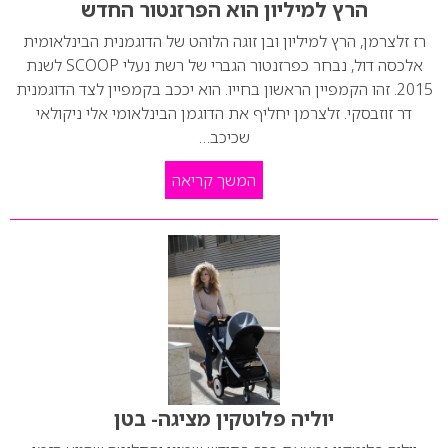
הרץ למיליון הוא הפרזנטור החדש
רז זלצרמן, הרץ למיליון ובן זוגה הלוהט של הדוגמנית הבינלאומית
אלכסה דול, נבחר כפרזנטור הגברי של רשת נעלי SCOOP לשנת
2015. זהו הקמפיין הראשון בחייו. הוא יככב בקמפיין לצד הדוגמנית
דר זוזבסקי. זלצרמן יחליף את הדוגמן הבינלאומי אלי ניקולאי
שכיכב…
המשך קריאה
יוליה פלוטקין מציגה- בטן