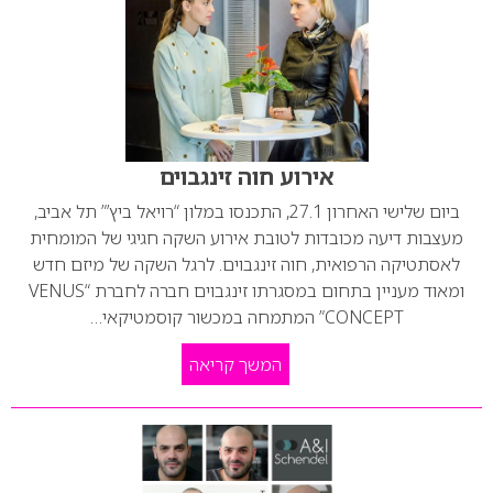
אירוע חוה זינגבוים
ביום שלישי האחרון 27.1, התכנסו במלון “רויאל ביץ’” תל אביב,
מעצבות דיעה מכובדות לטובת אירוע השקה חגיגי של המומחית
לאסתטיקה הרפואית, חוה זינגבוים. לרגל השקה של מיזם חדש
ומאוד מעניין בתחום במסגרתו זינגבוים חברה לחברת “VENUS
CONCEPT” המתמחה במכשור קוסמטיקאי…
המשך קריאה