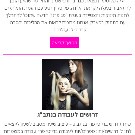
יוליה פלוטקין נמצאת כבר בחודש שמיני והחליטה שהגיע הזמן
להתאבזר בעגלה לקראת הלידה. פלוטקין הגיע עם רעמת התלתלים
לחנות תינוקות והצטיידה בעגלת “פג פרגו” חדשה שתוכל להתהלך
עם התינוק בפארק. אנחנו מחכים לראות את ההליכות והגזרה.
קרדיט ל- עגלת פג…
המשך קריאה
דרושים לעבודה בנתב"ג
שירות חדש בדיוטי פרי בנתב"ג – עיצוב שיער מסביב לשעון ליוצאים
לחו"ל. דרושים/ות : ספרים/יות לעבודה בדיוטי פרי. עבודה במשמרות