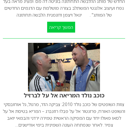
החדש של מותג ההלבשה התחתונה בוניטה דה מס. ומציג מראה בעל
נפח ועיצוב אלגנטי המשתלב בצורה מושלמת עם הדגמים החדשים
של המותג" . יגאל ויצמן ודוגמנית הלבשה תחתונה
המשך קריאה
כוכב נולד המריאה אל על לברזיל
צוות השופטים של כוכב נולד 2010: צביקה הדר, מרגול, גל אוחובסקי
והשופט האורח, פרזנטור אל על פבלו רוזנברג – המריא בטיסת אל על
לסאו פאולו יחד עם המפיקה הראשית טמירה ירדני והבמאי יואב
צפיר. לאחר שנפתחה העונה השמינית בימי אודישנים…