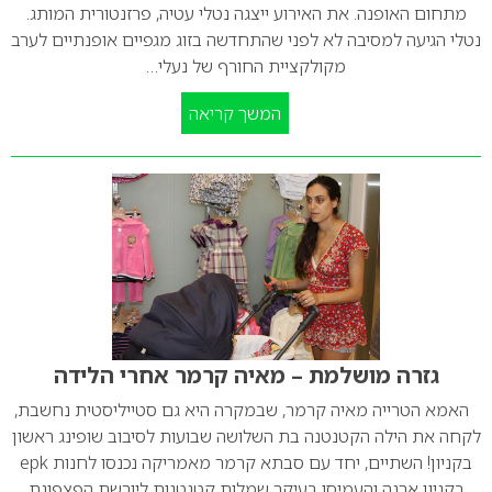
מתחום האופנה. את האירוע ייצגה נטלי עטיה, פרזנטורית המותג.
נטלי הגיעה למסיבה לא לפני שהתחדשה בזוג מגפיים אופנתיים לערב
מקולקציית החורף של נעלי…
המשך קריאה
גזרה מושלמת – מאיה קרמר אחרי הלידה
האמא הטרייה מאיה קרמר, שבמקרה היא גם סטייליסטית נחשבת,
לקחה את הילה הקטנטנה בת השלושה שבועות לסיבוב שופינג ראשון
בקניון! השתיים, יחד עם סבתא קרמר מאמריקה נכנסו לחנות epk
בקניון ארנה והעמיסו בעיקר שמלות קטנטנות ליורשת הפצפונת