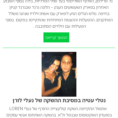
גל פרידמן, האלוף האולימפי בעל שתי המדליות, בילה בסוף השבוע
האחרון בפארק השעשועים הענק – הלונה גרנד שבגרנד קניון
בחיפה. גולש הגלים הגיע לפארק עם אשתו וילדיו שנהנו משלל
המתקנים, ההפעלות וההצגות המיוחדות שהתקיימו במקום. בסוף
הפעילות עם הילדים הסתובבה…
המשך קריאה
נטלי עטיה במסיבת ההשקה של נעלי לורן
אתמול התקיימה השקת קולקציית החורף של נעלי LOREN
במועדון האוקטופוס שבנמל ת"א. בהשקה השתתפו אנשי עסקים