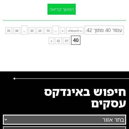
המשך קריאה
עמוד 40 מתוך 42
...
...
« להתחלה
«
10
20
30
38
39
40
»
42
41
חיפוש באינדקס
עסקים