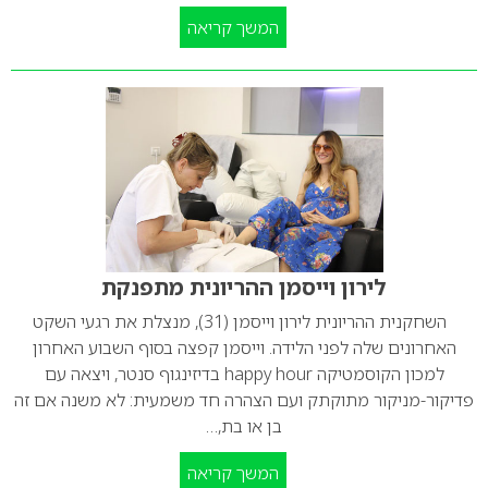
המשך קריאה
לירון וייסמן ההריונית מתפנקת
השחקנית ההריונית לירון וייסמן (31), מנצלת את רגעי השקט
האחרונים שלה לפני הלידה. וייסמן קפצה בסוף השבוע האחרון
למכון הקוסמטיקה happy hour בדיזינגוף סנטר, ויצאה עם
פדיקור-מניקור מתוקתק ועם הצהרה חד משמעית: לא משנה אם זה
בן או בת,…
המשך קריאה