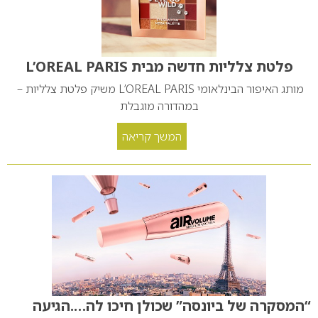
פלטת צלליות חדשה מבית L’OREAL PARIS
מותג האיפור הבינלאומי L’OREAL PARIS משיק פלטת צלליות –
במהדורה מוגבלת
המשך קריאה
“המסקרה של ביונסה” שכולן חיכו לה….הגיעה