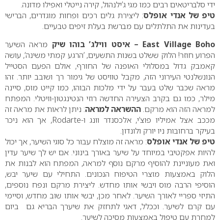
ידי סלבריטאים רבים כמו מגי ג’ילנהול, קירה נייטלי ואפילו מדונה.
טיפ של אנדי אופלס
: ליצירת גלים רכים ופחות מוגדרים, הברישי
בעדינות את התלתלים עם מברשת בעלת זיפים טבעיים.
East Village Boho
– איסט ווילג’ בוהו שיק
מראה השיער
הפרוע חוזר! הלוק ששלט בשנות התשעים, ’הרגע קמתי משינה’, עושה
קאמבק גדול במסלולי האופנה של החורף, אולם הפעם הסטייל
הנונשלנטי העירוני הזה, מקבל טוויסט של גימור רך ושובב יותר. זהו
מראה שכבר שלט בעבר על ידי מלכות הבוהו, כמו קייט מוס, סיינה
מילר, כמו גם בקרב הצעירה החדשה רוזי הנטינגטון-וויטלי. המפתח
למראה הזה הוא מרקם.
ההשראה למראה
: ניתן לראות את מראה זה
מככב אצל אמיליו פוצ’י, אלכסנדר וונג
ו-
Rodarte
, אך הוא ניכר
בעיקר ברחובות ניו יורק ולונדון.
טיפ של אנדי אופלס
: מראה זה מוצלח עבור כל סוגי השיער, אך יכול
להיות אפקטיבי במיוחד על שיער באורך בינוני. אם יש לך שיער עדין
ואת מעוניינת להוסיף מרקם נוסף למראה, המפתח הוא לבנות את
הלוק באמצעות מוצרי הטיפוח הנכונים. התחילי עם שיער יבש,
הוסיפי הרבה מוס ויבשי אותו מחדש. ליצירת מרקם ונפח נוספים,
התיזי ספריי לאורך השיער. לאחר מכן, יבשי אותו שוב מחדש, וסיימי
עם קרם לשיער. וככלל, דאגי לתחזק את שיערך הבריא גם ביום
למחרת עם טיפול באמצעות מסיכה לשיער.