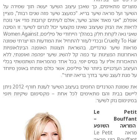
מוצרים מתאימים, כך שאכן עיצוב השיער יעשה תוך שמירה על
השיער ועל מראה שיער בריא. "כמעצב שיער מזה שנים רבות", מציין
אופלס, "אני מאוד אוהב שיער, אולם לעיתים קרובות מדי אני נוכח
לראות את הנזק שעיצוב שאינו מקצועי יכול לגרום לשיער. זו הסיבה
שאני גאה לקחת חלק במהלך הייחודי של פיליפס,
Women Against
Cruelty To Hair
ובכדי לעזור להתחיל את המודעות הזו יצרתי שמונה
מראות שיער טרנדיים, בהשראת תצוגות האופנה הבינלאומיות
האחרונות המציגות עד כמה קל להשיג שיער יפהפה ואופנתי, ללא
התאכזרות אליו על בסיס יומי. בכל אחד מהמראות השתמשתי בכלי
העיצוב העדכניים ביותר של פיליפס, אשר כולם פותחו באופן מיוחד
על מנת לעצב שיער בדרך בריאה יותר".
את שמונת הטרנדים החמים בעיצוב השיער לעונת חורף 2012 ניתן
ליישם בבית והם מתאימים לכל אחת – מקסימום שיקיות ויופי
במינימום נזק לשיער:
Le Petit
–
Bouffant
המראה השופע
מראה
–
Petit
–
Le
Bouffant
הינו מראה