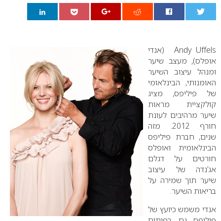
0
Uffels
–
Andy
(אנדי
אופלס), מעצב שיער
ומנהל עיצוב השיער
האומנותי, הבינלאומי
של פיליפס, מציג
קולקציית מראות
שיער מרהיבים לעונת
חורף 2012. מזה
שנים, חברת פיליפס
הבינלאומית ואופלס
חורטים על דגלם
אג’נדה של עיצוב
שיער תוך שמירה על
בריאות השיער.
אנדי משמש כיועץ של
פיליפס גם בפיתוח