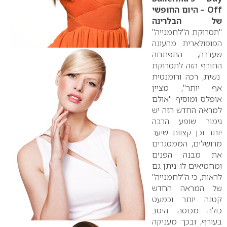
Off
– היום החופשי
של הבלרינה
"תסרוקת ה"לחמנייה"
הפופולארית מהעונה
שעברה, התפתחה
החורף הזה לתסרוקת
נשית, רכה ורומנטית
אף יותר", מציין
אופלס ומוסיף "אולם
למראה החדש הזה יש
גימור שופע הרבה
יותר וכן קצוות שיער
מרושלים, הממסגרים
את מבנה הפנים
ומחמיאים לו. ניתן גם
לראות, כי ה"לחמנייה"
של המראה החדש
קטנה יותר וכמעט
כולה מכוסה היטב
בעורף, ובכך מעניקה