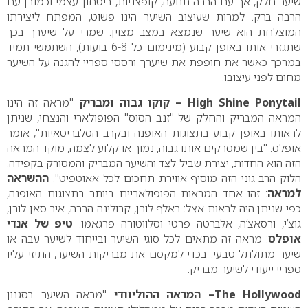
שיער חלק, אך עם הרבה תנועה, קופצניות, ביטחון עצמי וכמובן עם
הרבה ברק. למרות שעיצוב השיער הינו פשוט, המפתח ליצירתו
המוצלחת הוא שיער שנמצא במצב מצוין. שמרי על שיערך בכך
שתגזרי אותו באופן קבוע (מינימום כל 6-8
בועות), השתמשי תמיד
במרכך כאשר את חופפת את שיערך ורססי ספריי להגנה על השיער
מחום לפני עיצובו.
High Shine Ponytail
– קוקו גבוה ומבריק
"מראה זה הינו
המראה המבריק והחלק של "זנב הסוס" הפופולארי והנצחי, שניתן
לראותו באופן קבוע בתצוגות האופנה ובקרב הסלבריטאיות", אומר
אופלס. "בין שמסרקים אותו גבוה, נמוך או קלוע לצמה, מוקד המראה
הזה הוא החדות, יצירת שביל לצד והשיער המבריק והמסורק בקפידה.
הלוק הרב-גוני הזה מוסיף אווירת תחכום לכל אאוטפיט".
ההשראה
למראה
: זהו אחד המראות הפופולאריים ביותר בתצוגות האופנה,
כפי שניתן היה לראות אצל: ראלף לורן, קרולינה הררה, איב סאן לורן,
גוצ’י, ורסאצ’ה, אלברטה פרטי וסלווטורה פרגאמו.
טיפ של אנדי
אופלס
: מראה זה מתאים לכל סוגי השיער ובייחוד לשיער עבה או
שיער מתולתל טבעי. בכדי למקסם את מבריקות השיער, התיזי עליו
ספריי ייעודי לשיער מבריק.
The Hollywood
– המראה ההוליוודי
"מראה השיער בסגנון