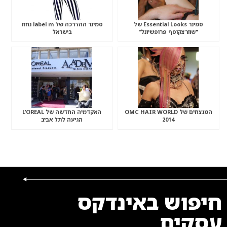
סמינר Essential Looks של
סמינר ההדרכה של label m נחת
"שוורצקופף פרופשיונל"
בישראל
המנצחים של OMC HAIR WORLD
האקדמיה החדשה של L’OREAL
2014
הגיעה לתל אביב
חיפוש באינדקס
עסקים