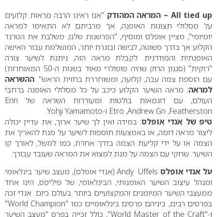
All tied up
– המראה המהודק
"אנו ראינו הרבה מראות קלועים
על מסלולי תצוגות האופנה, אך מרביתם לא התאימו למראה
יומיומי", מציין אופלס ומוסיף, "הפרשנות שלנו, משלבת את הטרנד
הקלוע אך בדרך פשוטה, לבישה ובוגרת יותר, המושלמת עבור האישה
האופנתית והמודרנית. לקבלת מראה הזה, ניתנת לשיער צורה
"רוקית" (סגנון הרוק שהיה פופולרי מאוד בשנות ה-50 המאוחרות)
עם הוספת צמה עבה, קלועה, ומשוחררת בחזית הראש".
ההשראה
למראה
: מראה השיער הקלוע כיכב על כל מסלולי האופנה ברחבי
העולם, עם דוגמאות בולטות ומעוררות השראה של
Erin
Featherston
,
Andrew Gn
,
Etro
ו-
Yohji Yamamoto
.
טיפ של אנדי אופלס
: במידה ואין לך שיער ארוך, את עדיין יכולה
ליצור מראה דומה, או באמצעות תוספות לשיער על מנת להאריך את
הצמה או על ידי קליעת הצמה בדרך אחרת, כמו למשל, לאורך קו
השיער. שחקי עם הצמה על מנת למצוא את המראה שעובד עבורך.
על אנדי אופלס
Uffels
–
Andy
(אנדי אופלס), מעצב שיער בינלאומי
ומנהל עיצוב השיער האומנותי, הבינלאומי, של פיליפס, הינו אחד
ממעצבי השיער המיומנים והמקצועיים ביותר בעולם כיום. אנדי זכה
בפרסים רבים, ביניהם פרסים בינלאומיים כמו "
World Champion
"
ו-"
World Master of the Craft
", כולל זכייה בפרס "מעצב השיער