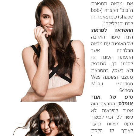
את מראה תספורת
ה"בוב" הקצרה (
bob-
shape
) שמתאימה הן
ליום והן ללילה".
ההשראה למראה
:
הינה סיפור האהבה
של האופנה עם מראה
הבלרינה אשר
התפתח העונה הזו
לסגנון רך, מתרפק
ולא רשמי, בהשראת
מעצבי האופנה
Wes
Gordon
ו-
Mila
.
Schon
טיפ של אנדי
אופלס
: המראה הזה
אמור להיראות לא
עשוי, לכן זכרי למשוך
מעט קצוות שיער
לאורך קו הלסת