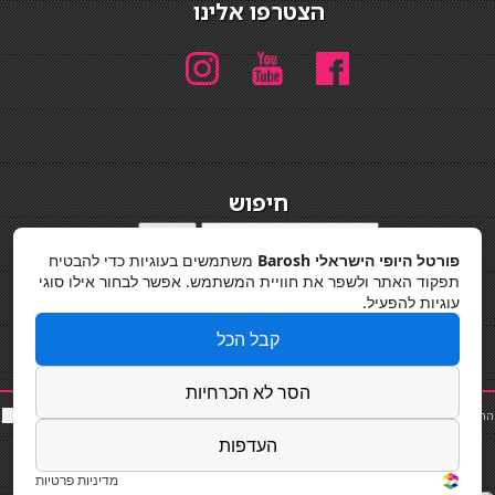
הצטרפו אלינו
חיפוש
חיפוש
פורטל היופי הישראלי Barosh
משתמשים בעוגיות כדי להבטיח
מדיניות פרטיות
תפקוד האתר ולשפר את חוויית המשתמש. אפשר לבחור אילו סוגי
עוגיות להפעיל.
קבל הכל
הסר לא הכרחיות
החלקות שיער
|
תאורה לבית
|
פאות ותוספות שיער
|
נייל סטודיו
|
תוספות שיער
|
שף פרטי
|
כ
סאות
בר
|
קוסמטיקאית
|
כסא בר
|
פאות
|
קורס בניית ציפורניים
|
Powered by Barosh
העדפות
Designed by
Barosh 2020
מדיניות פרטיות