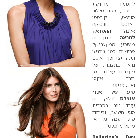
לחמנייה המהודקת
בסיכות, כמו
טיילור
סוויפט, קירסטן
דאנסט וג’סיקה
אלבה".
ההשראה
למראה
: סגנון זה
מושפע ממעצבי-על
פריזאים כמו ג’יבנשי
ונינה ריצ’י, וכן הוא גם
נראה בתצוגות של
מעצבים עולים כמו
בורה אקסו
ואנטיפרימה.
טיפ של אנדי
אופלס
: "הלוק הזה
עובד טוב במרבית
סוגי השיער, ובייחוד
שיער עבה, גלי או
מתולתל מעט".
Ballerina’s Day