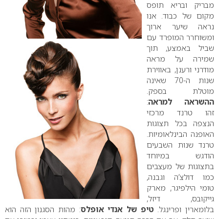
מבריק ובריא תופס
מקום של כבוד. אנו
נראה שיער ארוך
ומשוחרר המופרד עם
שביל באמצע, תוך
שמירה על מראה
מודרני ורענן, באווירת
שנות ה-70 שאינה
מוטלת בספק.
ההשראה למראה
:
זהו טרנד מרכזי
הנצפה בכל תצוגות
האופנה הבינלאומיות.
טרנד שנות השבעים
הודגש במיוחד
בתצוגות של מעצבים
כמו דולצ’ה וגבנה,
טומי הילפיגר, מארק
גייקובס, דיזל,
בלומארין ופרינגל.
טיפ של אנדי אופלס
: מהות הסגנון הזה הוא