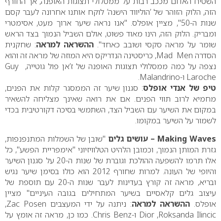
השטיח האדום מככב רבות על ממסלולי תצוגות האופנה, אך החורף
הזה, הלוק הזוהר של ’הוליווד הישנה’ לוקח אותנו אחרונה לעבר קסם
שנות ה-50", מציין אופלס. "אנו נראה שיער ארוך מעט, אסימטרי
ומבריק. הלוק הזה, הינו מאוד פשוט, אולם השביל הנמוך בצד הראש
שומר על מראה סקסי ושובב כאחד".
ההשראה למראה
: שחקנית
הסדרה
Men
–
Mad
, כריסטינה הנדריקס היא המוזה של מראה זה והוא
נצפה על כמה ממסלולי תצוגות האופנה של ז’אן פול גוטייה,
–
Guy
Laroche
ו-
Malandrino
.
טיפ של אנדי אופלס
: סגנון שיער זה הממסגר קלות את הפנים,
מחמיא לרוב תווי הפנים. אם את רואה שאינך מצליחה להשאיר
במקום את השיער עם השביל הצד, השתמשי בסיכה דקורטיבית בכדי
לשמור על השיער במקומו.
Making Waves
– עושים גלים
"שובן של השמלות המתנפנפות,
גזרת המותן הנמוך, וכמובן הלהיט הטלוויזיוני "אימפריית הפשע", כל
אלו תרמו להשפעה ההולכת וגוברת של שנות ה-20 על סגנון השיער
והיופי של העונה. למרות שחורף 2012 הוא כולו בסימן שיער נגיש
ובריא, מראה זה קורץ בעדינות לעבר שנות ה-20 עם תוספת של
עיצוב גלים קלאסיים בשיער המתחילים בגובה העיניים" מציין
אופלס.
ההשראה למראה
: ניתנה על ידי המעצבים
Posen
–
Zac
,
Roksanda Ilincic
,
Dior
ו-
Chris Benz
. כמו כן, מראה זה אומץ על