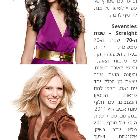
וסיימי עם שפריץ של
ספריי לשיער על מנת
להוסיף לו ברק.
Seventies
Straight
– שנות
ה-70
שנות ה-70
ממשיכות להיות
בעלות השפעה חזקה
על מגמות האופנה
והיופי לאורך השנים,
והעונה הזאת אינה
יוצאת מן הכלל. יחד
עם זאת, חלפו להם
מראות הדיסקו
והנצנצים, עם חלוף
עונת אביב קיץ 2011.
במקומם, סטייל שנות
ה-70 של חורף 2011
מלא יותר בשיק,
אלגנטיות ושיער