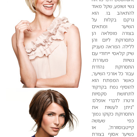
נשי ושופע, שקל מאוד
להתאהב בו. הוא
נרקם בקלות על
השיער ומתאים
בצורה מופלאה הן
כתסרוקת ליום והן
ללילה. המראה מעניק
שיק קלאסי ייחודי עם
נשיות מעוררת.
התסרוקת נהדרת
עבור כל אורכי השיער,
כאשר המפתח הוא
להוסיף נפח בקדקוד
לתחושת סקסיות
ורטרו. לדברי אופלס:
"ניתן לעשות את
התסרוקת כקוקו נמוך
כפי שעושה
קייט
בוסוורת
’
, או
כשיער אסוף בצורת