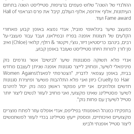
ההולנדי של השנה" שלוש פעמים ברציפות, סטייליסט השנה בתחום
העיתונות, אלוף אירופה, אלוף העולם, קיבל את פרס הגראמי
Hall of
Fame award
ועוד.
כמעצב שיער בינלאומי מוביל, אנדי נמצא באופן קבוע מאחורי
הקלעים של תצוגות אופנה בפריז ובמילאנו, ועבד עבור מעצבי-על
רבים, בינהם: כריסטיאן דיור, גוצ’י, ויקטור & רולף, קלואי (
Chloe
) ואיב
סן לורן
.
למרות היותו סטייליסט שעובד באופן קבוע,
אנדי מלא תשוקה מסגנונות שיער ’לבישים’ אשר גורמים נזק
מינימאלי לשיער, ומחויב לייצר סגנונות אופנה שניתן לעצבם מחדש
בבית, באופן עצמאי. לדבריו, "הצטרפתי לפאנל
Women Against
Cruelty to Hair
כיוון ואני מלא התלהבות משיער ומיצירת סגנונות
חדשים ומלהיבים. אני יודע ממקור ראשון כמה נזק יכול להיגרם
לשיער מסטיילינג שאינו מקצועי, ואני מחויב לעזור לנשים ליצור יותר
סטייל לשיערן עם פחות נזק".
בתפקידו כמנהל האומנותי בפיליפס, אנדי אופלס עוזר לפתח מוצרים
מקצועיים ואיכותיים, ומספק ייעוץ סטיילינג בכדי לעזור למשתמשים
ליצור סטייל אופנתי ולביש.