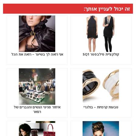
זה יכול לעניין אותך:
קולקציית סילבסטר SQ1
אני רואה לך בשיער – רואה את הכל
טבעות קרמיות – בולגרי
איחוד סניפי הנשים והגברים של
רנואר