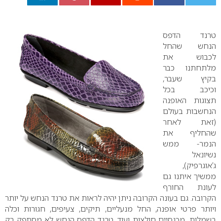
0
טרנד הדפס
הנחש שהחל
לכבוש את
מלתחתנו כבר
בקיץ שעבר,
וכיכב בכל
תצוגות האופנה
הנחשבות בעולם
(זאת לאחר
שהחליף את
הנמר- ממש
נשיונאל
ג’אוגרפיק),
ממשיך איתנו גם
לעונת החורף
הקרובה. גם בעונה הקרובה ניתן יהיה לראות את טרנד הנחש על יותר
ויותר פרטי אופנה, החל מנעליים, תיקים, צעיפים, חגורות וכלה
בשמלות, מכנסיים חולצות ועוד. טרנד הדפס הנחש לא מסתפק רק