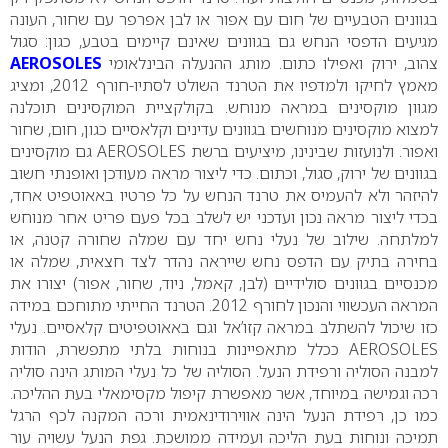
בגוונים הטבעיים של חום עם אפור או לבן אפרפר עם שחור, העונה
מגיעים הדפסי הנחש גם בגוונים שאינם קיימים בטבע, כגון: סגול
צהוב, ירוק ואפילו כתום. מותג ההנעלה הבינלאומי
AEROSOLES
מאמץ לחיקו ולמדפיו את הטרנד השולט לסתיו-חורף 2012, ומציג
מגוון מוקסינים במראה מנוחש. בקולקציית המוקסינים תוכלנה
למצוא מוקסינים מנוחשים בגוונים עדינים וקלאסיים כגון, חום, שחור
ואפור. ולנועזות שבינינו, מיציעים ברשת
AEROSOLES
גם מוקסינים
בגוונים של ירוק, סגול, וכתום. כדי ליצור מראה מעודכן ואופנתי חשוב
להיזהר ולא להעמיס את טרנד הנחש על כל פרטיו באאוטפיט אחד,
בכדי ליצור מראה נכון ועדכני יש לשלב בכל פעם פריט אחר מנוחש
למלתחה. שילוב של נעלי נחש יחד עם שמלה שחורה קטנה, או
בחירה בתיק עם הדפס נחש שייראה נהדר לצד חצאית, שמלה או
מכנסיים בגוונים סולידיים (לבן, קאמל, ניוד, שחור, אפור) יצורו את
המראה העכשווי והנכון לחורף 2012. הטרנד החייתי מתוחכם במידה
כזו שיכול להשתלב במראה קזו’אל וגם באאוטפיטים קלאסיים. נעלי
AEROSOLES
ככלל מתאפיינות בנוחות בלתי מתפשרת, הודות
למבנה הסוליה ורפידת הנעל. הסוליה של כל נעלי המותג הינה סוליה
רכה וגמישה במיוחד, אשר מאפשרת קיפול מקסימאלי בעת ההליכה.
כמו כן, רפידת הנעל הינה אווירודינאמית ורכה המקנה לכף הרגל
תמיכה ונוחות בעת הליכה ועמידה ממושכת. גפת הנעל עשויה עור