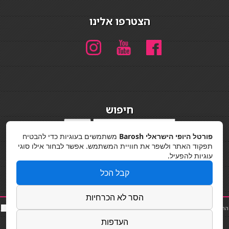
הצטרפו אלינו
חיפוש
חיפוש
פורטל היופי הישראלי Barosh
משתמשים בעוגיות כדי להבטיח
מדיניות פרטיות
תפקוד האתר ולשפר את חוויית המשתמש. אפשר לבחור אילו סוגי
עוגיות להפעיל.
קבל הכל
הסר לא הכרחיות
החלקות שיער
|
תאורה לבית
|
פאות ותוספות שיער
|
נייל סטודיו
|
תוספות שיער
|
שף פרטי
|
כ
סאות
בר
|
קוסמטיקאית
|
כסא בר
|
פאות
|
קורס בניית ציפורניים
|
Powered by Barosh
העדפות