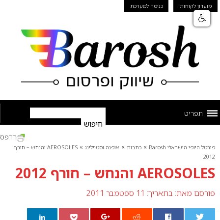
מועדון לקוחות
כניסה למערכת
תפריט
הדפס
»
»
»
פורטל היופי הישראלי Barosh
כתבות
אופנה וסטיילינג
AEROSOLES והנחש – חורף
2012
AEROSOLES והנחש – חורף 2012
פורסם מאת:
בתאריך: 11 ספטמבר 2011