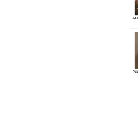
נדולה במופע השיער ALL
צל