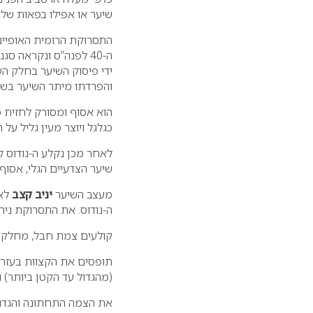
שיער או אפילו בפאות שלמ
התסרוקת הרומית האופיינ
ה-40 לפנה”ס ונקראה סג
ידי פיסוק השיער בחלק הע
והפרדתו מיתר השיער בשב
הוא אסוף ומסורק לחזית 
כגלגל ויוצר מעין גליל על 
לאחר מכן נקלע ה-נודוס ל
שיער הצדעיים הגלי, אסוף
מעצב השיער
יניב קצב
לאי
ה-נודוס. את התסרוקת ניתן
קולעים צמת חבל, מחלקים
תופסים את הקצוות בעזרת 
(מהגדול עד הקטן ביותר) 
את הצמה התחתונה והגדול