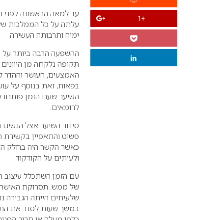
עד למאה הראשונה לפני ה
+1
עלתה על כל הממלכות שקמ
ימיה ותרבותה העשירה.
ההשפעה הרבה ביותר על 
תקופה נלקחה מן היוונים ו
האמצעים, העושר וההדר לט
בפאות, זאת בנוסף על עוש
השיער שעם הזמן פותחו לע
לרומאים.
סידור השיער אצל הנשים 
פשוט והתאפיין בקשירת 
כאשר הקשר היה בחלק הא
ולעיתים על הקודקוד.
עם הזמן השתכלל עיצוב ה
של ממש. תסרוקת האישה ה
שלעיתים הייתה הגבירה 
במשך שעות לסדר את התל
כלפי מעלה או סביב הפנים