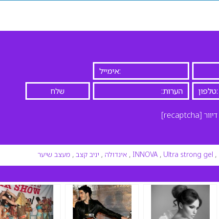
יוור
[recaptcha]
,
Ultra strong gel
,
INNOVA
,
אינדולה
,
יניב קצב
,
מעצב שיער