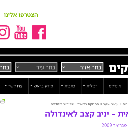
הצטרפו אלינו
קים
אינדקס
רכילות
כתבות
מידע בראש
צרו קשר
ה
»
»
בות
עיצוב שיער
תסרוקת רומאית – יניב קצב לאינדולה
ת – יניב קצב לאינדולה