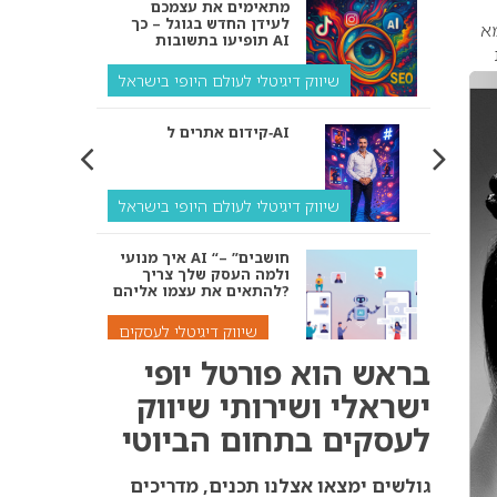
תופיעו בתשובות AI
מא
שיווק דיגיטלי לעולם היופי בישראל
קידום אתרים ל‑AI
שיווק דיגיטלי לעולם היופי בישראל
איך מנועי AI “חושבים” –
ולמה העסק שלך צריך
להתאים את עצמו אליהם?
שיווק דיגיטלי לעסקים
קידום ל‑AI לעומת קידום
בראש הוא פורטל יופי
רגיל: איפה הכסף נמצא
באמת?
ישראלי ושירותי שיווק
לעסקים בתחום הביוטי
שיווק דיגיטלי לעסקים
אנחנו נדאג שתופיעו
גולשים ימצאו אצלנו תכנים, מדריכים