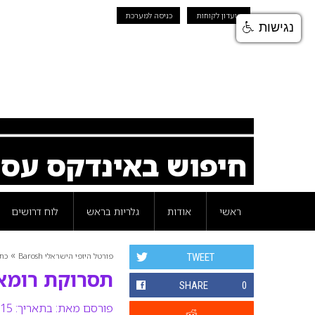
מועדון לקוחות
כניסה למערכת
נגישות
חיפוש באינדקס עס
ראשי
אודות
גלריות בראש
לוח דרושים
»
פורטל היופי הישראלי Barosh
כת
TWEET
תסרוקת רומאי
SHARE
0
פורסם מאת:
בתאריך: 15 פברואר 2009