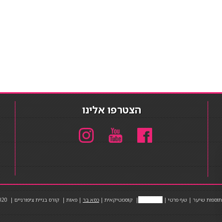
הצטרפו אלינו
תוספות שיער
|
שף פרטי
|
כ
סאות בר
|
קוסמטיקאית
|
כסא בר
|
פאות
|
קורס בניית ציפורניים
|
Powered by Barosh
020