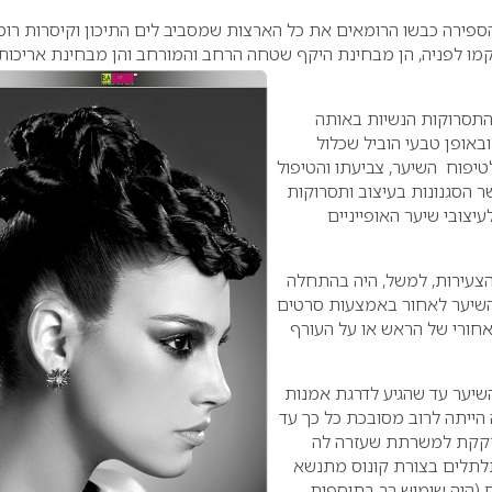
ספירה כבשו הרומאים את כל הארצות שמסביב לים התיכון וקיסרות רו
ו לפניה, הן מבחינת היקף שטחה הרחב והמורחב והן מבחינת אריכות
התסרוקות הנשיות באותה
באופן טבעי הוביל שכלול
יפוח השיער, צביעתו והטיפול
ר הסגנונות בעיצוב ותסרוקות
יצובי שיער האופייניים
הצעירות, למשל, היה בהתחלה
השיער לאחור באמצעות סרטים
חורי של הראש או על העורף
שיער עד שהגיע לדרגת אמנות
ייתה לרוב מסובכת כל כך עד
נזקקת למשרתת שעזרה לה
תלים בצורת קונוס מתנשא
 (היה שימוש רב בתוספות