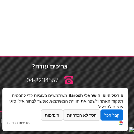
צריכים עזרה?
04-8234567
פורטל היופי הישראלי Barosh
משתמשים בעוגיות כדי להבטיח
info@barosh.co.il
תפקוד האתר ולשפר את חוויית המשתמש. אפשר לבחור אילו סוגי
עוגיות להפעיל.
קבל הכל
הסר לא הכרחיות
העדפות
החלקות שיער
|
תאורה לבית
|
פאות ותוספות שיער
|
נייל סטודיו
|
מדיניות פרטיות