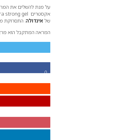
על מנת להשלים את המראה
אקסטרים Ultra strong gel ולרסס על השיער ספריי חזק – Ultra strong spray מסדרת
של
אינדולה
. התסרוקת מת
המראה המתקבל הוא מראה 
0