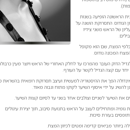
ות).
ית הראשונה הופיעה בשנות
נון הנודוס. התסרוקת הושגה על
ליון של הראש משני צידיו
ילים.
כלפי המצח, שם הוא מקופל
המצח המכונה נודוס.
גדיל הדוק העובר מהמרכז עד לחלק האחורי של הראש ויוצר מעין כרבולת
 יחד עם קצה הגדיל לקשר על העורף.
נדולה הפך את ההיסטוריה למעשית ועיצב תסרוקת רומאית בהשראת סג
 להשיג על ידי איסוף השיער לקוקו מתוח וגבוה מאוד.
 את השיער לשניים וצולבים אחד בשני עד לסיום קצות השיער.
גומיה ומתחילים לעצב על הראש בתנועת סיבוב, תוך יצירת עיגולים
ותופסים בעזרת סיכות.
ה ביותר מביאים קדימה ומטים לכיוון המצח.