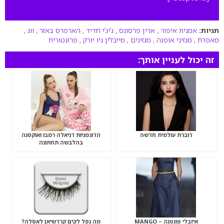
תגיות:
אמנית איפור
,
ארין פרסונס
,
ג’יג’י חדיד
,
הארפרס באזר
,
ווג
,
מאפרת
,
מגזיני אופנה
,
מגזינים
,
מייבלין ניו יורק
,
פרזנטורית
זה יכול לעניין אותך:
דוברת עולמית חדשה
הדוגמניות דניאלה רמבו ואוקסנה
בהלבשה תחתונה
איזבלי פונטנה – MANGO
מה נפל לקים קרדשיאן לאסלה?