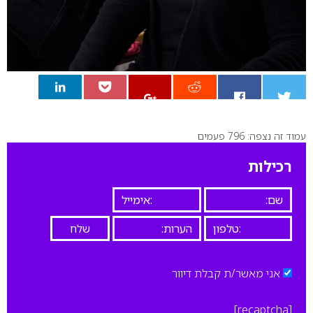
עמוד זה נצפה: 796 פעמים
0
רכילות
אני מאשר/ת קבלת דיוור
[recaptcha]