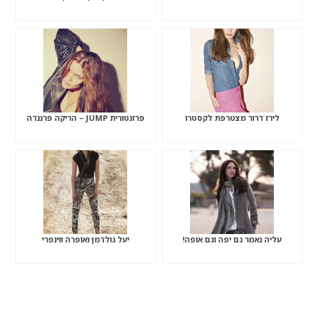
לירז דרור מצטרפת לקסטרו
פרזנטורית JUMP – הריקה פרננדה
עליה נאמר גם יפה וגם אופה!
יעל גולדמן ואופרה ווינפרי