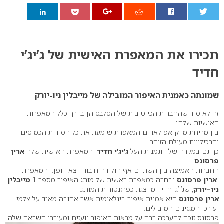
0
תכירו את המאפרת האישית של ג’יג’י
חדיד
שמונתה כאמנית האיפור המובילה של מייבלין ניו-יורק
זה לא סוד שהחברות הכי טובות של הסלבס הן בדרך כלל המאפרות
האישיות שלהן.
בין מריחת מייק-אפ לאודם המאפרת שומעת את כל הסודות הכמוסים
והרכילויות מעולם הזוהר….
כך גם במקרה של דוגמנית העל
ג’יג’י חדיד
והמאפרת האישית שלה
ארין
פרסונס
.
החברות האמיצה בין השתיים אף הולידה חיבור יוצא דופן: המאפרת
ארין פרסונס
נבחרה כמאפרת ראשית של מותג האיפור מספר 1
מייבלין
ניו–יורק
, שג’י’גי חדיד מייצגת כפרזנטורית המותג.
ארין פרסונס
היא אמנית איפור בינלאומית אשר אהובה מאוד על צלמי
ועורכי המגזינים המובילים.
פרסונס זוכה להערכה רבה על מראות האיפור נועזים ומעוררי השראה שלה.