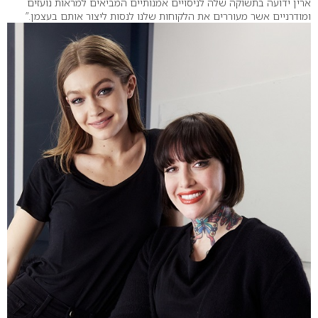
ארין ידועה בתשוקה שלה לניסויים אמנותיים המביאים למראות נועזים
ומודרניים אשר מעוררים את הלקוחות שלנו לנסות ליצור אותם בעצמן.”