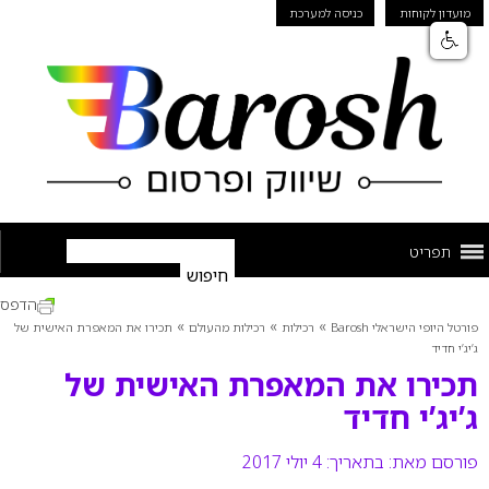
מועדון לקוחות
כניסה למערכת
תפריט
הדפס
»
»
»
פורטל היופי הישראלי Barosh
רכילות
רכילות מהעולם
תכירו את המאפרת האישית של
ג’יג’י חדיד
תכירו את המאפרת האישית של
ג’יג’י חדיד
פורסם מאת:
בתאריך: 4 יולי 2017