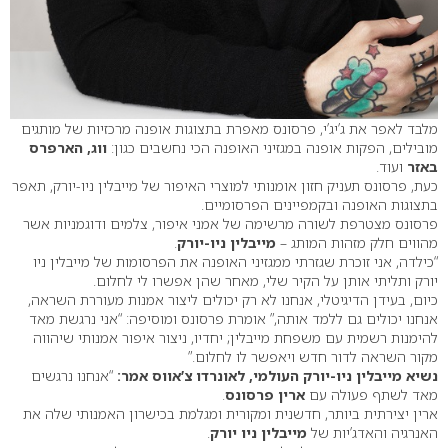
מלבד לאפר את ג’יג’י, פרסונס מאפרת בתצוגות אופנה מרכזיות של מותגים
מובילים, הפקות אופנה במגזיני האופנה הכי נחשבים כגון:
ווג, הארפרס
באזר
ועוד.
כעת, פרסונס תעניק חזון אומנותי למוצרי האיפור של מייבלין ניו-יורק, תאפר
בתצוגות האופנה ובקמפיינים הפרסומיים.
פרסונס מצטרפת לשורה מרשימה של אמני איפור, צלמים ודוגמניות אשר
מהווים חלק מזהות המותג –
מייבלין ניו-יורק
.
“כילדה, אני זוכרת שגזרתי ממגזיני האופנה את הפרסומות של מייבלין ניו
יורק ותליתי אותן על הקיר שלי, מאחר שהן אפשרו לי לחלום.
כיום, בעידן הדיגיטלי, אנחנו לא רק יכולים ליצור אמנות מעוררת השראה,
אנחנו יכולים גם ללמד אותה,” אומרת פרסונס ומוסיפה: “אני נרגשת מאד
להימנות רשמית עם משפחת מייבלין; יחדיו, ניצור איפור אמנותי שיהווה
מקור השראה לדור חדש ויאפשר לו לחלום.”
נשיא מייבלין ניו-יורק העולמי, לאונרדו צ’אווס אמר:
“אנחנו נרגשים
מאד לשתף פעולה עם
ארין פרסונס
.
ארין יצירתית ביותר, חדשנית ומקורית ומגלמת בכישרון האמנותי שלה את
האנרגיה והאדג’יות של
מייבלין ניו יורק
.