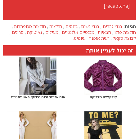
[recaptcha]
תגיות:
בגדי גברים
,
בגדי נשים
,
ג’ינסים
,
חולצות
,
חולצות מכופתרות
,
חולצות פולו
,
חצאיות
,
מכנסיים אלגנטיים
,
מעילים
,
נאוטיקה
,
סריגים
,
קבוצת סקאל
,
רשת אופנה
,
שופינג
זה יכול לעניין אותך:
קולקצייה מבריקה
אנה ארונוב ודנה גרוצקי פאשניסטיות