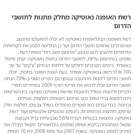
0
רשת האופנה נאוטיקה מחלק מתנות לתושבי
הדרום
רשת האופנה הבינלאומית נאוטיקה לא יכלה להתעלם מהמצב
ומהפחדים שחווים תושבי הדרום ועל כן החליטה לפנק את לקוחותיה
הדרומיים ולהציע להם מבצע “מרומם מצב רוח” ומסיח דעת…
שופינג במינימום עליות, לתושבי הדרום בחנות נאוטיקה- קניון סימול
באשדוד.
בימים הקרובים יחולקו על דלתות הבתים “צ’קים” על סך
100 ₪ לרכישה בנאוטיקה אשדוד. בעת הצגת השובר בחנות, יוכלו
תושבי הדרום ליהנות מההטבה ובנוסף גם הפריט השני ב-70% הנחה.
תושבי הדרום יוכלו לרכוש את פריטי חורף 2009 במחירים חסרי
תקדים וליהנות משלל ההטבות שרשת נאוטיקה מציעה.
בין הפריטים
ניתן למצוא בגדי נשים כגון: סריגים, חצאיות, חולצות, מעילים
וכדומה. בגדי גברים כמו פוטרים מהודרים בשלל צבעים, חולצות פולו,
סריגים, חולצות מכופתרות, ג’ינסים, מכנסיים אלגנטיים ועוד.
רשת
נאוטיקה נמצאת בבעלות חברת SBN שבבעלות בריל וקבוצת
סקאל המתמחה בייבוא ושיווק מותגים בינלאומיים. סקאל קיבלה את
הזיכיון למותג נאוטיקה בשנת 2007 ועד סיום 2008 יהיו 10 חנויות