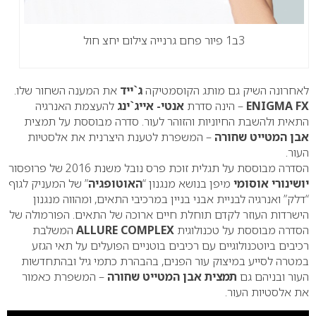
3ב1 פיור פחם גרנייה צילום יחצ חול
לאחרונה השיק גם מותג הקוסמטיקה
ג`ייד
את המענה השחור שלו.
ENIGMA FX
– הינה סדרת
אנטי- אייג`ינג
להעצמת האנרגיה
התאית ולהשבת החיוניות והזוהר לעור. סדרה מבוססת על תמצית
אבן המטייט שחורה
– המשפרת לטענת היצרנית את אלסטיות
העור.
הסדרה מבוססת על תגלית זוכת פרס נובל משנת 2016 של פרופסור
יושינורי אוסומי
מיפן בנושא מנגנון “
האוטופגיה
” של המעניק לגוף
“דלק” ואנרגיה לבניית אבני בניין במרכיבי התאים, ומהווה מנגנון
הישרדות העוזר לקדם תוחלת חיים ארוכה של התאים. הפורמולה של
הסדרה מבוססת על טכנולוגית
ALLURE COMPLEX
המשלבת
רכיבים ביוטכנולוגיים עם רכיבים בוטניים הפועלים על תאי הגזע
במטרה לסייע במיצוק עור הפנים, בהבהרת כתמי גיל ובהתחדשות
העור ובניהם גם
תמצית אבן המטייט שחורה
– המשפרת כאמור
את אלסטיות העור.