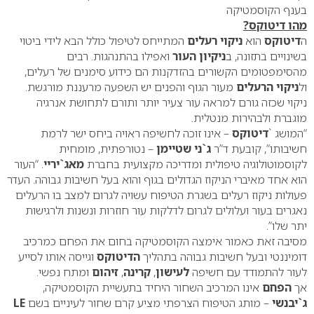
בענף הקוסמטיקה
מהו דיטוקס?
ה
דיטוקס
הוא
ניקוי רעלים
המתייחס לטיפול כולל הבא לידי ביטוי
בשינויים בתזונה, ב
ניקיון העור
ואפילו בהתנהגות. רבים
מהסימפטומים הקשורים בהזדקנות הם כידוע סימנים של רעלים,
ול
ניקוי הרעלים
מעור הגוף והפנים יש השפעה מרעננת מורגשת.
ניקוי שכזה גורם למראה עור צעיר יותר ותורם לתחושת אנרגיה
מוגברת ולבהירות מנטלית.
“המושג `
דיטוקס
– אינו זוכה לחשיפה ראויה ביחס ישר לרמת
חשיבותו”, קובעת ד”ר
ג`ני שטיימן
– נטורפתית, מומחית
לקוסמוטולוגיה טיפולית ומדריכה מקצועית בחברת
מאג`יריי
. “העור
הוא אחד מאיברי הניקוז הגדולים בגוף והוא בעל חשיבות גבוהה. העדר
פעולות ניקוז רעלים בשגרת הטיפוח עשויה לגרום למצב בו הרעלים
נאגרים בעור ועלולים לגרום לדלקות עור חוזרות ונשנות ולרגישות
יתר שלו”.
מסיבה זאת כאמור אימצה הקוסמטיקה בחום את הפחם כמרכיב
דומיננטי ובעל חשיבות גבוהה בתהליך
הדיטוקס
וגייסה אותו לסייע
לעור להתמודד עם חשיפה
לעישון
,
קרינה
,
זיהום
ומתח נפשי.
אך
הפחם
אינו המרכיב השחור היחיד בתעשיית הקוסמטיקה,
ג`יבנשי
– מותג הטיפוח הצרפתי מציע קרם שחור לעיניים בשם
LE