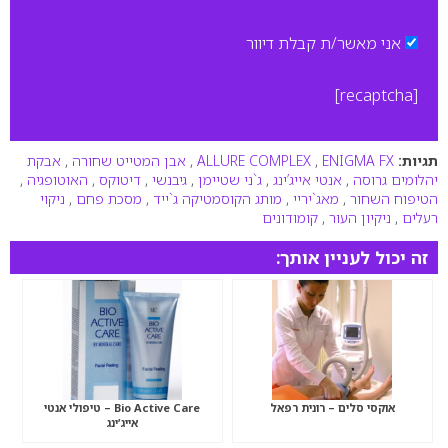
אני מאשר/ת קבלת דיוור
[recaptcha]
תגיות:
ENIGMA FX
,
ALLURE COMPLEX
,
אבן המטייט שחורה
,
אבקת
יהלומים גרוסה
,
אנטי אייג’ינג
,
ג`ני שטיימן
,
גיבנשי
,
דיטוקס
,
האוטופגיה
,
הטיפוח השחור
,
מאג`יריי
,
מותג הקוסמטיקה ג`ייד
,
מסכת פחם
,
ניקוי
רעלים
,
ניקיון העור
,
קומודונים
זה יכול לעניין אותך:
אוקסי סלים – רונית רפאל
Bio Active Care – טיפולי אנטי
אייג’ינג