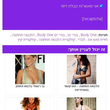
אני מאשר/ת קבלת דיוור
[recaptcha]
תגיות:
Body One
,
בגדי ים
,
בגדי ים Body One
,
הלבשה תחתונה
,
חזיית פוש אפ
,
לנג’רי
,
קולקציית הלבשה תחתונה
,
קולקציית קיץ
זה יכול לעניין אותך:
הלבשה תחתונה – הוט קוטור
בר רפאלי בלבוש תחתון
באפרודיטה