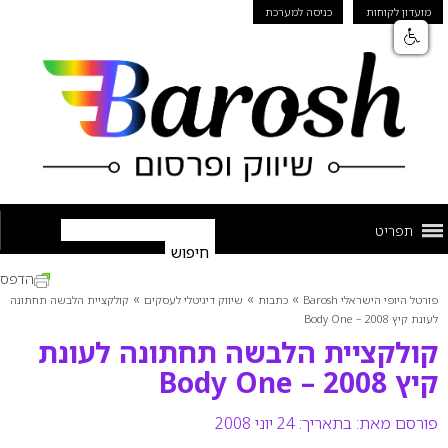
מועדון לקוחות
כניסה למערכת
תפריט
הדפס
»
»
»
פורטל היופי הישראלי Barosh
כתבות
שיווק דיגיטלי לעסקים
קולקציית הלבשה תחתונה
לעונת קיץ 2008 – Body One
קולקציית הלבשה תחתונה לעונת
קיץ 2008 – Body One
פורסם מאת:
בתאריך: 24 יוני 2008