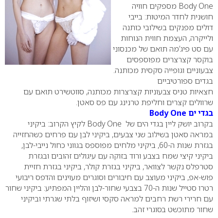
Body One
מספקים חוויה
חושנית לחדר המיטות: בייבי
דולים מפנקים בשילובי כותנה
ולייקרה, העצמת חווית הנוחות
עם סט פיג’מה תואם של מכנסוני
בוקסר קצרצרים מפוספסים
צבעוניים וגופייה סקסית מכותנה.
בגדים ספורטיביים
חצאיות טניס צבעוניות קצרצרות מכותנה, סווטשירט תואם עם
שרוולים קצרים וחליפת טרנינג עם פס סאטן.
בגדי ים Body One
בקרוב יושק ליין בגדי הים של
Body One
לקיץ הקרוב: ביקיני
במראה סאטן בשילוב שני צבעים, ביקיני לבן עם פרחים כשהחזייה
בגזרת שנות ה-60, ביקיני מלחים מפוספס בגווני כחול נייבי-לבן,
ביקיני קיצי שמח בצבע ורוד בזוקה עם עיגולים זהובים ובגזרת
סטרפלס נקשר לצוואר, ביקיני בגזרת קולר, ביקיני בגזרת חזיית
פוש-אפ, ביקיני מעוצב עם חיבורים וסוגרים מעוינים והדפס ריבועי
רטרו סטייל שנות ה-70 בצבעי שחור-לבן והליין המפתיע: ביקיני שחור
עם חרירי רשת רחבים למראה סקסי ושיזוף בלתי שגרתי וביקיני
שחור מתוכשט בסוגרי זהב.