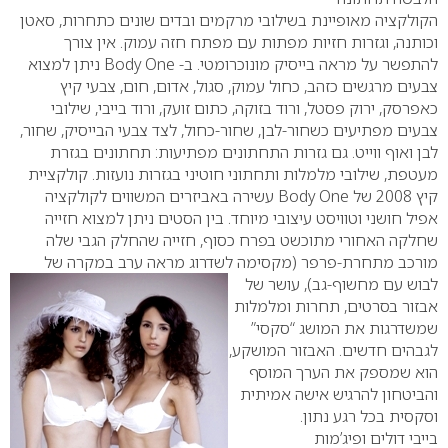
הקולקציה מאופיינת בשילובי מרקמים ובדים שונים כתחרות, סאטן
וכותנה, וגזרות חזיות מפתות עם מפתח חזה עמוק. אין צורך
להתפשר על מראה בייסיק מונוכרומטי. ב-
Body One
ניתן למצוא
צבעים מרגשים כזהב, כחול עמוק, סגול, אדום, חום, צבעי קיץ
כאפרסק, ירוק פסטל, ורוד בזוקה, כתום זועק, ורוד בייבי, שילובי
צבעים מפתיעים כשחור-לבן, שחור-כחול, לצד צבעי הבייסיק, שחור,
לבן ואוף ווייט. גם גזרות התחתונים מפתיעות: תחתונים בגזרת
מעטפת, שילובי מלמלות ותחתוני חוטיני בגזרות נועזות.
קולקציית
קיץ 2008 של
Body One
עשירה באביזרים המשווים לקולקציה
אפיל חושני וטוויסט עיצובי מיוחד. בין הסטים ניתן למצוא חזייה
שחלקה האחורי מתוכשט בפרח כסוף, חזייה שהחלק הגבי שלה
מורכב מתחרת-פרפר (מקסימה לשדרוג מראה
ערב במקרה של
לבוש עם מחשוף-גב), עושר של
אבזור בסרטים, תחרות ומלמלות
שמשדרגות את המושג “סקסי”
לגבהים חדשים. האבזור המושקע,
הוא שמספק את הערך המוסף
והביטחון להרגיש אישה אמיתית
וסקסית בכל רגע נתון.
בייבי דולים ופיג’מות