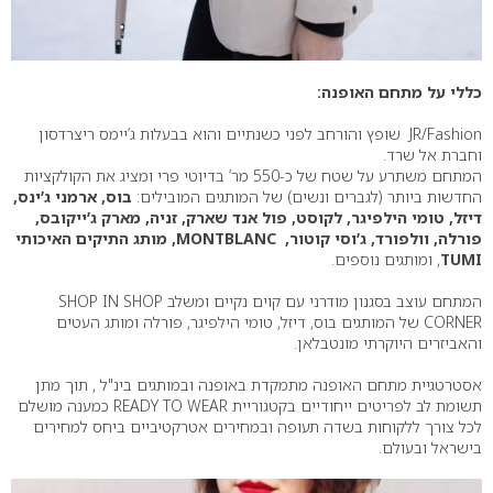
כללי על מתחם האופנה:
JR/Fashion שופץ והורחב לפני כשנתיים והוא בבעלות ג’יימס ריצרדסון
וחברת אל שרד.
המתחם משתרע על שטח של כ-550 מר’ בדיוטי פרי ומציג את הקולקציות
החדשות ביותר (לגברים ונשים) של המותגים המובילים:
בוס, ארמני ג’ינס,
דיזל, טומי הילפיגר, לקוסט, פול אנד שארק, זניה, מארק ג’ייקובס,
פורלה, וולפורד, ג’וסי קוטור, MONTBLANC, מותג התיקים האיכותי
TUMI
, ומותגים נוספים.
המתחם עוצב בסגנון מודרני עם קוים נקיים ומשלב SHOP IN SHOP
CORNER של המותגים בוס, דיזל, טומי הילפיגר, פורלה ומותג העטים
והאביזרים היוקרתי מונטבלאן.
אסטרטגיית מתחם האופנה מתמקדת באופנה ובמותגים בינ"ל , תוך מתן
תשומת לב לפריטים ייחודיים בקטגוריית READY TO WEAR כמענה מושלם
לכל צורך ללקוחות בשדה תעופה ובמחירים אטרקטיביים ביחס למחירים
בישראל ובעולם.