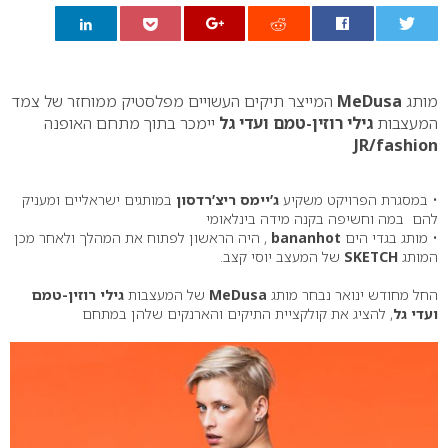
0
מותג
MeDusa
המייצר תיקים העשויים מפלסטיק ממוחזר של צמד
המעצבות
גילי רוזין-טמם ועדי גל
יימכר בתוך מתחם האופנה
JR/fashion
• במסגרת הפרויקט משקיע
ג’יימס ריצ’רדסון
במותגים ישראליים ומעניק
להם במה וחשיפה בקנה מידה בינלאומי
• מותג בגדי הים
bananhot
, היה הראשון לפתוח את המהלך ולאחר מכן
המותג
SKETCH
של המעצב יוסי קצב.
החל מחודש ינואר נבחר מותג
MeDusa
של המעצבות
גילי רוזין-טמם
ועדי גל
, להציג את קולקציית התיקים והארנקים שלהן במתחם