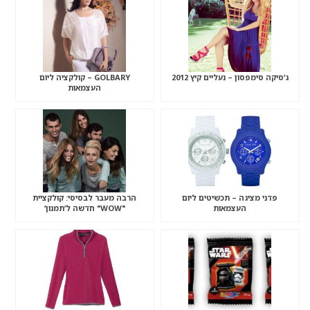
ג’סיקה סימפסון – נעליים קיץ 2012
GOLBARY – קולקציה ליום
העצמאות
פדני מציגה – תכשיטים ליום
הרבה מעבר לבסיסי: קולקציית
העצמאות
"WOW" חדשה ל’תמנון’