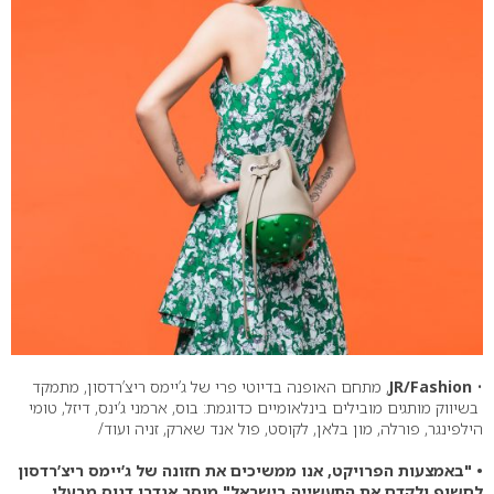
•
JR/Fashion
, מתחם האופנה בדיוטי פרי של ג’יימס ריצ’רדסון, מתמקד
בשיווק מותגים מובילים בינלאומיים כדוגמת: בוס, ארמני ג’ינס, דיזל, טומי
הילפינגר, פורלה, מון בלאן, לקוסט, פול אנד שארק, זניה ועוד/
• "באמצעות הפרויקט, אנו ממשיכים את חזונה של ג’יימס ריצ’רדסון
לחשוף ולקדם את התעשייה בישראל" מוסר אנדרו דנוס מבעלי