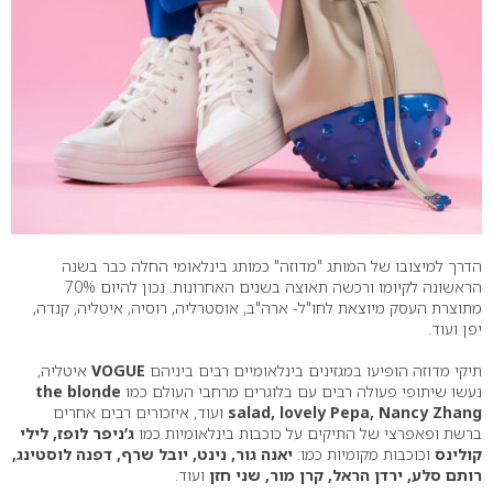
הדרך למיצובו של המותג "מדוזה" כמותג בינלאומי החלה כבר בשנה
הראשונה לקיומו ורכשה תאוצה בשנים האחרונות. נכון להיום 70%
מתוצרת העסק מיוצאת לחו"ל- ארה"ב, אוסטרליה, רוסיה, איטליה, קנדה,
יפן ועוד.
תיקי מדוזה הופיעו במגזינים בינלאומיים רבים ביניהם
VOGUE
איטליה,
נעשו שיתופי פעולה רבים עם בלוגרים מרחבי העולם כמו
the blonde
salad, lovely Pepa, Nancy Zhang
ועוד, איזכורים רבים אחרים
ברשת ופאפרצי של התיקים על כוכבות בינלאומיות כמו
ג’ניפר לופז, לילי
קולינס
וכוכבות מקומיות כמו:
יאנה גור, נינט, יובל שרף, דפנה לוסטינג,
רותם סלע, ירדן הראל, קרן מור, שני חזן
ועוד.