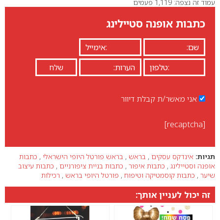
עמוד זה נצפה: 1,119 פעמים
כתבות אופנה סטיילינג
אני מאשר/ת קבלת דיוור
[recaptcha]
תגיות:
אינדקס עסקים
,
בראש
,
בראש פורטל היופי הישראלי
,
כתבות
אופנה וסטיילינג
,
כתבות איפור
,
כתבות בניית ציפורניים
,
כתבות עיצוב
שיער
,
כתבות קוסמטיקה וטיפוח
,
פורטל היופי בראש
,
רכילות
זה יכול לעניין אותך: