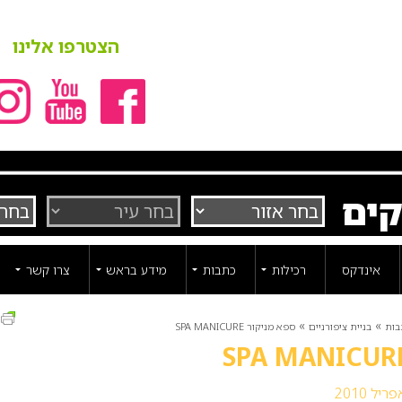
הצטרפו אלינו
קים
אינדקס
רכילות
כתבות
מידע בראש
צרו קשר
ה
»
»
בות
בניית ציפורניים
ספא מניקור SPA MANICURE