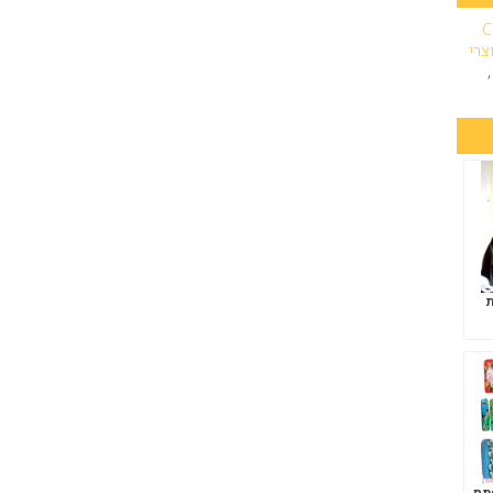
C
צרי
ת
פתח