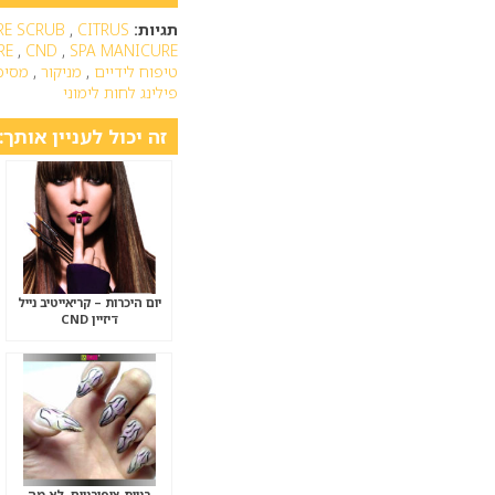
תגיות:
CITRUS
,
RE SCRUB
RE
,
CND
,
SPA MANICURE
טיפוח לידיים
,
מניקור
,
מסיכת
פילינג לחות לימוני
זה יכול לעניין אותך:
יום היכרות – קריאייטיב נייל
דיזיין CND
בניית ציפורניים, לא מה