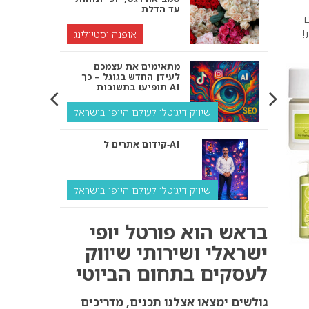
עד הדלת
ם
!
אופנה וסטיילינג
מתאימים את עצמכם
לעידן החדש בגוגל – כך
תופיעו בתשובות AI
שיווק דיגיטלי לעולם היופי בישראל
קידום אתרים ל‑AI
שיווק דיגיטלי לעולם היופי בישראל
איך מנועי AI “חושבים” –
בראש הוא פורטל יופי
ולמה העסק שלך צריך
להתאים את עצמו אליהם?
ישראלי ושירותי שיווק
לעסקים בתחום הביוטי
שיווק דיגיטלי לעסקים
קידום ל‑AI לעומת קידום
גולשים ימצאו אצלנו תכנים, מדריכים