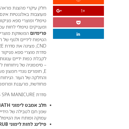
חלק עיקרי מהצגת מראה מו
+1
מעוצבות באלגנטיות אינסו
טיפולי ומוצרי ספא מניקו
ומעניקים טיפולי לחות עמ
פרימיום
המשווקת מוצרי ב
הטיפוח לידיים ולגוף של ה
CND
, מציגה את סדרת
RE
סדרת מוצרי ספא מניקור א
לקבלת כפות ידיים ענוגות.
– סימפוניה של ניחוחות לי
E
, חומרים נוגדי חמצון מש
והחלקה של העור. הניחוח
מחודשת, מרעננת ומרוממ
סדרת
S SPA MANICURE
חלב אמבט לימוני
BATH
שמן חם לטבילה של הידיי
עמוקה ופותח את הטיפול 
פילינג לחות לימוני
RUB