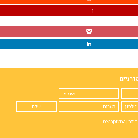
+1
ורניים
יוור
[recaptcha]