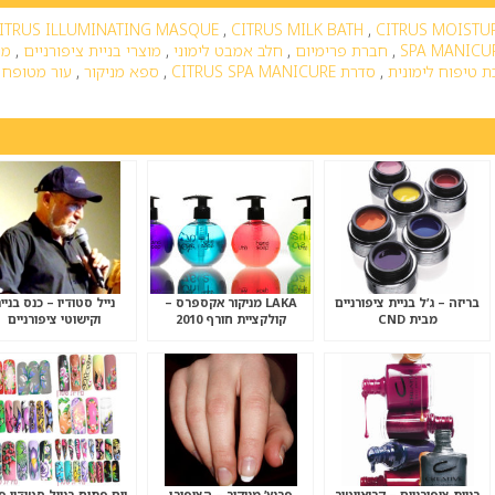
ITRUS ILLUMINATING MASQUE
,
CITRUS MILK BATH
,
CITRUS MOISTU
SPA MANICU
,
חברת פרימיום
,
חלב אמבט לימוני
,
מוצרי בניית ציפורניים
,
מו
 טיפוח לימונית
,
סדרת CITRUS SPA MANICURE
,
ספא מניקור
,
עור מטופח
,
בריזה – ג’ל בניית ציפורניים
LAKA מניקור אקספרס –
נייל סטודיו – כנס בניי
מבית CND
קולקציית חורף 2010
וקישוטי ציפורניים
בניית ציפורניים – קריאייטיב
פרנץ’ מניקור – הציפורן
יום פתוח בנייל סטודיו 