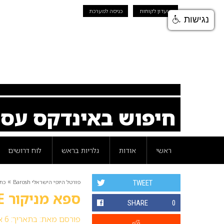
מועדון לקוחות
כניסה למערכת
נגישות
חיפוש באינדקס עס
ראשי
אודות
גלריות בראש
לוח דרושים
»
פורטל היופי הישראלי Barosh
כת
TWEET
ספא מניקור SPA MANICURE
SHARE
0
פורסם מאת:
בתאריך: 6 אפריל 2010