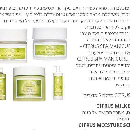
שלם הוא מראה כפות הידיים שלך. עור מטופח, כף יד עדינה וציפורניי
פית, משלימות מראה מסוגנן ואלגנטי ומשדרות כלפי חוץ – אני מושלמת
ר לוקחים אותך צעד נוסף קדימה, מעבר לעיצוב וצביעה של הציפורניים
וקים לעור
הידיים.
חברת
ניית ציפורניים ואת מוצרי
מותג הבינלאומי המוביל
–
CITRUS SPA MANICU
יכותיים אשר יסייעו לך
CITRUS SPA MANICURE
מוניים ושמנים אתריים, ויטמין
תלבים יחד ליצר איזון
 מוסיף תחושת אנרגיה
ת נפש.
CITRU
כוללת 5 מוצרים:
CITRUS MILK 
ם, מעורר תחושה של הזנה
המפנק.
CITRUS MOISTURE SC