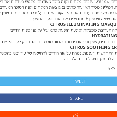
ים, שמן זרעי ענבים, מלחים וקנה סוכר מעודנים. מלטש בעדינות את היד
ה. הפילינג מסיר תאי עור מתים באמצעות המלחים וקנה הסוכר המעורב
דרים מקלפת בעדינות את תאי העור המתים על ידי המסה כימית. שמן ז
את שיאה וויטמין
E
מתחילים את הזנת העור החשוף.
CITRUS ILLUMINATING MASQU
לה תערובת ממצקת ומונעת הופעת כתמי גיל על פני כפות הידיים.
HYDRATING
ת הדרים, שמן זרעי ענבים ותה שחור מוסיפים זוהר וברק לעור הידיים.
CITRUS SOOTHING C
התחדשות ורעננות. נמרח על עור הידיים להחייאה של עור יבש. כהמשך
רה להמשך טיפול בבית הלקוחה.
TWEET
SHARE