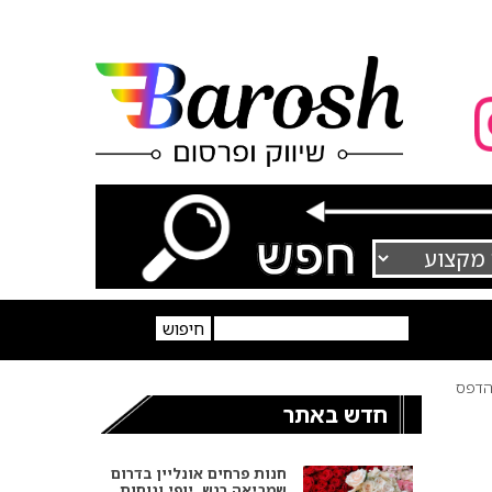
דפס
חדש באתר
חנות פרחים אונליין בדרום
שמביאה רגש, יופי ונוחות