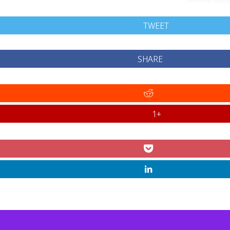
TWEET
SHARE
+1