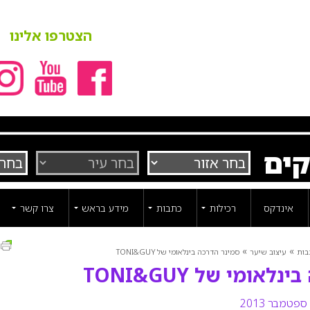
הצטרפו אלינו
קים
אינדקס
רכילות
כתבות
מידע בראש
צרו קשר
ה
»
»
בות
עיצוב שיער
סמינר הדרכה בינלאומי של TONI&GUY
אומי של TONI&GUY