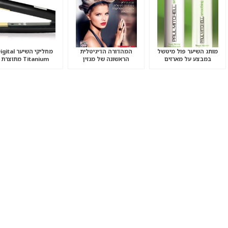
מותג השיער פול מיטשל
המהדורה הדיגיטלית
מחליקי השיער ital
במבצע על מארזים
הראשונה של מגזין
Titanium מתוצרת
"הדליין"
AMIKA