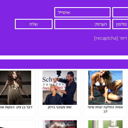
יוור
[recaptcha]
עשית החלקה יפנית שימי
שוורצקופף בירוק
דקל בן ציון- הפקות אופ
לב