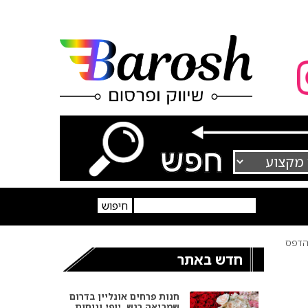
דפס
חדש באתר
חנות פרחים אונליין בדרום
שמביאה רגש, יופי ונוחות