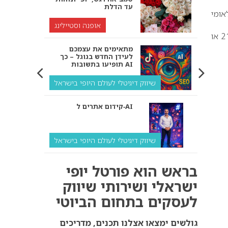
עד הדלת
אומי
אופנה וסטיילינג
סמינר ההדרכה הבינלאומי יתקיים בשני תאריכים בחודש אוקטובר הקרוב לבחירתכם: 21.10.13 או
מתאימים את עצמכם
לעידן החדש בגוגל – כך
תופיעו בתשובות AI
שיווק דיגיטלי לעולם היופי בישראל
קידום אתרים ל‑AI
שיווק דיגיטלי לעולם היופי בישראל
איך מנועי AI “חושבים” –
בראש הוא פורטל יופי
ולמה העסק שלך צריך
להתאים את עצמו אליהם?
ישראלי ושירותי שיווק
לעסקים בתחום הביוטי
שיווק דיגיטלי לעסקים
קידום ל‑AI לעומת קידום
גולשים ימצאו אצלנו תכנים, מדריכים