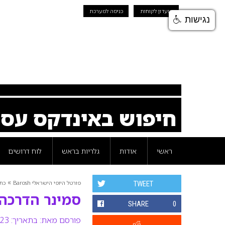
מועדון לקוחות
כניסה למערכת
נגישות
חיפוש באינדקס עס
ראשי
אודות
גלריות בראש
לוח דרושים
»
פורטל היופי הישראלי Barosh
כת
TWEET
סמינר הדרכה בינל
SHARE
0
פורסם מאת:
בתאריך: 23 ספטמבר 2013