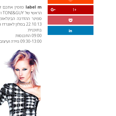
label m
מזמין אתכם לס
+1
הראשי של TONI&GUY ו label m.
22.10.13 במלון לאונרדו סיטי טוואר ר"ג.
בתוכנית:
09:00 התכנסות
09:30-13:00 גזירה ועיצוב מתוך קולקציית 2014 של TONI&GUY.