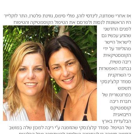
0
אז אחרי שמדונה, לינדסי לוהן, מולי סימס, גווינת פלטרו, התר לוקלייר
היו הראשונות לנסות ולפרסם את
הטיפול הקוסמטיקה והטיפוח
לפנים החדשני
שהגיע עכשיו גם
לישראל היישר
מהוליווד על ידי
הקומסטיקאית
ריבה משיח,
נבחנה האפשרות
כי השחקנית
סמדר קלצ’ינסקי
תשמש
כפרזנטורית של
חברת ריבה
קוסמטיקס
הייבואנית
הבלעדית בארץ
של הטיפול. סמדר קלצ’נסקי שהוזמנה ע”י ריבה למכון שלה במושב