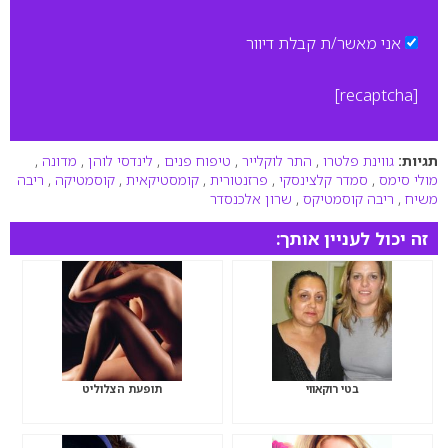
אני מאשר/ת קבלת דיוור
[recaptcha]
תגיות:
גווינת פלטרו
,
התר לוקלייר
,
טיפוח פנים
,
לינדסי לוהן
,
מדונה
,
מולי סימס
,
סמדר קלצינסקי
,
פרזנטורית
,
קומסטיקאית
,
קוסמטיקה
,
ריבה
משיח
,
ריבה קוסמטיקס
,
שרון אלכנסדר
זה יכול לעניין אותך:
בטי רוקאווי
תופעת הצלוליט