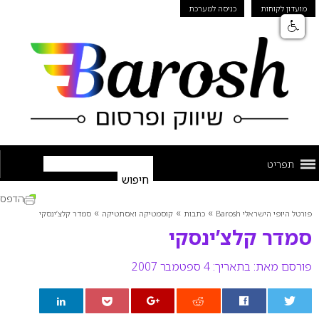
מועדון לקוחות
כניסה למערכת
תפריט
הדפס
»
»
»
פורטל היופי הישראלי Barosh
כתבות
קוסמטיקה ואסתטיקה
סמדר קלצ’ינסקי
סמדר קלצ’ינסקי
פורסם מאת:
בתאריך: 4 ספטמבר 2007