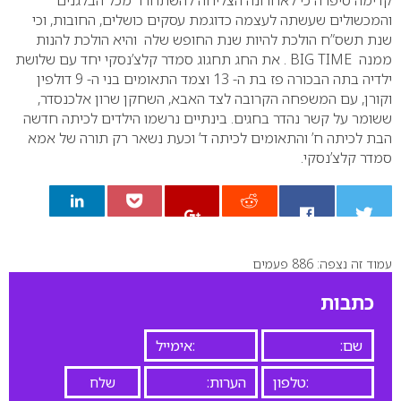
קדימה סיפרה כי לאחרונה הצליחה להשתחרר מכל הבלגנים
והמכשולים שעשתה לעצמה כדוגמת עסקים כושלים, החובות, וכי
שנת תשס”ח הולכת להיות שנת החופש שלה והיא הולכת להנות
ממנה BIG TIME .
את החג תחגוג סמדר קלצ’נסקי יחד עם שלושת
ילדיה בתה הבכורה פז בת ה- 13 וצמד התאומים בני ה- 9 דולפין
וקורן, עם המשפחה הקרובה לצד האבא, השחקן שרון אלכנסדר,
ששומר על קשר נהדר בחגים.
בינתיים נרשמו הילדים לכיתה חדשה
הבת לכיתה ח’ והתאומים לכיתה ד’ וכעת נשאר רק תורה של אמא
סמדר קלצ’נסקי.
עמוד זה נצפה: 886 פעמים
0
כתבות