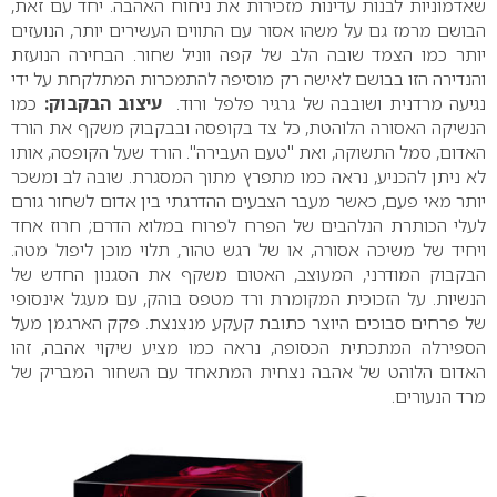
שאדמוניות לבנות עדינות מזכירות את ניחוח האהבה.
יחד עם זאת,
הבושם מרמז גם על משהו אסור עם התווים העשירים יותר, הנועזים
יותר כמו הצמד שובה הלב של קפה ווניל שחור. הבחירה הנועזת
והנדירה הזו בבושם לאישה רק מוסיפה להתמכרות המתלקחת על ידי
נגיעה מרדנית ושובבה של גרגיר פלפל ורוד.
עיצוב הבקבוק:
כמו
הנשיקה האסורה הלוהטת, כל צד בקופסה ובבקבוק משקף את הורד
האדום, סמל התשוקה, ואת "טעם העבירה".
הורד שעל הקופסה, אותו
לא ניתן להכניע, נראה כמו מתפרץ מתוך המסגרת. שובה לב ומשכר
יותר מאי פעם, כאשר מעבר הצבעים ההדרגתי בין אדום לשחור גורם
לעלי הכותרת הנלהבים של הפרח לפרוח במלוא הדרם; חרוז אחד
ויחיד של משיכה אסורה, או של רגש טהור, תלוי מוכן ליפול מטה.
הבקבוק המודרני, המעוצב, האטום משקף את הסגנון החדש של
הנשיות. על הזכוכית המקומרת ורד מטפס בוהק, עם מעגל אינסופי
של פרחים סבוכים היוצר כתובת קעקע מנצנצת. פקק הארגמן מעל
הספירלה המתכתית הכסופה, נראה כמו מציע שיקוי אהבה, זהו
האדום הלוהט של אהבה נצחית המתאחד עם השחור המבריק של
מרד הנעורים.