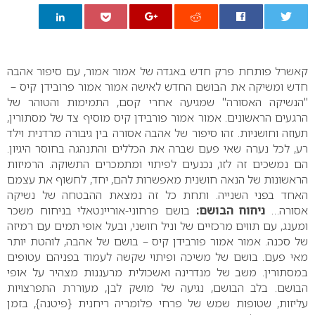
0
קאשרל פותחת פרק חדש באגדה של אמור אמור, עם סיפור אהבה
חדש ומשיקה את הבושם החדש לאישה אמור אמור פרובידן קיס –
"הנשיקה האסורה" שמגיעה אחרי קסם, התמימות והטוהר של
הרגעים הראשונים.
אמור אמור פורבידן קיס מוסיף צד של מסתורין,
תעוזה וחושניות. זהו סיפור של אהבה אסורה בין גיבורה מרדנית וילד
רע, לכל נערה שאי פעם שברה את הכללים והתנהגה בחוסר היגיון.
הם נמשכים זה לזו, נכנעים לפיתוי ומתמכרים התשוקה.
הרמיזות
הראשונות של הנאה חושנית מאפשרות להם, יחד, לחשוף את עצמם
האחד בפני השנייה. ותחת כל זה נמצאת ההבטחה של נשיקה
אסורה…
ניחוח הבושם:
בושם פרחוני-אוריינטאלי בניחוח משכר
ומענג, עם תווים מרכזיים של וניל חושני, ובעל אופי תמים עם רמיזה
של סכנה.
אמור אמור פורבידן קיס – בושם של אהבה, לוהטת יותר
מאי פעם. בושם של משיכה ופיתוי שקשה לעמוד בפניהם עטופים
במסתורין.
משב של מנדרינה ואשכולית מרעננות מצהיר על אופי
הבושם. בלב הבושם, נגיעה של מושק לבן, מעוררת התפרצויות
עליזות, שטופות שמש של פרחי פלומריה ריחנית {פיטנה}, בזמן