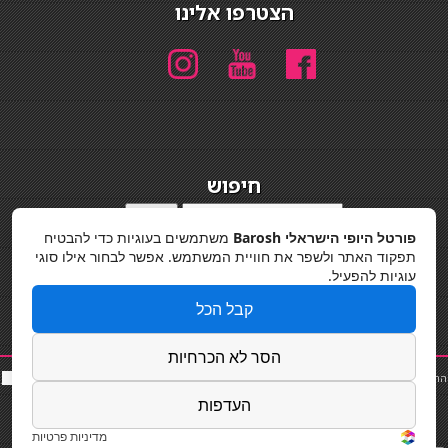
הצטרפו אלינו
חיפוש
חיפוש
פורטל היופי הישראלי Barosh
משתמשים בעוגיות כדי להבטיח
מדיניות פרטיות
תפקוד האתר ולשפר את חוויית המשתמש. אפשר לבחור אילו סוגי
עוגיות להפעיל.
קבל הכל
הסר לא הכרחיות
החלקות שיער
|
תאורה לבית
|
פאות ותוספות שיער
|
נייל סטודיו
|
תוספות שיער
|
שף פרטי
|
כ
סאות
בר
|
קוסמטיקאית
|
כסא בר
|
פאות
|
קורס בניית ציפורניים
|
Powered by Barosh
העדפות
Designed by
Barosh 2020
מדיניות פרטיות