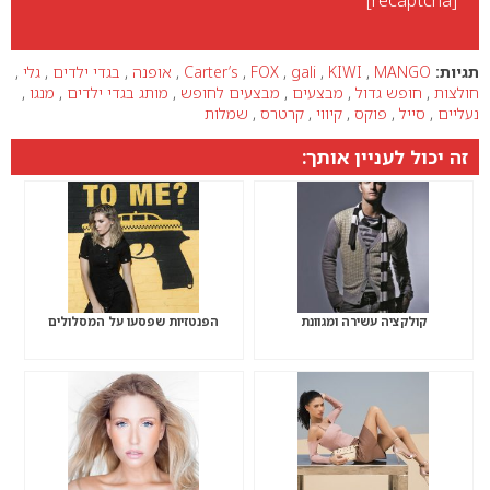
תגיות:
MANGO
,
KIWI
,
gali
,
FOX
,
Carter’s
,
אופנה
,
בגדי ילדים
,
גלי
,
חולצות
,
חופש גדול
,
מבצעים
,
מבצעים לחופש
,
מותג בגדי ילדים
,
מנגו
,
נעליים
,
סייל
,
פוקס
,
קיווי
,
קרטרס
,
שמלות
זה יכול לעניין אותך:
קולקציה עשירה ומגוונת
הפנטזיות שפסעו על המסלולים