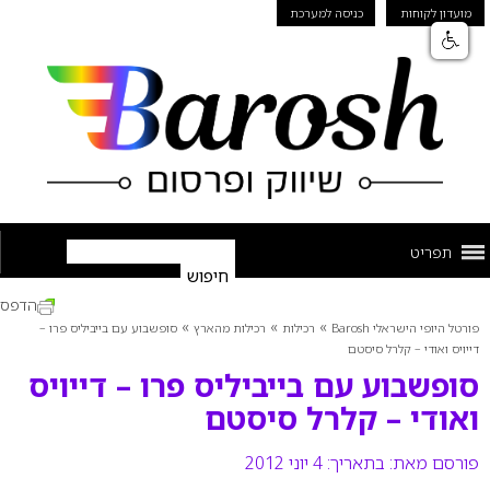
מועדון לקוחות
כניסה למערכת
תפריט
הדפס
»
»
»
פורטל היופי הישראלי Barosh
רכילות
רכילות מהארץ
סופשבוע עם בייביליס פרו –
דייויס ואודי – קלרל סיסטם
סופשבוע עם בייביליס פרו – דייויס
ואודי – קלרל סיסטם
פורסם מאת:
בתאריך: 4 יוני 2012