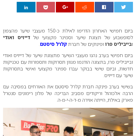
0
ביום חמישי האחרון הדרימו לאילת כ-150 מעצבי שיער מהצפון
לסופשבוע של תצוגת שיער וסמינר מקצועי של
דייויס ואודי
ו
בייביליס פרו
ופינוקים של חברת
קלרל סיסטם
.
ביום חמישי בערב נהנו מעצבי השיער מתצוגת שיער של דייויס ואודי
ובייביליס פרו, בתצוגה הודגמו מגוון תסרוקות ותספורות עם טכניקות
חדשות, וביום שישי בבוקר עברו סמינר מקצועי ואישי בתסרוקות
שיער עם דייויס.
בשישי בערב פינקה חברת קלרל סיסטם את האורחים במסיבה עם
הרבה אלכוהול וריקודים מסביב הבריכה של מלון רימונים סנטרל
פארק באילת, הייתה אוירה מ-ד-ה-י-מ-ה.