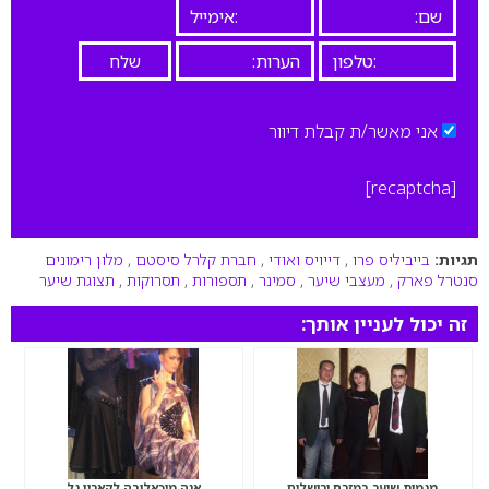
אני מאשר/ת קבלת דיוור
[recaptcha]
תגיות:
בייביליס פרו
,
דייויס ואודי
,
חברת קלרל סיסטם
,
מלון רימונים
סנטרל פארק
,
מעצבי שיער
,
סמינר
,
תספורות
,
תסרוקות
,
תצוגת שיער
זה יכול לעניין אותך:
מגמות שיער במזרח ירושלים
אנה מיכאלובה לקארין גל