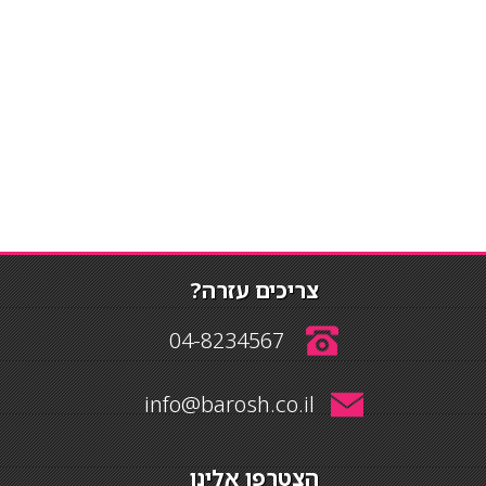
צריכים עזרה?
04-8234567
info@barosh.co.il
הצטרפו אלינו