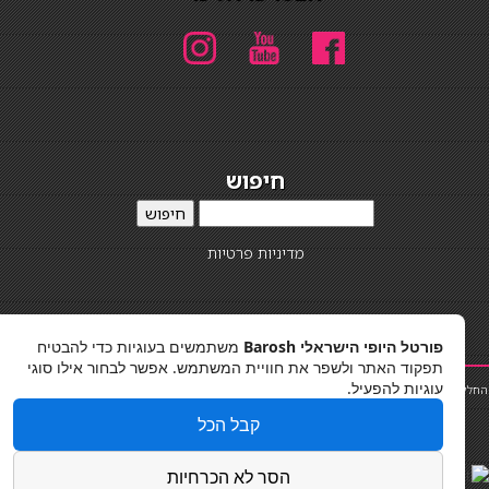
חיפוש
חיפוש
מדיניות פרטיות
פורטל היופי הישראלי Barosh
משתמשים בעוגיות כדי להבטיח
תפקוד האתר ולשפר את חוויית המשתמש. אפשר לבחור אילו סוגי
עוגיות להפעיל.
לקות שיער
|
תאורה לבית
|
פאות ותוספות שיער
|
נייל סטודיו
|
תוספות שיער
|
שף פרטי
|
כ
סאות
בר
|
קוסמטיקאית
|
כסא בר
|
פאות
|
קורס בניית ציפורניים
|
Powered by Barosh
קבל הכל
Designed by
Barosh 2020
הסר לא הכרחיות