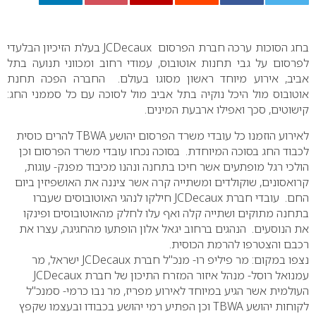
0
בחג הסוכות ערכה חברת הפרסום JCDecaux בעלת הזיכיון הבלעדי
לפרסום על גבי תחנות אוטובוס, עמודי רחוב ומכווני תנועה בתל
אביב, אירוע מיוחד ראשון מסוגו בעולם. החברה הפכה תחנת
אוטובוס מול היכל נוקיה בתל אביב מול לסוכה עם כל סממני החג:
קישוטים, סכך ואפילו ארבעת המינים.
לאירוע הוזמנו כל עובדי משרד הפרסום יהושע TBWA להרים כוסית
לכבוד החג בסוכה המיוחדת. בסוכה נכחו עובדי משרד הפרסום וכן
הולכי רגל מופתעים אשר חיכו בתחנה ונהנו מכיבוד מפנק- עוגות,
קרואסונים, שוקולדים ומשתייה קרה אשר ציננה את האושפיזין ביום
החם. עובדי חברת JCDecaux חילקו לנהגי האוטובוסים שעברו
בתחנה מתוקים ושתייה קלה ואף עלו לחלק מהאוטובוסים ופינקו
את הנוסעים. הנהגים ברחוב יגאל אלון הופתעו מהחגיגה, עצרו את
רכבם והצטרפו להרמת הכוסית.
נצפו במקום: מר פיליפ רו- מנכ"ל חברת JCDecaux ישראל, מר
עמנואל רוסל- מנהל איזור המזרח התיכון של חברת JCDecaux
העולמית אשר הגיע במיוחד לאירוע מפריז, מר נבו כרמי- סמנכ"ל
לקוחות יהושע TBWA וכן הפתיע רמי יהושע בכבודו ובעצמו שקפץ