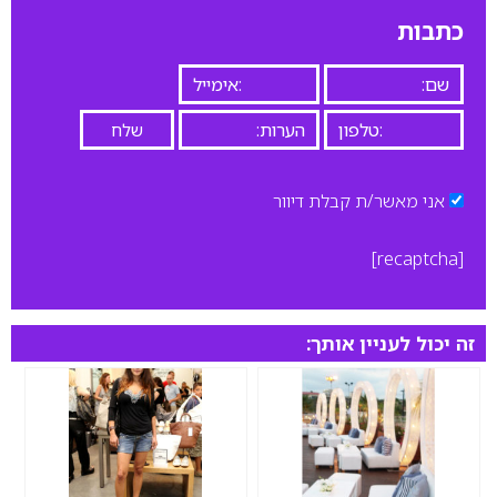
כתבות
אני מאשר/ת קבלת דיוור
[recaptcha]
זה יכול לעניין אותך: