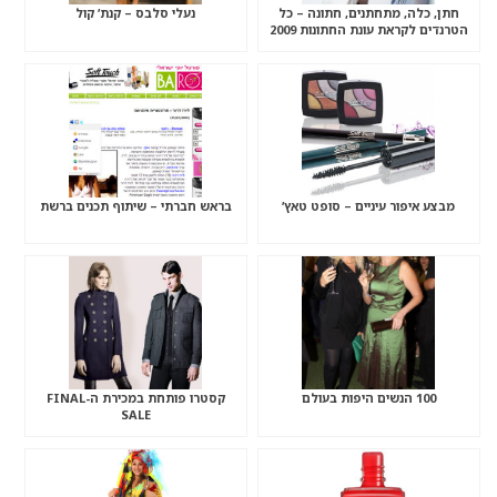
חתן, כלה, מתחתנים, חתונה – כל
נעלי סלבס – קנת’ קול
הטרנדים לקראת עונת החתונות 2009
מבצע איפור עיניים – סופט טאץ’
בראש חברתי – שיתוף תכנים ברשת
100 הנשים היפות בעולם
קסטרו פותחת במכירת ה-FINAL
SALE