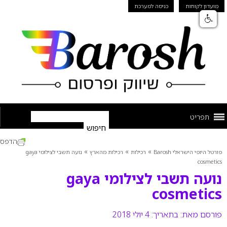
מועדון לקוחות
כניסה למערכת
תפריט
הדפס
»
»
»
פורטל היופי הישראלי Barosh
רכילות
רכילות מהארץ
נועה תשבי לצילומי gaya
cosmetics
נועה תשבי לצילומי gaya
cosmetics
פורסם מאת:
בתאריך: 4 יולי 2018