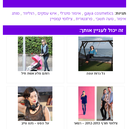
תגיות:
gaya cosmetics
,
איפור מינרלי
,
איש עסקים
,
הוליווד
,
מותג
איפור
,
נועה תשבי
,
פרזנטורית
,
צילומי קמפיין
זה יכול לעניין אותך:
גל גדות עפה
רותם סלע אשת חיל
צילומי חורף 2012-2013 – רנואר
על הסט – נינט טייב