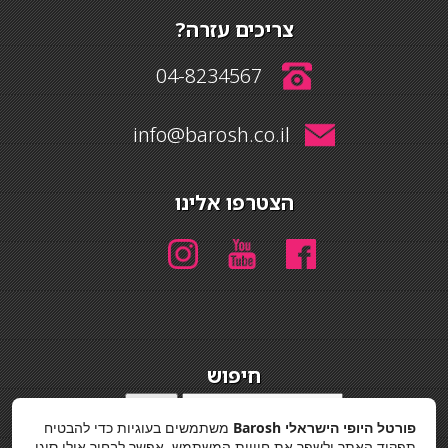
צריכים עזרה?
04-8234567
info@barosh.co.il
הצטרפו אלינו
חיפוש
חיפוש
פורטל היופי הישראלי Barosh
משתמשים בעוגיות כדי להבטיח
מדיניות פרטיות
תפקוד האתר ולשפר את חוויית המשתמש. אפשר לבחור אילו סוגי