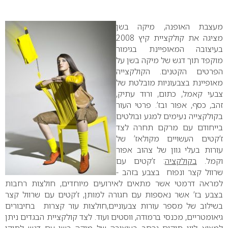
0
מעצבת האופנה, מיקה בשן
מציגה את קולקציית קיץ 2008
בעיצובה המאופיינת בגימור
מוקפד תוך דגש של מיקה בשן על
הפרטים הקטנים. הקולקצייה
מאופיינת בצבעוניות מובלטת של
צבעי קאמל, כתום, ורוד עתיק,
זהב, כסף, אפור ובז’. פרטי העור
בקולקצייה נעימים למגע ובולטים
בייחודם עם מרקם תחרה לצד
ז’קטים העשויים מקולאז’ של
עורות בעלי גוון של צהוב אפור
וקמל.
בקולקציה
: ז’קטים עם
שרוול קצר ונפוח בצבע בזהב -
למראה דרמטי אשר מתאים לאירועים מיוחדים, חולצות רחבות
בצבע בז’ אשר נאספות עם חגורה למותן, ז’קטים עם שרוול קצר
בשילוב של מספר עורות צבעוניים,חולצות עור קצרות בחיבורים
גיאומטריים, מכנסי ברמודה, ווסטים ועוד.
לצד קולקציית הבגדים ניתן