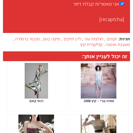
אני מאשר/ת קבלת דיוור
[recaptcha]
תגיות:
זקטים
,
חולצות עור
,
ליין תיקים
,
מיקה בשן
,
מכנסי ברמודה
,
מעצבת אופנה
,
קולקציית קיץ
זה יכול לעניין אותך:
מאיה נגרי – קיץ 2008
רגעי קסם