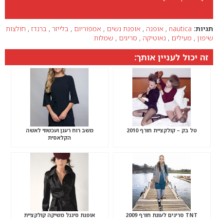
תגיות:
nautica
,
אופנה
,
אופנת נשים
,
אמפוריום
,
בלייזר
,
ברנדז
,
חולצות
שיפון
,
מעילים
,
נאוטיקה
,
סריגים
,
שמלות
זה יכול לעניין אותך:
טל בק – קולקציית חורף 2010
משב רוח רענן ועכשווי לאשה
הקלאסית
TNT סריגים לעונת חורף 2009
אופנת סיגנל משיקה קולקציית