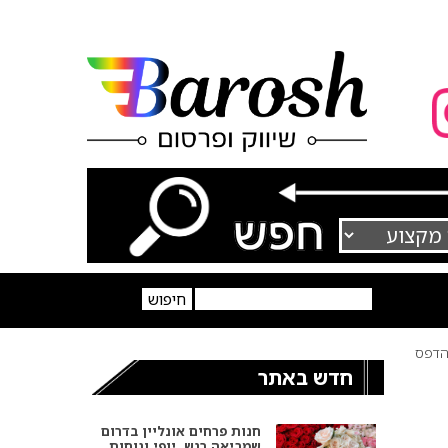
דפס
חדש באתר
חנות פרחים אונליין בדרום
שמביאה רגש, יופי ונוחות