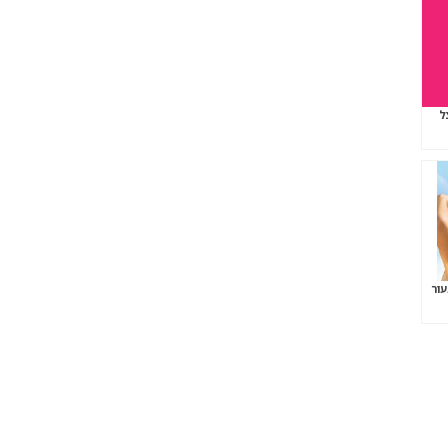
ל
עור