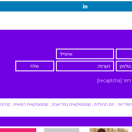
יוור
[recaptcha]
פול יופי
,
יום ההולדת
,
קוסמטיקאית בתל אביב
,
קוסמטיקאית רפואית
,
קרנית