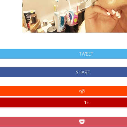
TWEET
SHARE
+1