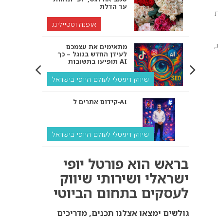
עד הדלת
ת
אופנה וסטיילינג
,
מתאימים את עצמכם
לעידן החדש בגוגל – כך
תופיעו בתשובות AI
שיווק דיגיטלי לעולם היופי בישראל
קידום אתרים ל‑AI
שיווק דיגיטלי לעולם היופי בישראל
איך מנועי AI “חושבים” –
בראש הוא פורטל יופי
ולמה העסק שלך צריך
להתאים את עצמו אליהם?
ישראלי ושירותי שיווק
לעסקים בתחום הביוטי
שיווק דיגיטלי לעסקים
קידום ל‑AI לעומת קידום
גולשים ימצאו אצלנו תכנים, מדריכים