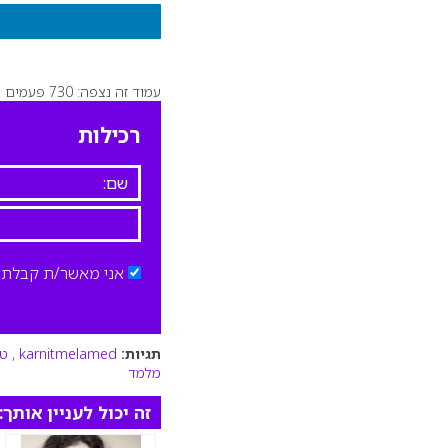
עמוד זה נצפה: 730 פעמים
רכילות
אני מאשר/ת קבלת ד
תגיות:
karnitmelamed
,
טי
מלמד
זה יכול לעניין אותך: