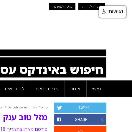
מועדון לקוחות
כניסה למערכת
נגישות
חיפוש באינדקס עס
ראשי
אודות
גלריות בראש
לוח דרושים
»
פורטל היופי הישראלי Barosh
רכי
TWEET
מזל טוב ענק 
SHARE
0
פורסם מאת:
בתאריך: 18 ינואר 2018