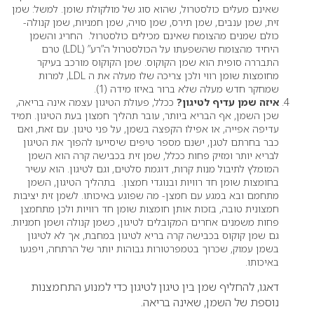
שאינם מעלים כולסטרול, שהוא סוג של מולקולת שומן. למשל: שמן
זית, שמן ענבים, שמן תירס, שמן סויה, שמן חמניות, שמן קנולה-
כולם שמנים מהצומח שאינם מכילים כולסטרול. החריג והשמן
היחיד מהצומח שהשפעתו על הכולסטרול ה”רע” (LDL) טרם
התבררה סופית הוא שמן הקוקוס. שמן הקוקוס מורכב בעיקר
מחומצות שומן רווי ולכן צריכה שלו מעלה את ה LDL, למרות
שמחקר חדש מעלה שלא ברור באיזו מידה (1).
איזה שמן עדיף לטיגון?
ככלל, פעולת הטיגון עצמה אינה בריאה,
שכן השמן, אף הבריא ביותר, עובר תהליך חמצון בעת הטיגון. תמיד
עדיפה אפייה, או אפילו הקפצה בשמן, על פני טיגון. עם זאת, ואם
כבר בחרתם לטגן, ישנם מספר טיפים שיסייעו להפוך את הטיגון
לבריא יותר ומזיק פחות ככלל, שמן זית בכבישה קרה הוא השמן
המומלץ לתיבול מנות קרות, דוגמת סלטים, וגם לטיגון. הוא עשיר
בחומצות שומן חד רוויות ובנוגדי חמצון. בתהליך הטיגון, השמן
מתחמם ובא במגע עם חמצן- מה שפוגע באיכותו. לשמן זית יציבות
חמצונית טובה, בזכות אותן חומצות שומן חד רוויות ולכן מתחמצן
פחות משמנים אחרים המקובלים לטיגון, כשמן קנולה ושמן חמניות.
גם שמן קוקוס בכבישה קרה בריא לטיגון במחבת, אך לא לטיגון
בשמן עמוק, שכרוך בטמפרטורות גבוהות יותר של הרתחה, ויפגעו
באיכותו.
דאגו, להחליף שמן בין טיגון לטיגון כדי למנוע התחמצנות
נוספת של השמן, שאינה בריאה.