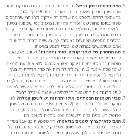
האם תרסיס שמן בריא?
תרסיס השמן מפזר בצורה מבוקרת יותר
את השמן. מכיוון ששומן מרוכז מאוד תזונתית (9 קק”ל לגר’,
בהשוואה לחלבון ולפחמימה שלהם רק 4 קק”ל לגר’) הרי שהתרסיס
מפזר בסופו פחות שמן ופחות קלוריות נצרכות. למי שמעונין בטיגון
דל שומן אף יותר, מומלץ להכין תרסיס שמן ביתי. קנו מיכל ריק של
תרסיס והכניסו לתוכו שמן זית. תרסיס שמן הזית המסחרי מועשר
ברכיבים נוספים, הפוגעים באיכותו. כך, בעשייה ביתית, תוודאו כי
אתם משתמשים בפחות שמן מבלי לפגוע באיכותו.
מה החסרון של שמני קנולה, סויה וחמניות?
שמנים אלו, הגם
שהם שמנים מהצומח, הם שמנים המכילים כמות גבוהה של
חומצות רב בלתי רוויות בעיקר מסוג אומגה 6. ללא איזון עם חומצות
שומן מסוג אומגה 3, הן עלולות להעלות את מדד הדלקתיות בגוף
ולהוביל להתפתחות דלקות. דלקות יכולות להוביל למחלות כרוניות,
כסכרת סוג 2. מי שצורך שמנים צמחיים בכמויות גבוהות, מומלץ לו
לשלב שמן דגים (סרדינים, סלמון ומקרל) שהוא מקור עשיר לאומגה
3 ויכול לנגוד את ההשפעה הדלקתית שאומגה 6 יכולה להכיל.
מבין השמנים הצמחיים, אילו יתרונות יש לשמן קנולה?
לפי
מחקר שפורסם בכתב העת Nutrients (2) צריכה מתונה של שמן
קנולה עשויה לתרום בירידת רמות הכולסטרול הרע (LDL), לשיפור
פרופיל השומנים בדם ולשמירה מפני מחלות לב וכלי דם.
האם כדאי לצרוך שמנים בדיאטה?
חד משמעית כן, אבל במידה.
יש לזכור כי בגרם אחד של שומן יש 9 קק”ל, פי 2 ורבע מבגרם של
חלבון או פחמימה ולכן יש לצרוך במידה. לשומנים יתרונות רבים: