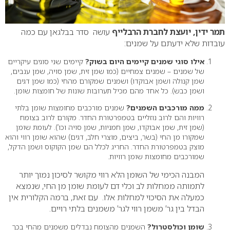
תמר ידין, יועצת לחברת הרבלייף
עושה סדר בבלגאן עם כמה
עובדות שלא ידעתם על שמנים:
אילו סוגי שמנים קיימים היום בשוק?
קיימים שני סוגים עיקריים
של שמנים – שמנים צמחיים (כמו שמן זית, שמן סויה, שמן ענבים,
שמן קנולה ושמן אבוקדו) ושמנים שמקורם מהחי (כמו שמן דגים
ושמן כבש). כל אחד מהם מכיל תערובות שונות של חומצות שומן.
ממה מורכבים השמנים?
שמנים מורכבים מחומצות שומן בלתי
רוויות והם לרוב נוזליים בטמפרטורת החדר. מקורם לרוב בצומח
(שמן זית, שמן אבוקדו, שמן חמניות, שמן סויה וכו’). לעומת שומן
שמקורו מן החי (בשר, ביצים, מוצרי חלב, דגים) שהוא שומן רווי והוא
מוצק בטמפרטורת החדר. החריג לכלל הם שמן הקוקוס ושמן הדקל,
שמורכבים מחומצות שומן רוויות.
המבנה הכימי של השומן הלא רווי מקושר לסיכון נמוך יותר
לתמותה ממחלות לב וכלי דם לעומת שומן מן החי, שנמצא
כמעלה את הסיכוי למחלות אלו. עם זאת, ברמה הקלורית אין
הבדל בין גר’ משמן רווי לגר’ משמנים בלתי רויים.
שומן וכולסטרול?
השמנים מהצומח נבדלים משמנים מהחי בכך