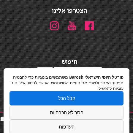
הצטרפו אלינו
חיפוש
חיפוש
פורטל היופי הישראלי Barosh
משתמשים בעוגיות כדי להבטיח
מדיניות פרטיות
תפקוד האתר ולשפר את חוויית המשתמש. אפשר לבחור אילו סוגי
עוגיות להפעיל.
קבל הכל
הסר לא הכרחיות
החלקות שיער
|
תאורה לבית
|
פאות ותוספות שיער
|
נייל סטודיו
|
תוספות שיער
|
שף פרטי
|
כ
סאות
בר
|
קוסמטיקאית
|
כסא בר
|
פאות
|
קורס בניית ציפורניים
|
Powered by Barosh
העדפות
Designed by
Barosh 2020