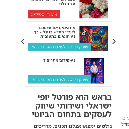
עד הדלת
אופנה וסטיילינג
מתאימים את עצמכם
לעידן החדש בגוגל – כך
תופיעו בתשובות AI
שיווק דיגיטלי לעולם היופי בישראל
קידום אתרים ל‑AI
שיווק דיגיטלי לעולם היופי בישראל
איך מנועי AI “חושבים” –
בראש הוא פורטל יופי
ולמה העסק שלך צריך
להתאים את עצמו אליהם?
ישראלי ושירותי שיווק
לעסקים בתחום הביוטי
שיווק דיגיטלי לעסקים
מים
ולל
קידום ל‑AI לעומת קידום
גולשים ימצאו אצלנו תכנים, מדריכים