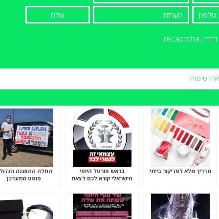
יוור
[recaptcha]
ארז טיפוח
מדריך מלא לפדיקור בייתי
בראש פורטל היופי
החלה ההפגנה הגדול
הישראלי קורא לכם לצאת
פוסט מתעדכן
להפגנה הגדולה “שברתם-
תשלמו”