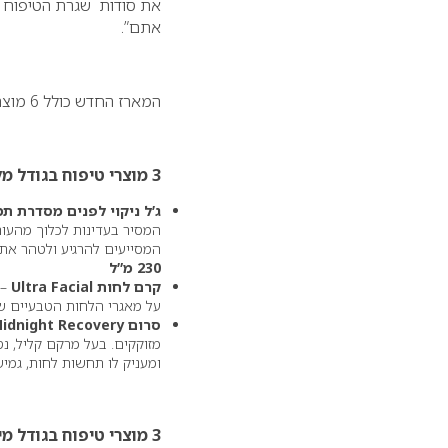
את סודות שגרת הטיפוח האי
אתם”.
המארז החדש כולל 6 מוצרי טיפוח לשימוש יום יומי:
3 מוצרי טיפוח בגודל מלא
ג’ל ניקוי לפנים מסדרת ת
המסיר בעדינות לכלוך מהעור 
המסייעים להרגיע ולטהר את 
230 מ”ל
קרם לחות
Ultra Facial
על מאגרי הלחות הטבעיים ש
סרום
idnight Recovery
מזוקקים. בעל מרקם קליל, נ
ומעניק לו תחשות לחות, גמיש
3 מוצרי טיפוח בגודל מיוחד