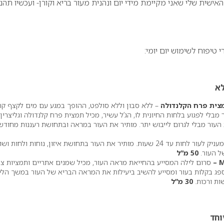
שית שלי שאני מקיימת מידי יום ונהנית מעור בריא וקורן- ועכשיו תהנו
מצית פרח הקלנדולה
– ללא סבון וללא סולפט, ההופך במגע עם מים לקצף קר
מבלי לפגוע בלחות החיונית לו, הג’ל עשיר, מכיל תמצית פרח קלנדולה וגליצרין,
העור מבלי לגרום לייבוש יתר. מותיר את העור במראה ובתחושת רעננות מחודש
–מעניק לעור לחות עד 24 שעות. מותיר את העור בתחושת איזון, נוחות ולחות וש
ל העור.
50 מ”ל
M
–
סרום לילה המסייע בהחייאת מראה העור, מכיל שמנים אתריים ותמציות צ
ספג בקלות בעור ומסייע להשיב ביעילות את המראה הבריא של העור במשך הלי
ות ורכות.
30 מ”ל