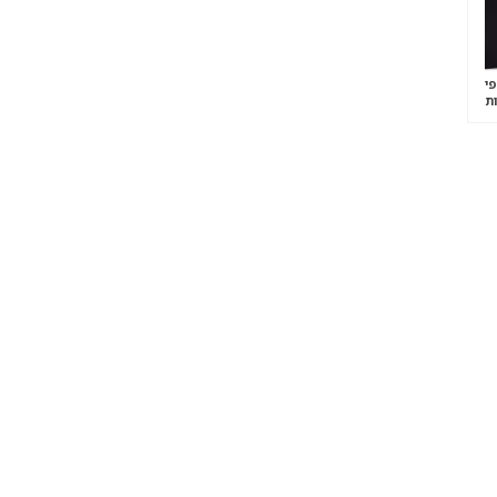
פי
ות