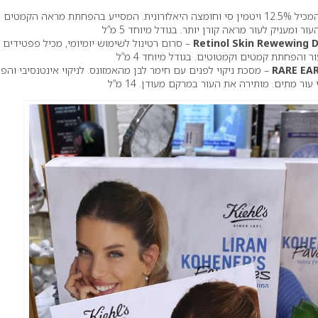
עוצמתי המכיל 12.5% ויטמין סי וחומצה היאלורונית. המסייע בהפחתת מראה הקמטים
ומעניק לעור מראה קורן יותר. בגודל מיוחד 5 מ”ל
Retinol Skin Rewewing 
– סרום רטינול לשימוש יומיומי, מכיל פפטידים
 והפחתת קמטים וקמטוטים. בגודל מיוחד 4 מ”ל
RARE EA
– מסכת ניקוי לפנים עם חימר לבן מהאמזונס. לניקוי אינטנסיבי וה
ר מתים. מותירה את העור במרקם מעודן. 14 מ”ל