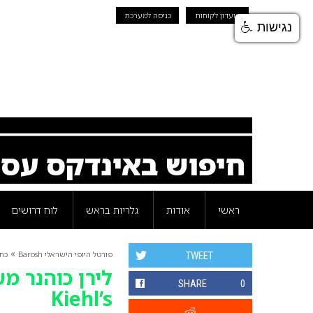
מועדון לקוחות
כניסה למערכת
נגישות
חיפוש באינדקס עס
ראשי
אודות
גלריות בראש
לוח דרושים
»
פורטל היופי הישראלי Barosh
כת
TWEET
לירן כוהנר מש
SHARE
0
Kiehl’s