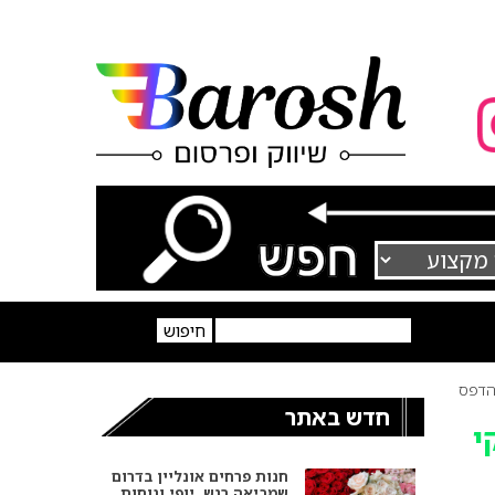
דפס
חדש באתר
י
חנות פרחים אונליין בדרום
שמביאה רגש, יופי ונוחות