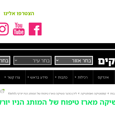
הצטרפו אלינו
קים
אינדקס
רכילות
כתבות
מידע בראש
צרו קשר
ה
»
»
בות
קוסמטיקה ואסתטיקה
לירן כוהנר משיקה מארז טיפוח של המותג הניו יורקי Kiehl’s
יקה מארז טיפוח של המותג הניו יורק