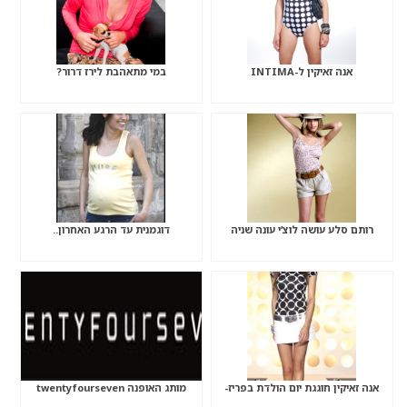
אנה זאיקין ל-INTIMA
במי מתאהבת לירז דרור?
רותם סלע עושה לוצ’י עונה שניה
דוגמנית עד הרגע האחרון..
אנה זאיקין חוגגת יום הולדת בפריז-
מותג האופנה twentyfourseven