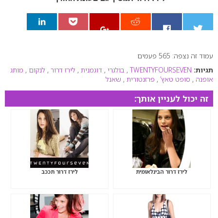
עמוד זה נצפה: 565 פעמים
0
תגיות:
TWENTYFOURSEVEN
,
בולגרי
,
דוגמנית
,
לירז דרור
,
לנקום
,
מותג
אופנה
,
סופט טאץ’
,
פרזנטורית
,
שאנל
זה יכול לעניין אותך:
לירז דרור הבינלאומית
לירז דרור תככב