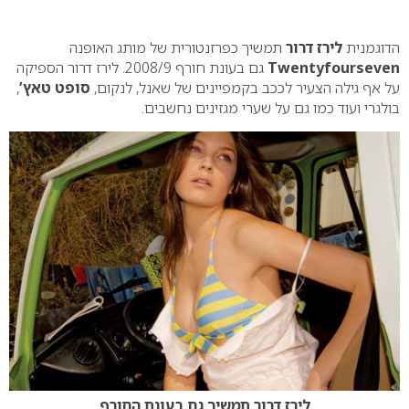
0
הדוגמנית
לירז דרור
תמשיך כפרזנטורית של מותג האופנה
Twentyfourseven
גם בעונת חורף 2008/9. לירז דרור הספיקה
על אף גילה הצעיר לככב בקמפיינים של שאנל, לנקום,
סופט טאץ’
,
בולגרי ועוד כמו גם על שערי מגזינים נחשבים.
לירז דרור תמשיך גם בעונת החורף