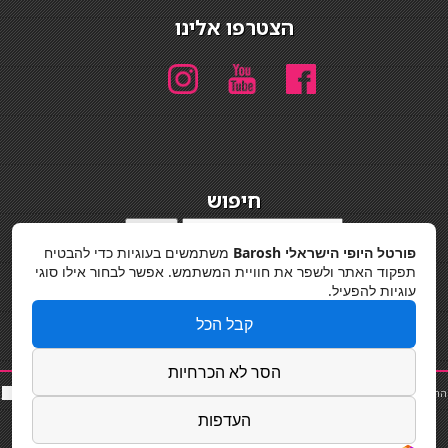
הצטרפו אלינו
חיפוש
חיפוש
פורטל היופי הישראלי Barosh
משתמשים בעוגיות כדי להבטיח
מדיניות פרטיות
תפקוד האתר ולשפר את חוויית המשתמש. אפשר לבחור אילו סוגי
עוגיות להפעיל.
קבל הכל
הסר לא הכרחיות
החלקות שיער
|
תאורה לבית
|
פאות ותוספות שיער
|
נייל סטודיו
|
תוספות שיער
|
שף פרטי
|
כ
סאות
בר
|
קוסמטיקאית
|
כסא בר
|
פאות
|
קורס בניית ציפורניים
|
Powered by Barosh
העדפות
Designed by
Barosh 2020