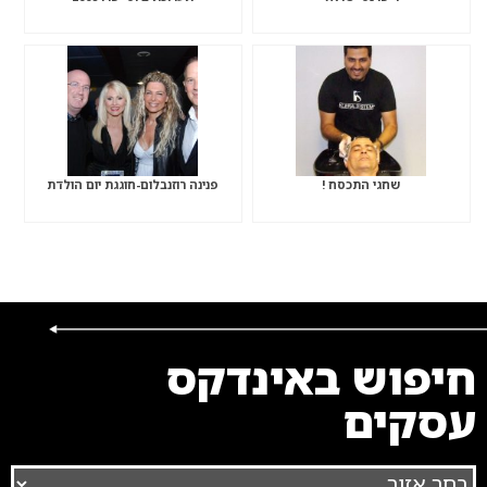
שחגי התכסח !
פנינה רוזנבלום-חוגגת יום הולדת
חיפוש באינדקס
עסקים