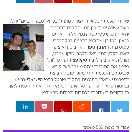
0
שידורי תוכנית הטלוויזיה “יצירת מופת” בערוץ “טבע הדברים” יחלו
בעוד עשרה ימים. בין המשתתפים בתוכנית
יתארחו שוש עטרי, גילה גמליאל ודר’ איריס
בראון. כמו כן ישתתפו בתכנית רבקה זהבי,
עמוס גנור,
ראובן טפר
, דודו ביטון ואיציק
קארו, ז’קלין יוסף, יואל סלמה, מיקו אפרגן,
אורלית אוקוביץ’ ל-
ביו סקלפצ’ר
ופרופ’ ג’ורג’
פלמן. את התוכנית ינחה מאפר העל גיורא
שביט.
יזם התכנית אורי שחגי, מנכ”ל קבוצת
“דיפרנט ישראל”, התוכנית בחסות פורטל היופי הישראלי-בראש
ובחסות מגזין “יופי”. פורטל היופי הישראלי ילווה את התוכנית לאורך
כל תקופת השידורים בכתבות ורכילות מהאולפן.
עמוד זה נצפה: 585 פעמים
0