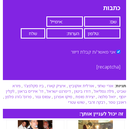
כתבות
אני מאשר/ת קבלת דיוור
[recaptcha]
תגיות:
אורי שחגי
,
אורלית אוקוביץ
,
איציק קארו
,
ביו סקלפצ’ר
,
גיורא
שביט
,
גילה גמליאל
,
דודו ביטון
,
דיפרנט ישראל
,
דר’ איריס בראון
,
ז’קלין
יוסף
,
יואל סלמה
,
יצירת מופת
,
מיקו אפרגן
,
עמוס גנור
,
פרופ’ ג’ורג פלמן
,
ראובן טפר
,
רבקה זהבי
,
שוש עטרי
זה יכול לעניין אותך: