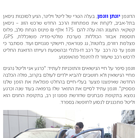
0
הדוגמן
יונתן ווגמן
, בעלה הטרי של ליטל ויליגר, הגיע לסוכנות ניסאן
בתל-אביב, לקחת את מפתחות הרכב החדש שרכש הזוג – ניסאן
קשקאי. התענוג הזה עלה להם 175 אלף ₪ מינוס הנחת סלב, פלוס
תוספות אבזור הכוללות: מערכת מולטי-מדיה משוכללת,
GPS
,
מצלמת רוורס, בלוטות’, גג פנוראמי, חישוקי מגנזיום ועוד. מסתבר כי
ווגמן עד כה רכב על רכב דו-גלגלי ובהשפעת רעייתו הדואגת החליט
לרכוש רכב שיעזור לו להיגמל מהאופנוע.
ווגמן סיפר על חיי הנישואים והתוכניות לעתיד: "כרגע אני וליטל נהנים
מחיי הנישואין ולא חושבים להביא ילדים לעולם בקרוב, פולה הכלבה
החדשה שאימצנו מצער בעלי-חיים בהחלט ממלאת את הזמן שלנו
מספיק". ווגמן עתיד לסיים את התואר שלו ברפואה בעוד שנה וכרגע
נמצא בתקופת מבחנים שדורשת ממנו זן רב, בתקופת החגים הוא
וליטל מתכננים לנסוע לחופשה בספרד.