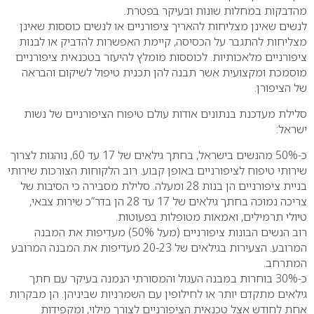
מהדבקות במחלות שונות ובעיקר בפטרת.
לנשים שאינן מצליחות להאריך ציפורניים או לנשים כוססות שאינן
מצליחות להתגבר על הכסיסה, קיימת האפשרות להדביק או לבנות
ציפורניים מלאכותיות. לכוססות מומלץ להיעזר בטכנאית ציפורניים
מוסמכת ומקצועית אשר תבנה להן תכנית טיפול לשיקום והבראה
של הציפורן.
סלילת מעדכנת בנתונים אודות עולם טיפוח הציפורניים של נשות
ישראל:
כ-50% מהנשים בישראל, בחתך גילאים של 17 עד 60, נוהגות לצרוך
שירותי טיפוח לציפורניים באופן קבוע. רוב הלקוחות הצורכות שירותי
בניית ציפורניים הן בנות 28 ומעלה. סלילת מסבירה כי הסיבות של
צריכה נמוכה בחתך גילאים של 17 עד 28 הן בדר”כ שירות צבאי,
טיולי תרמילים, ואמאות מטופלות בפעוטות.
רוב הנשים הבונות ציפורניים (מעל 50%) מעדיפות את המבנה
המרובע. הצעירות בגילאים של 20-23 מעדיפות את המבנה המרובע
המתרחב.
כ-30% בוחרות במבנה העגול והמסורתי הנמנה בעיקר עם חתך
גילאים מתקדם יותר או לחילופין עם השמרניות שביניהן. הן מבקרות
אחת לחודש אצל טכנאית הציפורניים לצורך מילוי, ומקפידות