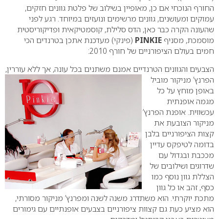
החורף הנוכחי אם כן, מאופיין בשילוב של פלטת גוונים חזקים,
עמוקים ומעושנים, גוונים מרשימים ונועזים במיוחד.
רגע לפני
שהעונה הקרה כבר כאן, הדס סלילת, קוסמטיקאית ופדיקוריסטית
מוסמכת, מסניף
PINKIE
(פינקי) מעדכנת אתכן בטרנדים הכי
חמים בעולם הציפורניים של חורף 2010:
הצבעים והגוונים הטרנדיים אמנם משתנים בכל עונה, אך ללא עוררין,
הפרנץ’ מניקור מוביל
באופן מוחץ על כל
מגמה אופנתית
עכשווית. אופנת הפרנץ’
מניקור הצובעת את
קצות הציפורניים בלבן
בדומה לטיפקס עדיין
מככבת ובגדול עם
שדרוגים ושילובים של
הצללת גוון נוסף כמו
כסף, זהב או כל גוון
מתכת יוקרתי. הוא משתדרג משנה לשנה ומפרנץ’ מניקור מסורתי,
הוא מציע כעת גם קצוות ציפורניים בצבעים אופנתיים עם גימורים