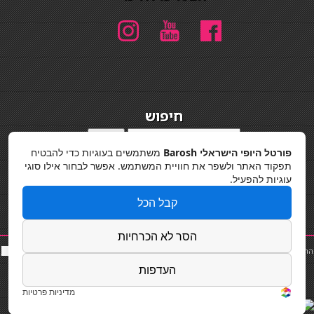
חיפוש
חיפוש
פורטל היופי הישראלי Barosh
משתמשים בעוגיות כדי להבטיח
מדיניות פרטיות
תפקוד האתר ולשפר את חוויית המשתמש. אפשר לבחור אילו סוגי
עוגיות להפעיל.
קבל הכל
הסר לא הכרחיות
החלקות שיער
|
תאורה לבית
|
פאות ותוספות שיער
|
נייל סטודיו
|
תוספות שיער
|
שף פרטי
|
כ
סאות
בר
|
קוסמטיקאית
|
כסא בר
|
פאות
|
קורס בניית ציפורניים
|
Powered by Barosh
העדפות
Designed by
Barosh 2020
מדיניות פרטיות