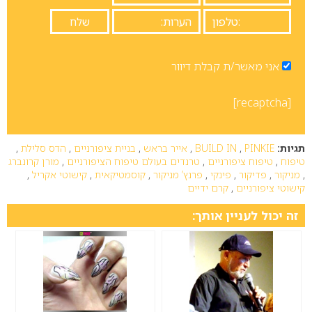
אני מאשר/ת קבלת דיוור
[recaptcha]
תגיות:
PINKIE
,
BUILD IN
,
אייר בראש
,
בניית ציפורניים
,
הדס סלילת
,
טיפוח
,
טיפוח ציפורניים
,
טרנדים בעולם טיפוח הציפורניים
,
מורן קרונברג
,
מניקור
,
פדיקור
,
פינקי
,
פרנץ’ מניקור
,
קוסמטיקאית
,
קישוטי אקריל
,
קישוטי ציפורניים
,
קרם ידיים
זה יכול לעניין אותך: