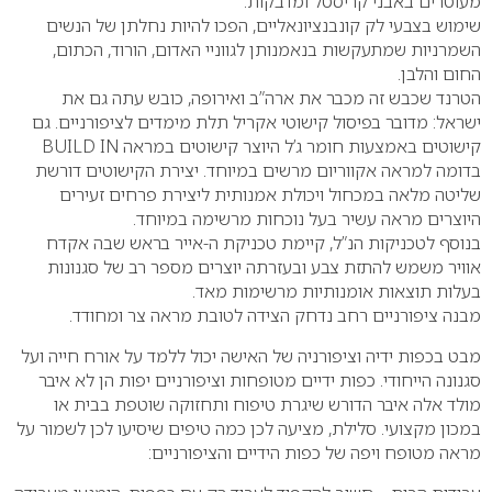
מעוטרים באבני קריסטל ומדבקות.
שימוש בצבעי לק קונבנציונאליים, הפכו להיות נחלתן של הנשים
השמרניות שמתעקשות בנאמנותן לגווניי האדום, הורוד, הכתום,
החום והלבן.
הטרנד שכבש זה מכבר את ארה”ב ואירופה, כובש עתה גם את
ישראל: מדובר בפיסול קישוטי אקריל תלת מימדים לציפורניים. גם
קישוטים באמצעות חומר ג’ל היוצר קישוטים במראה
BUILD IN
בדומה למראה אקווריום מרשים במיוחד. יצירת הקישוטים דורשת
שליטה מלאה במכחול ויכולת אמנותית ליצירת פרחים זעירים
היוצרים מראה עשיר בעל נוכחות מרשימה במיוחד.
בנוסף לטכניקות הנ”ל, קיימת טכניקת ה-אייר בראש שבה אקדח
אוויר משמש להתזת צבע ובעזרתה יוצרים מספר רב של סגנונות
בעלות תוצאות אומנותיות מרשימות מאד.
מבנה ציפורניים רחב נדחק הצידה לטובת מראה צר ומחודד.
מבט בכפות ידיה וציפורניה של האישה יכול ללמד על אורח חייה ועל
סגנונה הייחודי. כפות ידיים מטופחות וציפורניים יפות הן לא איבר
מולד אלה איבר הדורש שיגרת טיפוח ותחזוקה שוטפת בבית או
במכון מקצועי. סלילת, מציעה לכן כמה טיפים שיסיעו לכן לשמור על
מראה מטופח ויפה של כפות הידיים והציפורניים: