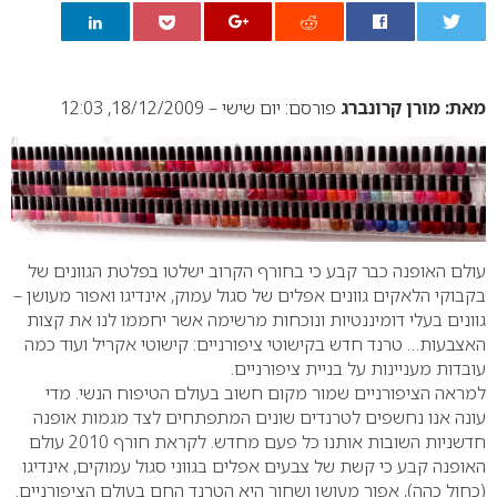
0
מאת: מורן קרונברג
פורסם: יום שישי – 18/12/2009, 12:03
עולם האופנה כבר קבע כי בחורף הקרוב ישלטו בפלטת הגוונים של
בקבוקי הלאקים גוונים אפלים של סגול עמוק, אינדיגו ואפור מעושן –
גוונים בעלי דומיננטיות ונוכחות מרשימה אשר יחממו לנו את קצות
האצבעות… טרנד חדש בקישוטי ציפורניים: קישוטי אקריל ועוד כמה
עובדות מעניינות על בניית ציפורניים.
למראה הציפורניים שמור מקום חשוב בעולם הטיפוח הנשי. מדי
עונה אנו נחשפים לטרנדים שונים המתפתחים לצד מגמות אופנה
חדשניות השובות אותנו כל פעם מחדש. לקראת חורף 2010 עולם
האופנה קבע כי קשת של צבעים אפלים בגווני סגול עמוקים, אינדיגו
(כחול כהה), אפור מעושן ושחור היא הטרנד החם בעולם הציפורניים.