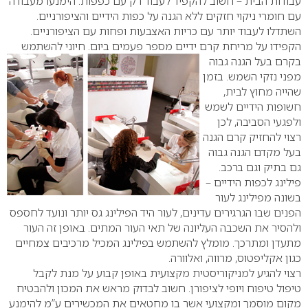
עבודות הבית – חשוב להקפיד לעבוד רק עם כפפות. הימנעו מעבודה
עם חומרי ניקוי חזקים ללא הגנה על כפות הידיים והציפורניים.
השתדלו לעבוד יותר עם כריות האצבעות ופחות עם הציפורניים.
הקפידו על מריחת קרם ידיים מספר פעמים ביום. חיוני להשתמש
בקרם בעל הגנה גבוה
מפני נזקי השמש. בזמן
שהייה מחוץ לבית,
חשופות הידיים לשמש
ולפגעי הסביבה, לכן
רצוי להחזיק קרם הגנה
בעל מקדם הגנה גבוה
גם בתיק וגם ברכב.
פילינג לכפות הידיים –
בשונה מפילינג לעור
הפנים שבו הגרגירים עדינים, לעור היד הפילינג גס יותר ונועד לחספס
ולהסיר את השכבה העליונה של תאי העור המתים. באופן זה העור
מתעדן ומתרכך. מומלץ להשתמש בפילינג המכיל מרכיבים צמחיים
כגון אקליפטוס, מרווה, ואלוורה.
רצוי להגיע למניקוריסטית מקצועית באופן קבוע על מנת לקבל
טיפול טיפוח ויופי לציפורן. חשוב לבדוק מראש את המכון ולהבטיח
מקום מוסמך ומקצועי אשר בו מחטאים את המכשירים ע”מ להימנע