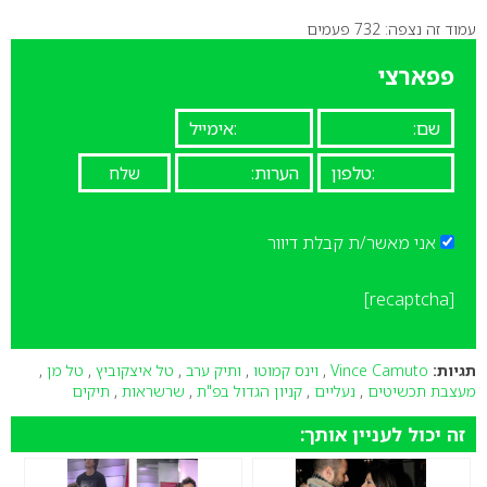
עמוד זה נצפה: 732 פעמים
0
פפארצי
אני מאשר/ת קבלת דיוור
[recaptcha]
תגיות:
Vince Camuto
,
וינס קמוטו
,
ותיק ערב
,
טל איצקוביץ
,
טל מן
,
מעצבת תכשיטים
,
נעליים
,
קניון הגדול בפ"ת
,
שרשראות
,
תיקים
זה יכול לעניין אותך: