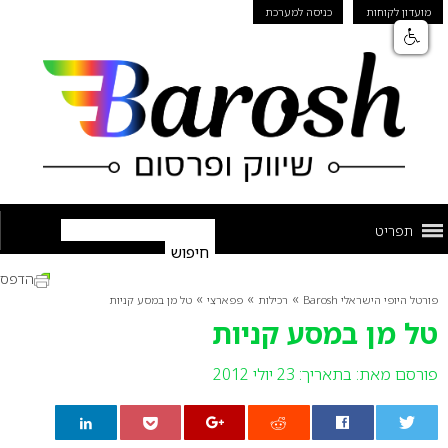
מועדון לקוחות
כניסה למערכת
תפריט
הדפס
»
»
»
פורטל היופי הישראלי Barosh
רכילות
פפארצי
טל מן במסע קניות
טל מן במסע קניות
פורסם מאת:
בתאריך: 23 יולי 2012