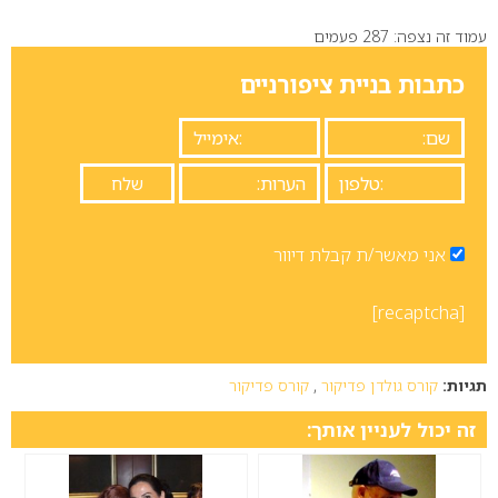
עמוד זה נצפה: 287 פעמים
כתבות בניית ציפורניים
אני מאשר/ת קבלת דיוור
[recaptcha]
תגיות:
קורס גולדן פדיקור
,
קורס פדיקור
זה יכול לעניין אותך: