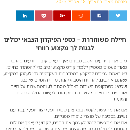
פורסם מאת:
בתאריך: 18 אפריל 2023
0
חיילת משוחררת – כספי הפיקדון הצבאי יכולים
לבנות לך מקצוע רווחי
כיום אנחנו יודעים היטב, מבינים איך העולם עובד, ויודעים שהרבה
מאוד פעמים מספיק ללמוד קורס מקצועי טוב כדי ‘להסתדר בחיים’.
לא באמת צריכים להיקרע במסדרונות האקדמיה כדי לעסוק במקצוע
שאתם אוהבים, להרוויח היטב וליהנות מחיי היומיום שלכם.
ועכשיו, כשתקופת השירות בצה”ל מסתם לו, והמחשבות על חיים
אזרחיים מתחילות לצוץ, זה בדיוק הזמן לעשות החלטה שפויה
והגיונית.
אם את מחפשת לעסוק במקצוע שכולו יופי, ליצור יופי, לעבוד עם
נשים, בסביבה של מוצרי טיפוח מפנקים.
אם את מחפשת לנהל לעצמך את החיים, לקבוע לעצמך את לוח
הזמנים, להחליט עבור מה עצמך מה את עושה ועם מי, ולנהל בעצמך