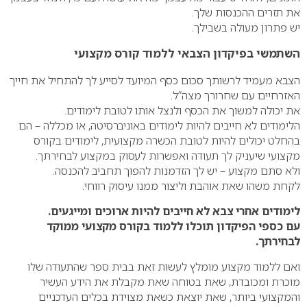
את תזרים ההכנסות שלך.
יש פתרון מעולה בשבילך.
השתמשי בפיקדון הצבאי ללמוד קורס מקצועי
הצבא מעמיד לרשותך סכום כסף המיועד לסייע לך להתחיל את חייך
האזרחיים עם שחרורך מצה”ל.
את יכולה למשוך את הכסף ולנצל אותו לטובת לימודים.
הלימודים לא חייבים להיות לימודים באוניברסיטה, או מכללה – הם
בהחלט יכולים להיות לטובת הכשרה מקצועית, לימודים בקורס
מקצועי שיעניק לך תעודה ואפשרות לעסוק במקצוע לבחירתך.
ולא סתם מקצוע – יש לך הזדמנות להפוך תחביב להכנסה.
לקחת משהו שאת אוהבת וליצור ממנו עיסוק רווחי.
לימודים אחרי צבא לא חייבים להיות ארוכים ומייגעים.
עם כספי הפיקדון תוכלו ללמוד בקורס מקצועי ממוקד
לבחירתך.
ואם ללמוד מקצוע מומלץ לעשות זאת בבית ספר שהתעודה שלו
מוכרת ומכובדת, שאת בטוחה שאת מקבלת את הידע העשיר
והמקצועי ביותר, שאת יוצאת כשאת מצוידת בכלים העדכניים