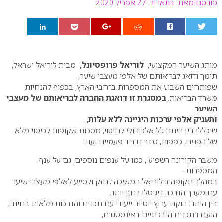
פורסם מאת:
בתאריך: 27 אפריל 2020
0
מותג השיער המקצועי,
לוריאל פרופסיונל,
מבית לוריאל ישראל,
תומך ודואג לבריאותם של אלפי מעצבי שיער,
שפותחים השבוע את המספרות ברחבי הארץ, בכפוף להנחיות
משרד הבריאות.
במסגרת זו דואגת החברה לבריאותם של מעצבי
השיער
ותעניק אלפי ערכות היגיינה ללא עלות,
שיכללו בין היתר: ג’ל אלכוהולי לחיטוי, מסכות שקופות לכיסוי מלא
של הפנים, כפפות, סינרים חד פעמיים ועוד.
משבר הקורונה השפיע , כמו על ענפים נוספים, גם על ענף
המספרות.
במהלך תקופה זו לוריאל המשיכה לחזק ולסייע לאלפי מעצבי שיער
עם מערך הדרכה דיגיטלי רחב יותר,
בין היתר: הוקם ערוץ יוטיוב ייעודי עם תכנים והדרכות מלאות בחינם,
הועברו תכנים הדרכתיים באינסטגרם,