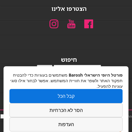
הצטרפו אלינו
חיפוש
חיפוש
פורטל היופי הישראלי Barosh
משתמשים בעוגיות כדי להבטיח
מדיניות פרטיות
תפקוד האתר ולשפר את חוויית המשתמש. אפשר לבחור אילו סוגי
עוגיות להפעיל.
קבל הכל
הסר לא הכרחיות
החלקות שיער
|
תאורה לבית
|
פאות ותוספות שיער
|
נייל סטודיו
|
תוספות שיער
|
שף פרטי
|
כ
סאות
בר
|
קוסמטיקאית
|
כסא בר
|
פאות
|
קורס בניית ציפורניים
|
Powered by Barosh
העדפות
Designed by
Barosh 2020