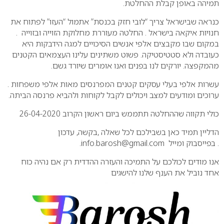
תמיהה באופן קבלת ההחלטת.
כנראה שבישראל צריך “לובי חזק בכנסת” אתמול “העזו” לפתוח את
חנויות איקאה בישראל . החלטה מעוררת מחלוקת הזוייה ובזוייה .
במקום שבו מקבצים אלפי אנשים הסיכויים למגה הידבקות היא
כעובדה ולא סטטיסטיקה. פשוט משתינים עלינו העצמאים הקטנים
מהמקפצה. יורקים לנו בפנים ואנו אומרים שיורד גשם.
עשרות אלפי בעלי עסקים קטנים המפרנסים מאות אלפי משפחות .
ערוכים ומודעים למצב ויכולים לקבל לקוחות ולהביא פרנסה הביתה.
כולי תקווה שההחלטה תתממש ביום ראשון הקרוב 26-04-2020
הדליין תמיד כאן בשבילכם לכל שאלה ,בקשה, עדכון
.
בפייסבוק
ומייל info.barosh@gmail.com.
אנו מודים לכולכם על התמיכה והעזרה ההדדית רק אם נהיה כוח
אחד נוביל את הענף שלנו להישגים