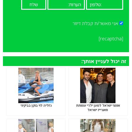
אני מאשר/ת קבלת דיוור
[recaptcha]
זה יכול לעניין אותך:
אומני ישראל למען ילדי עמותת
ג’וליה לוי בוקן בביקיני
סאנרייז ישראל