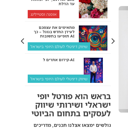
עד הדלת
אופנה וסטיילינג
מתאימים את עצמכם
לעידן החדש בגוגל – כך
תופיעו בתשובות AI
שיווק דיגיטלי לעולם היופי בישראל
קידום אתרים ל‑AI
שיווק דיגיטלי לעולם היופי בישראל
איך מנועי AI “חושבים” –
בראש הוא פורטל יופי
ולמה העסק שלך צריך
להתאים את עצמו אליהם?
ישראלי ושירותי שיווק
לעסקים בתחום הביוטי
שיווק דיגיטלי לעסקים
קידום ל‑AI לעומת קידום
גולשים ימצאו אצלנו תכנים, מדריכים