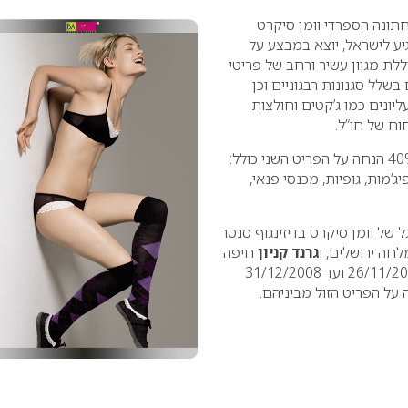
ונה הספרדי וומן סיקרט
יע לישראל, יוצא במבצע על
ית חורף 2009 הכוללת מגוון עשיר ורחב של פריטי
שלל סגנונות רבגוניים וכן
יונים כמו ג’קטים וחולצות
וח של חו”ל.
במסגרת המבצע יוענקו 40% הנחה על הפריט השני כולל:
יג’מות, גופיות, מכנסי פנאי,
של וומן סיקרט בדיזינגוף סנטר
חה ירושלים, ו
גרנד קניון
חיפה
ויתקיים בין התאריכים 26/11/2008 ועד 31/12/2008