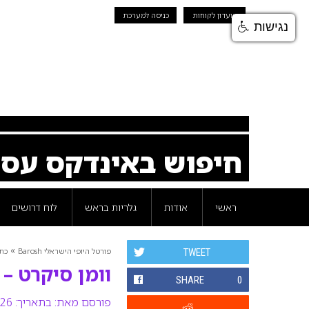
מועדון לקוחות
כניסה למערכת
נגישות
חיפוש באינדקס עס
ראשי
אודות
גלריות בראש
לוח דרושים
»
פורטל היופי הישראלי Barosh
כת
TWEET
וומן סיקרט 
SHARE
0
פורסם מאת:
בתאריך: 26 נובמבר 2008