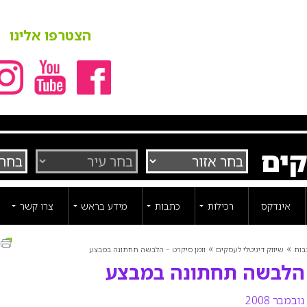
הצטרפו אלינו
קים
אינדקס
רכילות
כתבות
מידע בראש
צרו קשר
ה
»
»
בות
שיווק דיגיטלי לעסקים
וומן סיקרט – הלבשה תחתונה במבצע
– הלבשה תחתונה במבצע