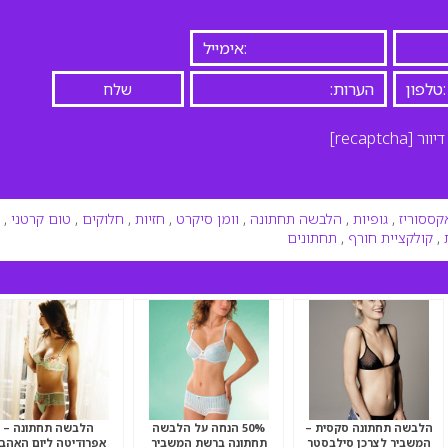
יוור
[recaptcha]
קססוריז
,
גופיות
,
הלבשה תחתונה
,
וומן סיקרט
,
חזיות
,
חלוקים
,
טום קרטני
,
,
קולקציית חורף
,
תחתונים
הלבשה תחתונה סקסית –
50% הנחה על הלבשה
הלבשה תחתונה –
המשביר לצרכן סילבסטר
תחתונה ברשת המשביר
אפרודיטה ליום האהב