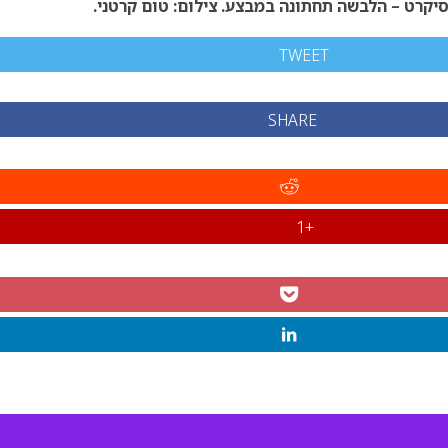
סיקרט – הלבשה תחתונה במבצע. צילום: טום קרטני.
TWEET
SHARE
+1