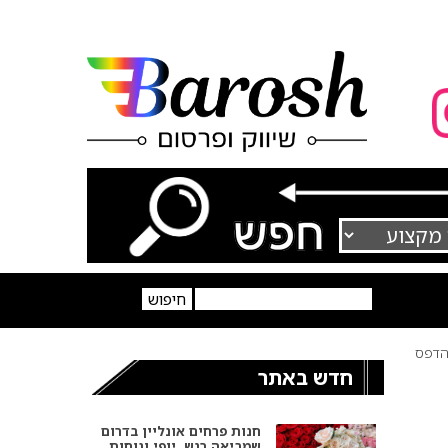
דפס
חדש באתר
חנות פרחים אונליין בדרום
שמביאה רגש, יופי ונוחות