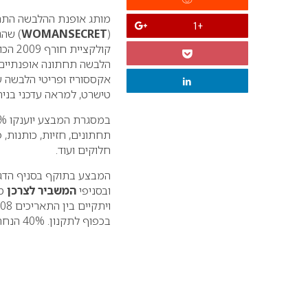
מותג אופנת ההלבשה התחת
+1
(
WOMANSECRET
) שהג
קולקצי
הלבשה תחתונה אופנתיים ב
אקססוריז ופריטי הלבשה על
טישרט, למראה עדכני בניח
תחתונים, חזיות, כותנות, פ
חלוקים ועוד.
המבצע בתוקף בסניף הדגל 
ובסניפי
המשביר לצרכן
מל
בכפוף לתקנון.
40% הנחה על הפריט הזול מביניהם.