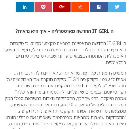
0
ה IT GIRL החדשה מאוסטרליה – איך היא נראית?
ה IT GIRL החדשה מתאפיינת במראה מקצועי מדויק, כי סקסיות
היא בעיני המתבונן בלבד – מצהירה מיקלה ג’ייד ריילי, מעצבת השיער
האוסטרלית המתמחה בצבעי שיער ונחשבת למובילת טרנדים
בינלאומיים.
המשיכה המינית שלי, מה שהיא תהיה, לא חייבת להיות ברורה…
אפילו לי עצמי.
בקולקציה IT Girl מיקלה חוקרת את האבולוציה של
סקס ויופי. “קולקציית ה-IT Girl משקפת את המשיכה שהייתה
הקריטריונים הבסיסיים של פלייבוי לדוגמניות בימי הזוהר שלה”,
אמרה מייקלה. בהמשך לכך, התסרוקות נוצרות בהשראת סמלי המין
הנשיים הגדולים של המאה ה-20, מעודדות את המהפכה המינית,
ממציאות מחדש את הפיתוי והקוקטיות האופייניות לתקופה.
“התסרוקות שואבות ממראות מפורסמים שאפיינו את מרילין מונרו,
פארה פאוסט, פמלה אנדרסון, אנה ניקול סמית’, שרון טייט, מדונה,