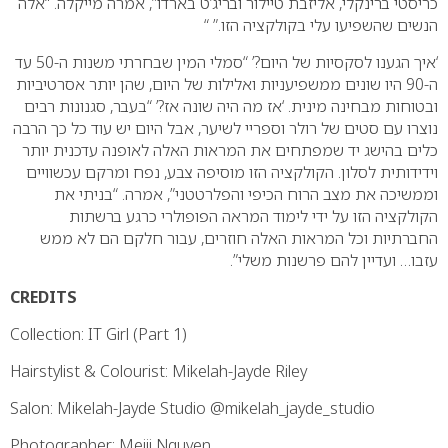
כריסטי ברינקלי, אליזבת טיילור ובריג’ט בארדו”, אמרה מייקלה. “אלה
הנשים שהשפיעו עלי בקולקציה הזו.” “
‘איך הגענו לסקסיות של היום?’
“סמלי המין שבחרתי משנות ה-50 עד
ה-90 היו שונים ממשפיעניות ואלילות של היום, שהן יותר אסרטיביות
ובטוחות מבחינה מינית.
‘אז מה היה שונה אז?’
“בעבר, סגנונות רבים
נוצרו עם סטים של רולר וספריי לשיער, אבל היום יש עוד כל כך הרבה
כלים בהישג יד שמפתחים את המראות האלה לאופנה עדכנית יותר
וידידותית לסלון. הקולקציה הזו מוסיפה צבע, נפח ומרקם עכשוויים
וממשיכה את מצב הרוח הכיפי והפלרטטני”, אמרה.
“בניתי את
הקולקציה הזו על ידי לימוד המראה הפופולרי כרגע ברשתות
החברתיות וכל המראות האלה חוזרים, עבור חלקם הם לא ממש
עזבו… ועדיין להם פרשנות משלי”.
CREDITS
Collection: IT Girl (Part 1)
Hairstylist & Colourist: Mikelah-Jayde Riley
Salon: Mikelah-Jayde Studio @mikelah_jayde_studio
Photographer: Meiji Nguyen