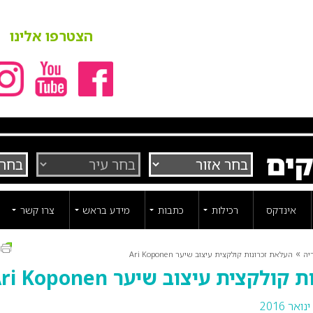
הצטרפו אלינו
קים
אינדקס
רכילות
כתבות
מידע בראש
צרו קשר
ה
»
יה
העלאת זכרונות קולקצית עיצוב שיער Ari Koponen
לקצית עיצוב שיער Ari Koponen