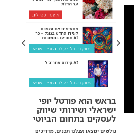
עד הדלת
אופנה וסטיילינג
מתאימים את עצמכם
לעידן החדש בגוגל – כך
תופיעו בתשובות AI
שיווק דיגיטלי לעולם היופי בישראל
קידום אתרים ל‑AI
שיווק דיגיטלי לעולם היופי בישראל
איך מנועי AI “חושבים” –
בראש הוא פורטל יופי
ולמה העסק שלך צריך
להתאים את עצמו אליהם?
ישראלי ושירותי שיווק
לעסקים בתחום הביוטי
שיווק דיגיטלי לעסקים
קידום ל‑AI לעומת קידום
גולשים ימצאו אצלנו תכנים, מדריכים