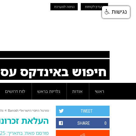
מועדון לקוחות
כניסה למערכת
נגישות
חיפוש באינדקס עס
ראשי
אודות
גלריות בראש
לוח דרושים
»
פורטל היופי הישראלי Barosh
גלר
TWEET
העלאת זכרונות קו
SHARE
0
פורסם מאת:
בתאריך: 25 ינואר 2016