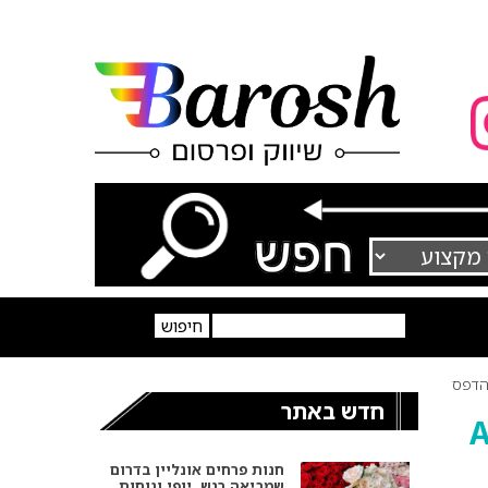
דפס
חדש באתר
חנות פרחים אונליין בדרום
שמביאה רגש, יופי ונוחות