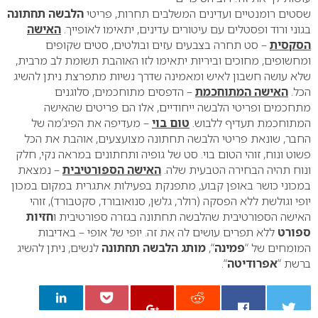
שסטים רומנטיים ועדינים המשלבים תחרות, פריטי
הלבשה תחתונה
בגוני ורוד ופסטלים עם עיטורים עדינים, יתאימו לאופייך.
האישה
הסקסית
– סט תחרה בצבעים עזים ובולטים, סטים שקופים
ומחשופים, מחוכים וביריות יתאימו לזו האוהבת תשומת לב מרבית,
שלא עושה חשבון לאיש ומאמינה שדרך נשיות מתפרצת ניתן להשיג
הכל.
האישה המתוחכמת
– הדפסים מתוחכמים, סלוגנים
מתחכמים ופריטי הלבשה ייחודיים, אלו הם פריטים שהאישה
המתוחכמת תעדיף ללבוש.
טום בוי
– מעדיפה את הפיג’מה של
החבר, שונאת פריטי הלבשה תחתונה מצועצעים, אוהבת את הכל
פשוט ונוח, זוהי הטום בוי. סט של גופיה ותחתונים במראה נקי, חלק
ונוח תהיה הבחירה הטבעית שלה.
האישה הספורטיבית
– נמצאת
במכוני כושר באופן קבוע, מתפנקת בפעילות אתגרית במקום במכון
יופי וגולשת ללא הפסקה (רולר, גלשן, סנואובורד, סקטבורד), זוהי
האישה הספורטיבית שהלבשה תחתונה בגזרה ספורטיבית ו
חזיות
ספורט
ללא תפרים עושים לה את זה.
יופי של אופי – באדיבות
המומחים של “
פמינה
“,
מותג הלבשה תחתונה
לנשים, ניתן להשיג
ברשת “
אפרודיטה
“.