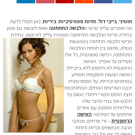
0
חוטיני
,
בייבי דול
,
חזיות ספורטיביות
,
ביריות
, כאן תוכלי לדעת
מה אומרים עלייך פרטי ה
הלבשה התחתונה
שאת לובשת. גם אופן
בחירת פריטי ההלבשה התחתונה מספרת עלייך לא מעט. בחירת
פריטי הלבשה תחתונה
באמצעות
קטלוג, שיטוט בין חנויות ההלבשה
התחתונה, רכישה ספונטנית, כל אלו
מעידים על אופייך.
האישה
הרומנטית לא תיתפס ללא בייבידול,
האישה הנועזת והסקסית תפתיע
במחוכים וביריות, על הספורטיבית
יככבו הפריטים הנוחים, המתוחכמת
תציג הדפס מקורי וייחודי, הטום בוי
תלבש את בגדי החבר שלה
והילדותית תתפנק עם איורים
מתוקים על הפיג’מה.
האישה
הרומנטית
– זרי פרחים, מכתבי
אהבה מבושמים וכריות ורודות
עושות לך את זה? רוב הסיכויים