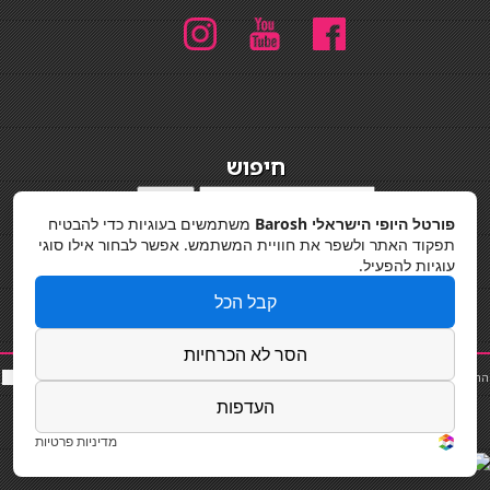
חיפוש
חיפוש
פורטל היופי הישראלי Barosh
משתמשים בעוגיות כדי להבטיח
מדיניות פרטיות
תפקוד האתר ולשפר את חוויית המשתמש. אפשר לבחור אילו סוגי
עוגיות להפעיל.
קבל הכל
הסר לא הכרחיות
החלקות שיער
|
תאורה לבית
|
פאות ותוספות שיער
|
נייל סטודיו
|
תוספות שיער
|
שף פרטי
|
כ
סאות
בר
|
קוסמטיקאית
|
כסא בר
|
פאות
|
קורס בניית ציפורניים
|
Powered by Barosh
העדפות
Designed by
Barosh 2020
מדיניות פרטיות