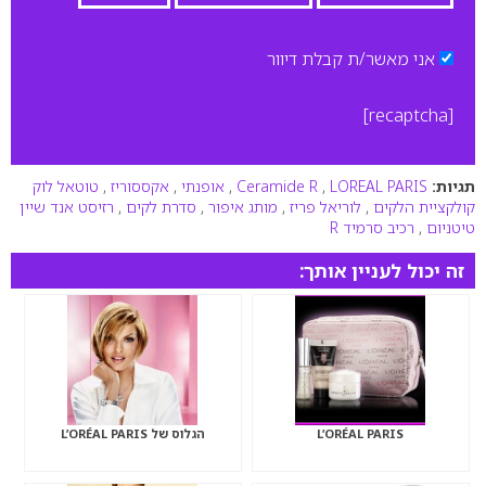
אני מאשר/ת קבלת דיוור
[recaptcha]
תגיות:
LOREAL PARIS
,
Ceramide R
,
אופנתי
,
אקססוריז
,
טוטאל לוק
קולקציית הלקים
,
לוריאל פריז
,
מותג איפור
,
סדרת לקים
,
רזיסט אנד שיין
טיטניום
,
רכיב סרמיד R
זה יכול לעניין אותך:
L’ORÉAL PARIS
הגלוס של L’ORÉAL PARIS