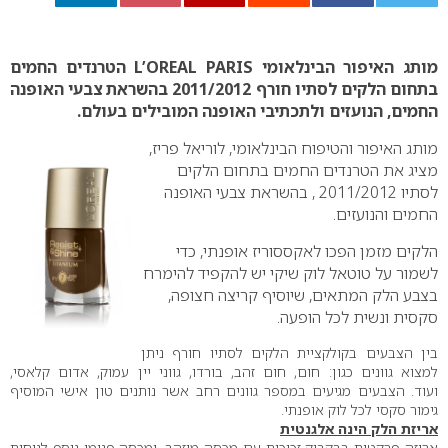
0
מותג האיפור הבינלאומי
L’OREAL PARIS
הטרנדים החמים
בתחום הלקים לסתיו חורף 2011/2012
בהשראת צבעי האופנה
החמים, הנועזים ולתכתיבי האופנה המובילים בעולם.
מותג האיפור והטיפוח הבינלאומי, לוריאל פריז,
מציג את הטרנדים החמים בתחום הלקים
לסתיו 2011/2012 , בהשראת צבעי האופנה
החמים והנועזים.
הלקים מזמן הפכו לאקססוריז אופנתי, כדי
לשמור על טוטאל לוק שיקי יש להקפיד להימרח
בצבע הלק המתאים, שיוסיף קריצה חצופה,
סקסית ונשית לכל הופעה.
בין הצבעים בקולקציית הלקים לסתיו חורף ניתן
למצוא גוונים כגון: חום, חום זהב, בורדו, גווני יין עמוק, אדום קלאסי,
ועוד. הצבעים מגיעים במספר גוונים רחב אשר נותנים טון אישי המוסיף
גימור סקסי לכל לוק אופנתי.
אריזת הלק הינה אלגנטית
אריזה פרקטית בבקבוק זכוכית עם מכסה מוזהב, ומכסה פנימי נוסף לנוחות