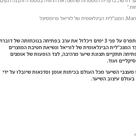
יער חדשה, בלעדית למספרות שתשנה את החוויה במספרה ותבנה רגעים
ת.”
אירוע חגיגות 110 שים יתפרס על פני 3 ימים ויכלול את ערב בפתיחה בנוכחותה של דוברת
ד המנכ”לית הבינלאומית של לוריאל ונשיאת חטיבת המוצרים
תיחה תתקיים תצוגת שיער מרהיבה, לצד הופעות של אומנים
יקליים ועוד.
מעצבי השיער מכל העולם בכיתות אומן וסדנאות שיובלו על ידי
 בעולם עיצוב השיער.