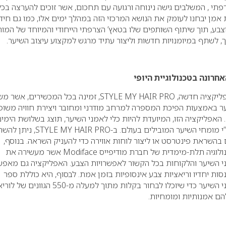
פתי , המשלבים גישה נינוחה ורגועה עם תחכום, אשר זוכים להערצה בכל
 אמן יבחנו לעומק את הנושא המרכזי הזה במהלך ימים אלו, כמו גם חיד
צבע, תוך שיתוף השותפים שלו בטאץ’ הצרפתי הייחודי והמיוחד של המות
, לשתף במיומנויות חדשות וליצור עתיד מרגש למקצוע עיצוב השיער.
רונה בטכנולוגיית היופי
לוריאל פרופסיונל מציג אפליקציה חדשה, STYLE MY HAIR PRO, זמינה בכל המכשירים, א
ער באמצעות הפיכת המספרה למרחב מודרני ומחובר ויצירת חוויה משופ
אפליקציה הזו, המיועדת להיות כלי לאמני השיער, תוצג בשלושת הימי
החגיגיים, תיבדק ותיבחן ע”י מומחי השיער המובילים בעולם. ב-IR PRO
 בהשראת פינטרסט או ליצור לוחות אווירה כדי להעניק השראה. בנוסף,
האפליקציה הזו כוללת טכנולוגיה תלת-מימדית של חברת מודיפייס Modiface אשר מעשירה את
י השיער והלקוחות בכל הקשור לאפשרויות הצבע. האפליקציה גם מאפ
סות יחדיו וריאציות צבע אינסופיות בזמן אמת. לבסוף, היא כוללת ספר
דוגמאות דיגיטלי עבור אמני השיער כדי שיוכלו לבחור בקלות מתוך למעלה מ-550 הגוונים 
הם אמנותיות ומומחיות.