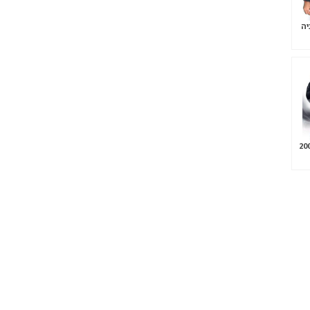
יה
ף 2009/10