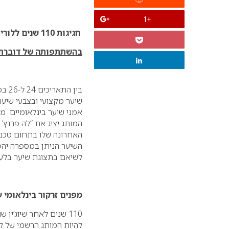
+1
חגיגות 110 שנים ללוריאל פרופסיונל באירוע יוקרתי, שיתקיימו בפאריז
בהשתתפותה של דוברת ה
השיער הניתן במספרה יהפוך
לשיאם בתצוגת שיער בלעדי
מפנים זרקור בינלאומי 
110 שנים לאחר שיוג’י
להיות המותג הרשמי של קב