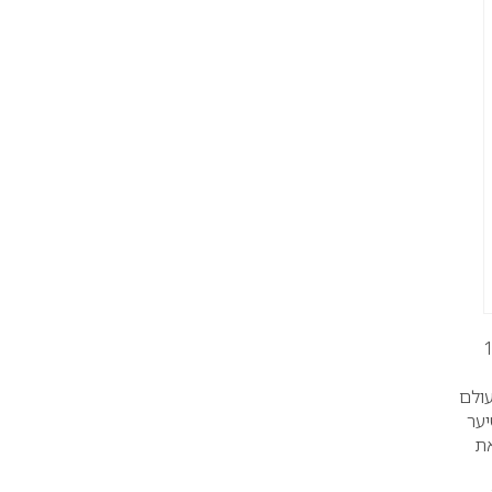
 אלינו לאירועים לכבוד 110
עולם
יער
 את