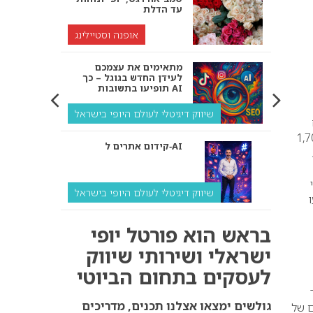
עד הדלת
אופנה וסטיילינג
מתאימים את עצמכם
לעידן החדש בגוגל – כך
תופיעו בתשובות AI
שיווק דיגיטלי לעולם היופי בישראל
גישים את כל אנשי המקצוע הטובים בעולם –מלמעלה כ 1,700
קידום אתרים ל‑AI
י
שיווק דיגיטלי לעולם היופי בישראל
איך מנועי AI “חושבים” –
בראש הוא פורטל יופי
ולמה העסק שלך צריך
להתאים את עצמו אליהם?
ישראלי ושירותי שיווק
לעסקים בתחום הביוטי
שיווק דיגיטלי לעסקים
קידום ל‑AI לעומת קידום
גולשים ימצאו אצלנו תכנים, מדריכים
ם של