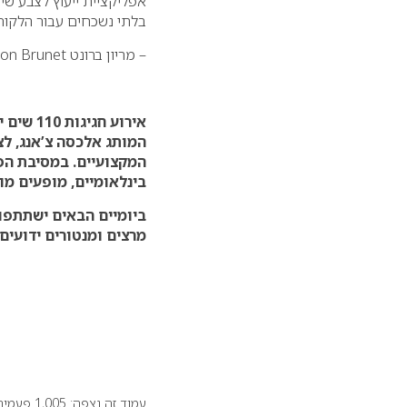
אפליקציית ייעוץ לצבע ש
בלתי נשכחים עבור הלקוחו
– מריון ברונט Marion Brunet, המנכ”לית הבינלאומית של לוריאל פרופסיונל
המותג אלכסה צ’אנג, לצ
המקצועיים. במסיבת הפ
בינלאומיים, מופעים מוס
ביומיים הבאים ישתתפו 
מרצים ומנטורים ידועים
עמוד זה נצפה: 1,005 פעמים