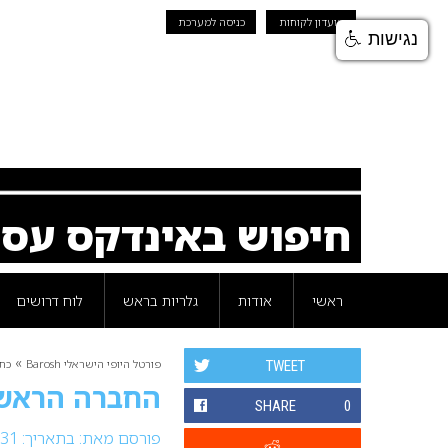
מועדון לקוחות
כניסה למערכת
נגישות
חיפוש באינדקס עס
ראשי
אודות
גלריות בראש
לוח דרושים
»
פורטל היופי הישראלי Barosh
כת
TWEET
החברה הראשונ
SHARE
0
פורסם מאת:
בתאריך: 31 מרץ 2019