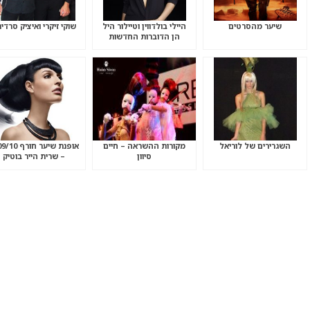
שיער מהסרטים
היילי בולדווין וטיילור היל
שוקי זיקרי ואיציק סרדינ
הן הדוברות החדשות
השגרירים של לוריאל
מקורות ההשראה – חיים
אופנת שיער חור
סיוון
– שרית הייר בוטיק