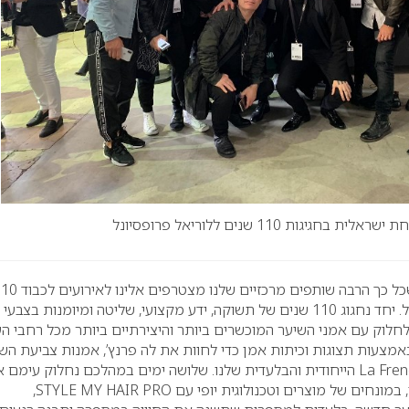
אלית בחגיגות 110 שנים ללוריאל פרופסיונל
“אני גאה ושמחה לראות שכל כך הרבה שותפים מרכזיים שלנו מצטרפים
שנים של לוריאל פרופסיונל. יחד נחגוג 110 שנים של תשוקה, ידע מקצועי, שליטה ומיומנות בצבעי
לחלוק עם אמני השיער המוכשרים ביותר והיצירתיים ביותר מכל רחבי ה
מצעות תצוגות וכיתות אמן כדי לחוות את לה פרנץ’, אמנות צביעת הש
La French, Art of Hair Coloring הייחודית והבלעדית שלנו. שלושה ימים במהלכם נחלוק עימם
החידושים האחרונים שלנו, במונחים של מוצרים וטכנולוגית יופי עם STYLE MY HAIR PRO,