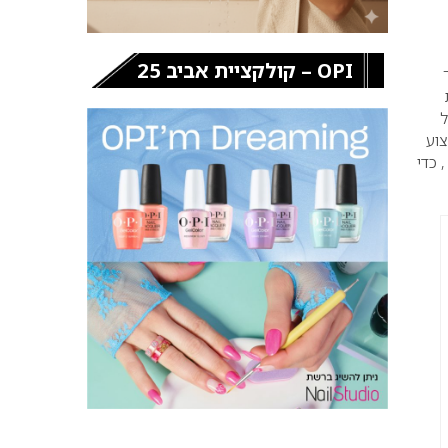
OPI – קולקציית אביב 25
110 שנים של
צוע
 כדי