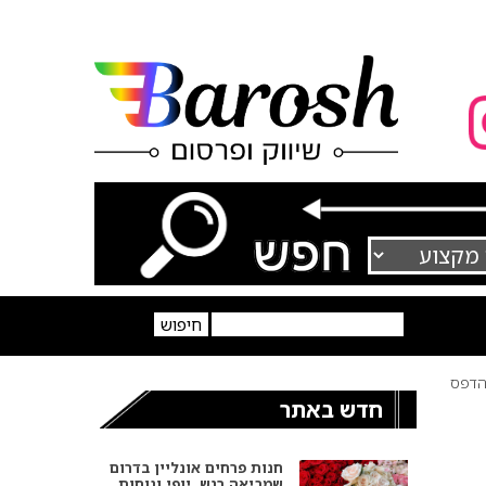
דפס
חדש באתר
חנות פרחים אונליין בדרום
שמביאה רגש, יופי ונוחות