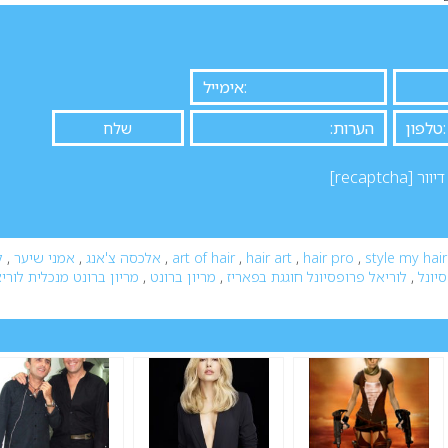
יוור
[recaptcha]
style my hair
,
hair pro
,
hair art
,
art of hair
,
אלכסה צ'אנג
,
אמני שיער
,
ל
יונל
,
לוריאל פרופסיונל חוגגת בפאריז
,
מריון ברונט
,
מריון ברונט מנכלית לורי