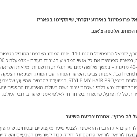
מותג אלכסה צ’אנג.
בין התאריכים 24 ל-26 במרץ, לוריאל פרופסיונל חוגגת 110 שנים המותג הצרפתי המוביל בטיפוח
שיער מקצועי ובצבעי שיער, בפאריז מפ
אמני שיער בינלאומיים מ-40 מדינות – במשך שלושה ימים של תגליות, חדשנויות ומלאות השראה.
המותג יציג את “לה פרנץ’ La French”, אמנות צביעת השיער המזוהה עם המותג, ויציג את הצעקה
האחרונה שלו בתחום טכנולוגית היופי,STYLE MY HAIR PRO, המיועדת להבטיח שהייעוץ של צבע
 לחוויית צבע בלתי נשכחת עבור נשות העולם. האירועים החגיגיים יגיעו
ת של לה פרנץ’, שתשודר בשידור חי לאלפי אמני שיער ברחבי העולם.
על לה פרנץ’- אמנות צביעת השיער
ן שולר הקים את החברה הראשונה לצבעי שיער מקצועיים ובטוחים, שתהפוך
וצת לוריאל, לוריאל פרופסיונל יחלוק כבוד לשורשים הטבעיים והשיקיי