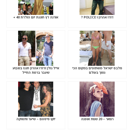
דודו אהרון ו POLICE ?
אורנה דץ חוגגת יום הולדת 40 +
סלבס ישראל משתזפים במקום הכי
אייל גולן ודודו אהרון חגגו בשבוע
נמוך בעולם
שעבר ברמת החייל
רנואר – 20 שנות אופנה
יוקו סיסטם – שיער ותשוקה