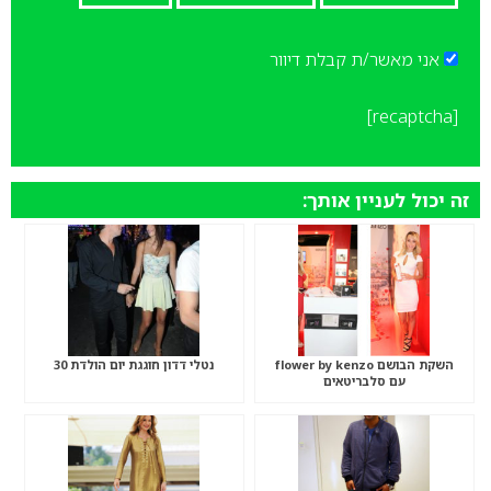
אני מאשר/ת קבלת דיוור
[recaptcha]
זה יכול לעניין אותך:
השקת הבושם flower by kenzo
נטלי דדון חוגגת יום הולדת 30
עם סלבריטאים