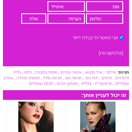
אני מאשר/ת קבלת דיוור
[recaptcha]
תגיות:
איילנר
,
איל מקיאג
,
איפור עיניים
,
אסתי גינזבורג
,
גלוס
,
גלית
ורטהיים
,
טיפים
,
יופי נשי
,
מראה מט
,
מראה סתיו
,
ספוגית פודרה
,
עפרון
שפתיים
,
פרזנטורית
,
צללית
,
שפתון אדום
,
תוחם שפתיים
זה יכול לעניין אותך: