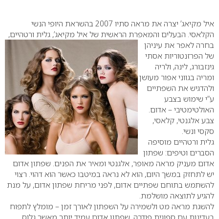
0
איל מקיאג’ יצרה את מראה סתיו 2007 בהשראת היופי הנשי
הקלאסי. הבעלים והמאפרת הראשית של איל מקיאג’, גלית
ורטהיים,
בחרה לאפר את עיניהן
של הפרזנטוריות אסתי
גינזבורג, לינה, ולריה
ומריה בגווני אפור מעושן
ולהדגיש את השפתיים
ע”י שימוש בצבע
האולטימטיבי – אדום.
צבע אלגנטי, קלאסי,
סקסי ונשי.
גלית ורטהיים מוסיפה
הסברים וטיפים: שפתון
אדום מעניק מראה מאופר, אלגנטי ומאיר את הפנים. שפתון אדום
יש לתחזק במשך היום, הוא לא נראה במיטבו כאשר הוא דהוי. רצוי
להשתמש בתוחם שפתיים אדום, לפני מריחת שפתון אדום, על מנת
להגיע לתוצאה מושלמת.
להשגת מראה מט ולשמירה על השפתון לאורך זמן – מומלץ לתפוח
בעדינות עם ספוגית פודרה. שפתון אדום עמיד יותר מאשר גלוס