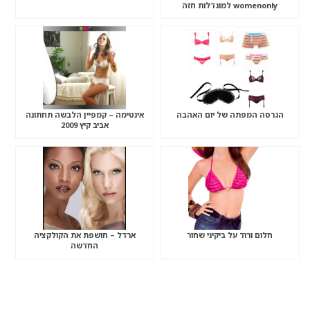
womenonly למוגדלות חזה
הגרסה המפתה של יום האהבה
אינטימה – קמפיין הלבשה תחתונה
אביב קיץ 2009
חלום ורוד על ביקיני שחור
ארדל – חושפת את הקולקציה
החדשה