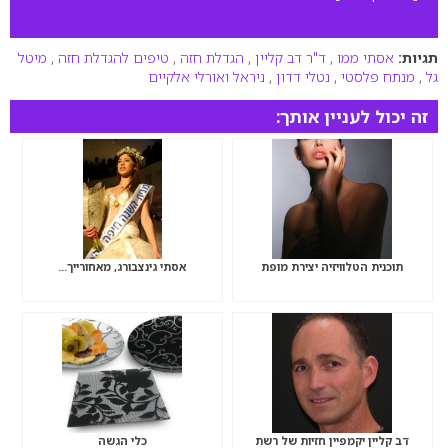
תגיות:
אסתי ממו
,
ד"ר דב קליין
,
הגדלת חזה
,
טיפים להגדלת חזה
,
מיטל
גל
,
מנתח פלסטי
,
נטלי דדון
,
ניראל ואורלי אלקיים
זה יכול לעניין אותך:
תוכנית הטלוויזיה יצירת מופת
אסתי גינצבורג, מאחורייך…
דב קליין יקמפיין חזיות של רשת
כלי הגשה