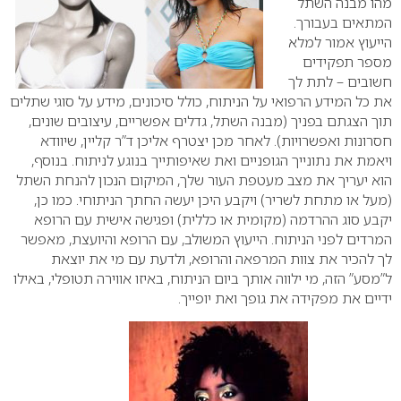
מהו מבנה השתל
המתאים בעבורך.
הייעוץ אמור למלא
מספר תפקידים
חשובים – לתת לך
את כל המידע הרפואי על הניתוח, כולל סיכונים, מידע על סוגי שתלים
תוך הצגתם בפניך (מבנה השתל, גדלים אפשריים, עיצובים שונים,
חסרונות ואפשרויות).
לאחר מכן יצטרף אליכן ד”ר קליין, שיוודא
ויאמת את נתונייך הגופניים ואת שאיפותייך בנוגע לניתוח. בנוסף,
הוא יעריך את מצב מעטפת העור שלך, המיקום הנכון להנחת השתל
(מעל או מתחת לשריר) ויקבע היכן יעשה החתך הניתוחי. כמו כן,
יקבע סוג ההרדמה (מקומית או כללית) ופגישה אישית עם הרופא
המרדים לפני הניתוח. הייעוץ המשולב, עם הרופא והיועצת, מאפשר
לך להכיר את צוות המרפאה והרופא, ולדעת עם מי את יוצאת
ל”מסע” הזה, מי ילווה אותך ביום הניתוח, באיזו אווירה תטופלי, באילו
ידיים את מפקידה את גופך ואת יופייך.