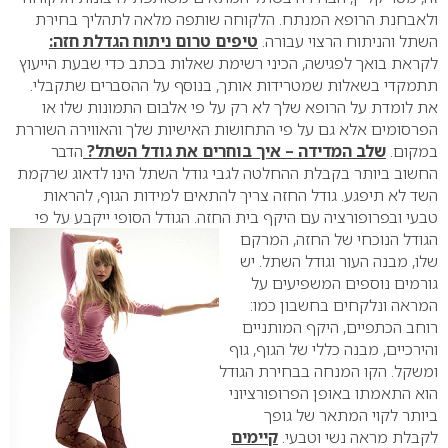
ולאבחנת הרופא המנתח. הלקוחה שותפה מלאה לתהליך בחירת
השתל והניתוח הרצוי עבורה.
טיפים טרום ניתוח הגדלת חזה:
לקראת בואך לפגישה, הכיני רשימת שאלות בכתב כדי שבעת הייעוץ
תתמקדי בשאלות שמטרידות אותך, בנוסף על ההסברים שתקבלי.
את לומדת על הרופא שלך לא רק על פי אלבום התמונות שלו או
הפרסומים אלא גם על פי התחושות האישיות שלך והאווירה השוררת
במקום.
שלב המדידה – איך בוחרים את גודל השתל?
הדבר
החשוב ביותר בקבלת ההחלטה לגבי גודל השתל הינו לדאוג שרקמת
השד לא תיפגע. גודל החזה צריך להתאים למידות הגוף, להראות
טבעי ובפרופורציה עם היקף בית החזה. הגודל הסופי ייקבע על פי
הגודל הנוכחי של החזה, המרקם
שלו, מבנה העור וגודל השתל. יש
גורמים נוספים המשפיעים על
המראה ונלקחים בחשבון כמו:
רוחב הכתפיים, היקף המותניים
והירכיים, מבנה כללי של הגוף, גוף
ומשקל. הקו המנחה בבחירת הגודל
הוא התאמתו באופן הפרופורציוני
ביותר לקוי המתאר של גופך
לקבלת מראה נשי וטבעי.
קיימים