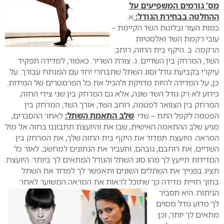
מס’ גורמים המשפיעים על
ההחלטה בבחירת הגודל:
א.
כמות העור ובלוטת השד הקיימת –
עובי רקמת השד ואלסטיות
הרקמה.
ב. היקף בית החזה, רוחב
השד, המרחק בין השדיים.
ג. צורת השריר.
כאמור, למדידה תפקיד
עיקרי בקביעת גודל וסוג השתל שתבחרי יחד עם המנתח עבורך. על
כן, על המדידה להיות מדויקת ולהכיל את כל הפרמטרים של המידות.
כידוע לא רק גודל השד שונה, אלא גם המרחק בין שני צידי החזה,
המרחק בין הצוואר לפטמה, רוחב השד, אורך השד, המרחק בין
הפטמה לקפל התת – שדי.
שלב התאמת השתל:
לאחר ההסברים,
מגיע שלב ההתאמה האישית, שבו את והיועצת תתבוננו בחזה אל מול
המראה. היועצת תמדוד את היקף בית החזה שלך, את המרחק בין
השדיים, את רוחבם, גובהם, ותעביר את הנתונים למחשב. לאור כל
המדידות תייעץ לך מהו סוג השתל והגודל המתאים לך ביותר. היועצת
תציג בפנייך את השתלים השונים ותאפשר לך למדוד את השתל
בתוך חזיית מדידה כך שתוכל לראות את המראה המשוער לאחר
הניתוח.
היא תסביר
לך מדוע גודל מסוים
מתאים לך יותר, וכן