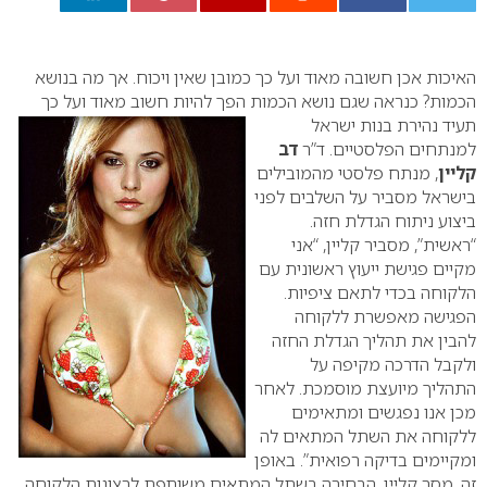
0
האיכות אכן חשובה מאוד ועל כך כמובן שאין ויכוח. אך מה בנושא
הכמות? כנראה שגם נושא הכמות הפך להיות
חשוב מאוד ועל כך
תעיד נהירת בנות ישראל
למנתחים הפלסטיים. ד”ר
דב
קליין
, מנתח פלסטי מהמובילים
בישראל מסביר על השלבים לפני
ביצוע ניתוח הגדלת חזה.
“ראשית”, מסביר קליין, “אני
מקיים פגישת ייעוץ ראשונית עם
הלקוחה בכדי לתאם ציפיות.
הפגישה מאפשרת ללקוחה
להבין את תהליך הגדלת החזה
ולקבל הדרכה מקיפה על
התהליך מיועצת מוסמכת. לאחר
מכן אנו נפגשים ומתאימים
ללקוחה את השתל המתאים לה
ומקיימים בדיקה רפואית”.
באופן
זה, מסר קליין, הבחירה בשתל המתאים משותפת לרצונות הלקוחה