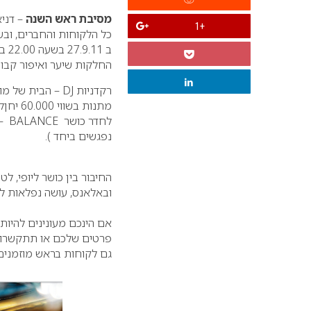
מסיבת ראש השנה
– דני
+1
כל הלקוחות והחברים, וב
ב 27.9.11 בשעה 22.00 במועדון
החלקות שיער ואיפור קבוע
רקדניות
– DJ
הבית של מוע
מתנות 
לחדר כושר
BALANCE
–
נפגשים ביחד ).
החיבור בין כושר ליופי, ל
ובאלאנס, עושה נפלאות ל
אם הינכם מעונינים להיות
פרטים שלכם או תתקשרו ל 0528029377 ואנו נדאג
גם לקוחות בראש מוזמנים