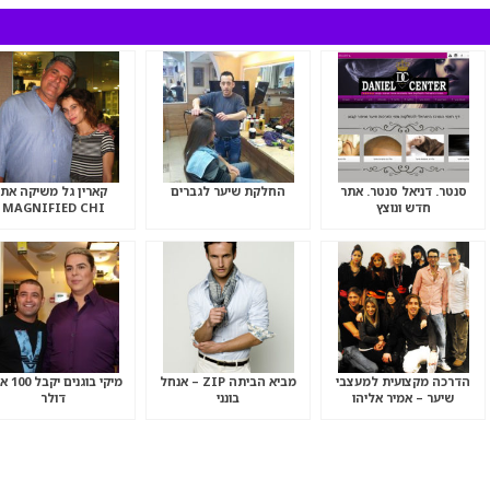
סנטר. דניאל סנטר. אתר
החלקת שיער לגברים
קארין גל משיקה את
חדש ונוצץ
MAGNIFIED CHI
VOLUME
הדרכה מקצועית למעצבי
מביא הביתה ZIP – אנחל
מיקי בוגני
שיער – אמיר אליהו
בונני
דולר