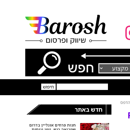
דפס
חדש באתר
חנות פרחים אונליין בדרום
שמביאה רגש, יופי ונוחות