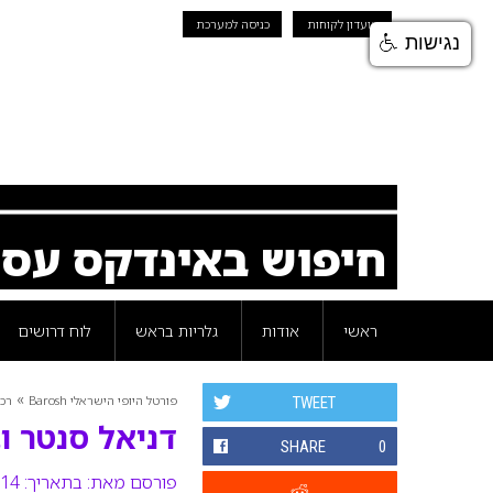
מועדון לקוחות
כניסה למערכת
נגישות
חיפוש באינדקס עס
ראשי
אודות
גלריות בראש
לוח דרושים
»
פורטל היופי הישראלי Barosh
רכי
TWEET
דניאל סנטר וב
SHARE
0
פורסם מאת:
בתאריך: 14 ספטמבר 2011