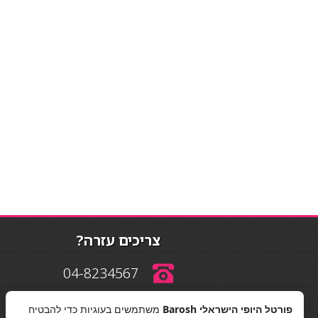
צריכים עזרה?
04-8234567
פורטל היופי הישראלי Barosh
משתמשים בעוגיות כדי להבטיח
info@barosh.co.il