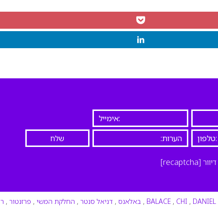
יוור
[recaptcha]
DANIEL
,
CHI
,
BALACE
,
באלאנס
,
דניאל סנטר
,
החלקת המשי
,
פרזנטור
,
ר