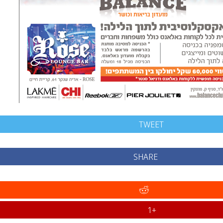
TWEET
SHARE
+1