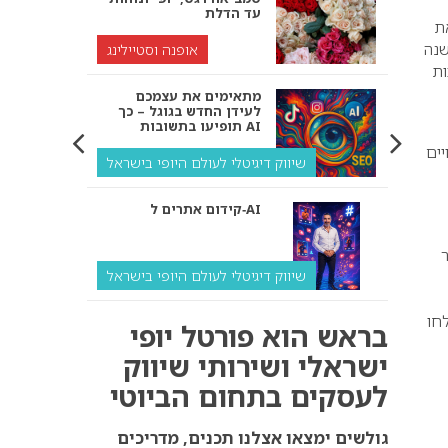
עד הדלת
ת
שנה
אופנה וסטיילינג
ות
מתאימים את עצמכם
לעידן החדש בגוגל – כך
תופיעו בתשובות AI
ויים
שיווק דיגיטלי לעולם היופי בישראל
קידום אתרים ל‑AI
ר
שיווק דיגיטלי לעולם היופי בישראל
לחו
איך מנועי AI “חושבים” –
בראש הוא פורטל יופי
ולמה העסק שלך צריך
להתאים את עצמו אליהם?
ישראלי ושירותי שיווק
לעסקים בתחום הביוטי
שיווק דיגיטלי לעסקים
קידום ל‑AI לעומת קידום
גולשים ימצאו אצלנו תכנים, מדריכים