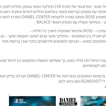
אל סנטר -הפרזנטור של חברת
CHI
החלקת המשי בצפון, החליט לפנק א
שיתוף עם מועדון הבריאות וכושר באלאנס החליטו להרים מסיבת ראש ה
ROSE
מסיבה סגורה ללקוחות
DANIEL CENTER
המרכז להארכ
 – בשיתוף פעולה עם מועדון הכושר
BALACE-
.
דון ה
ROSE –
אלכהול ושמפניה לאורך כל הלילה –
בשווי 60.000 יחןלקו ויוגרלו בין המוזמנים – מחליקי שיער פנים לשיער תוספות שיער – מנ
ופינוקים בספא – הכניסה למוזמנים ולרשומים בלבד אם ( בריאות ויופי
טענת דניאל הינו בלתי נמנע, כך ששיתוף הפעולה המקצועי בין דניאל סנט
חוג לקוחותיהם
.
 ברשימת המוזמנים כנסו לאת של
DANIEL CENTER
תנו לנו בלייק תש
 לכם
.
.